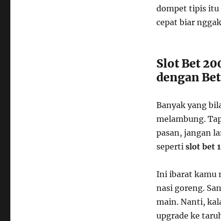
dompet tipis itu
cepat biar ngga
Slot Bet 2
dengan Bet 
Banyak yang bil
melambung. Tapi
pasan, jangan l
seperti
slot bet 
Ini ibarat kamu
nasi goreng. San
main. Nanti, kal
upgrade ke taru