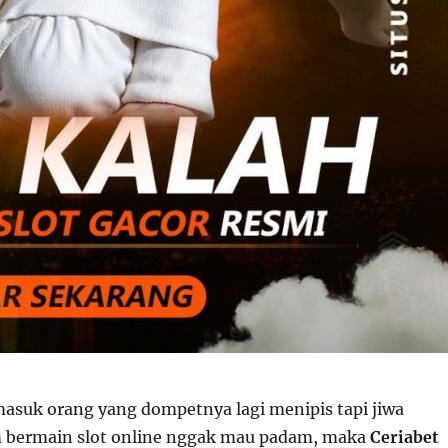
asuk orang yang dompetnya lagi menipis tapi jiwa
m bermain slot online nggak mau padam, maka
Ceriabet