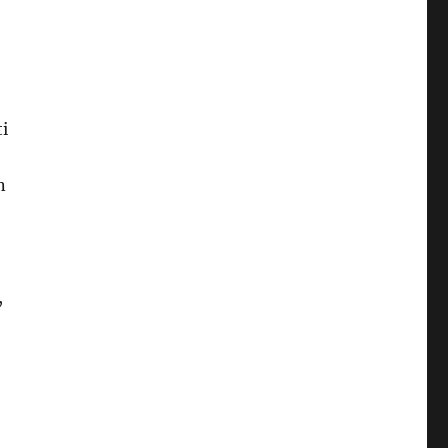
i
n
,