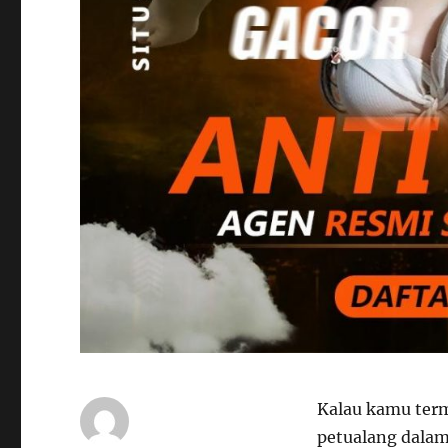
Kalau kamu term
petualang dala