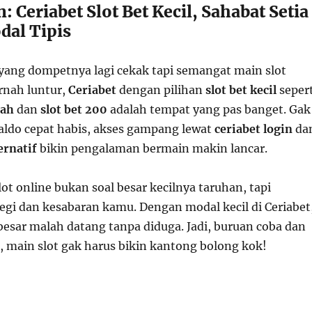
 Ceriabet Slot Bet Kecil, Sahabat Setia
al Tipis
 yang dompetnya lagi cekak tapi semangat main slot
rnah luntur,
Ceriabet
dengan pilihan
slot bet kecil
sepert
iah
dan
slot bet 200
adalah tempat yang pas banget. Gak
saldo cepat habis, akses gampang lewat
ceriabet login
da
ernatif
bikin pengalaman bermain makin lancar.
slot online bukan soal besar kecilnya taruhan, tapi
egi dan kesabaran kamu. Dengan modal kecil di Ceriabet
besar malah datang tanpa diduga. Jadi, buruan coba dan
, main slot gak harus bikin kantong bolong kok!