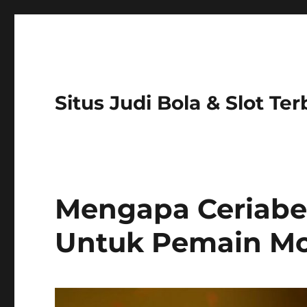
Situs Judi Bola & Slot Te
Mengapa Ceriabet
Untuk Pemain Mod