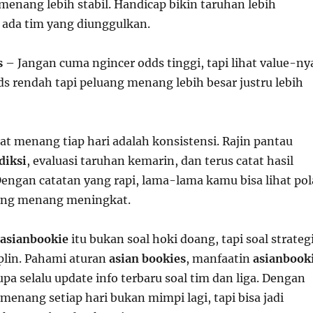
menang lebih stabil. Handicap bikin taruhan lebih
ada tim yang diunggulkan.
s
– Jangan cuma ngincer odds tinggi, tapi lihat value-ny
s rendah tapi peluang menang lebih besar justru lebih
uat menang tiap hari adalah konsistensi. Rajin pantau
diksi
, evaluasi taruhan kemarin, dan terus catat hasil
engan catatan yang rapi, lama-lama kamu bisa lihat pol
uang menang meningkat.
asianbookie
itu bukan soal hoki doang, tapi soal strategi
iplin. Pahami aturan
asian bookies
, manfaatin
asianbook
upa selalu update info terbaru soal tim dan liga. Dengan
g menang setiap hari bukan mimpi lagi, tapi bisa jadi