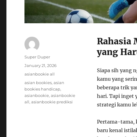
Rahasia 
yang Ha
Author
Super Duper
Posted
January 21, 2026
Siapa sih yang 
on
Categories
asianbookie all
kamu yang serin
Tags
asian bookies
,
asian
beberapa trik y
bookies handicap
,
asianbookie
,
asianbookie
hari. Tapi inget
all
,
asianbookie prediksi
strategi kamu le
Pertama-tama, k
baru kenal istil