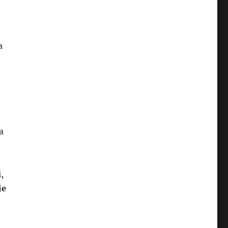
a
a
,
ie