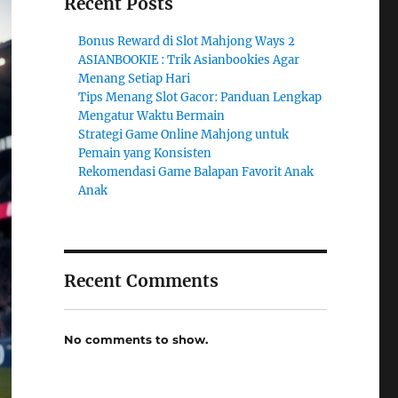
Recent Posts
Bonus Reward di Slot Mahjong Ways 2
ASIANBOOKIE : Trik Asianbookies Agar
Menang Setiap Hari
Tips Menang Slot Gacor: Panduan Lengkap
Mengatur Waktu Bermain
Strategi Game Online Mahjong untuk
Pemain yang Konsisten
Rekomendasi Game Balapan Favorit Anak
Anak
Recent Comments
No comments to show.