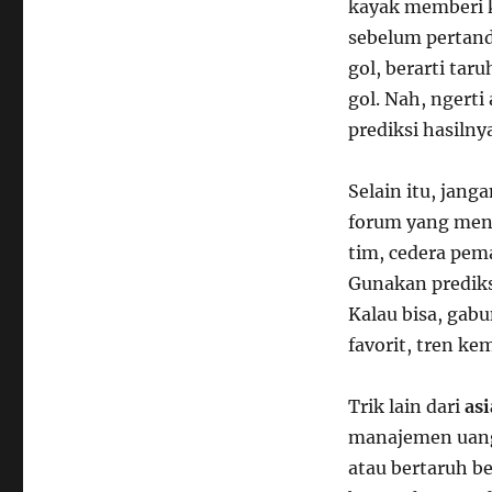
kayak memberi 
sebelum pertand
gol, berarti ta
gol. Nah, ngerti
prediksi hasilnya
Selain itu, jang
forum yang meny
tim, cedera pema
Gunakan prediks
Kalau bisa, gabu
favorit, tren k
Trik lain dari
asi
manajemen uang 
atau bertaruh b