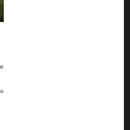
at
in