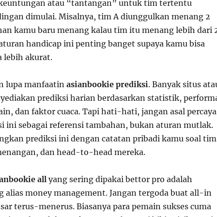
keuntungan atau “tantangan” untuk tim tertentu
ingan dimulai. Misalnya, tim A diunggulkan menang 2
ruhan kamu baru menang kalau tim itu menang lebih dari 
 aturan handicap ini penting banget supaya kamu bisa
 lebih akurat.
an lupa manfaatin
asianbookie prediksi
. Banyak situs ata
ediakan prediksi harian berdasarkan statistik, perform
in, dan faktor cuaca. Tapi hati-hati, jangan asal percaya
i ini sebagai referensi tambahan, bukan aturan mutlak.
ngkan prediksi ini dengan catatan pribadi kamu soal tim
emenangan, dan head-to-head mereka.
anbookie all
yang sering dipakai bettor pro adalah
alias money management. Jangan tergoda buat all-in
esar terus-menerus. Biasanya para pemain sukses cuma