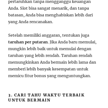
pertaruhkan tanpa mengganggu keuangan
Anda. Slot bisa sangat menarik, dan tanpa
batasan, Anda bisa menghabiskan lebih dari
yang Anda rencanakan.
Setelah memiliki anggaran, tentukan juga
taruhan per putaran
. Jika Anda baru memulai,
mungkin lebih baik untuk memulai dengan
taruhan yang lebih rendah. Taruhan rendah
memungkinkan Anda bermain lebih lama dan
memberi lebih banyak kesempatan untuk
memicu fitur bonus yang menguntungkan.
3. CARI TAHU WAKTU TERBAIK
UNTUK BERMAIN