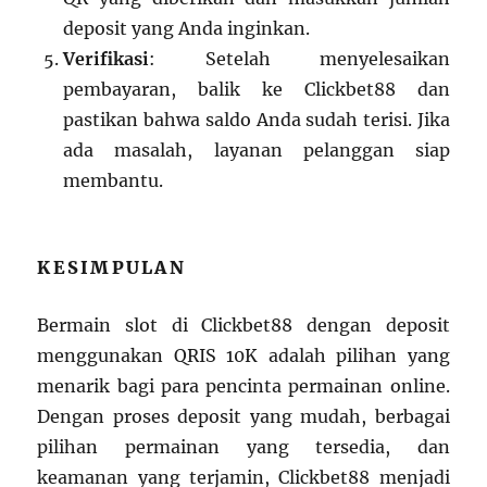
deposit yang Anda inginkan.
Verifikasi
: Setelah menyelesaikan
pembayaran, balik ke Clickbet88 dan
pastikan bahwa saldo Anda sudah terisi. Jika
ada masalah, layanan pelanggan siap
membantu.
KESIMPULAN
Bermain slot di Clickbet88 dengan deposit
menggunakan QRIS 10K adalah pilihan yang
menarik bagi para pencinta permainan online.
Dengan proses deposit yang mudah, berbagai
pilihan permainan yang tersedia, dan
keamanan yang terjamin, Clickbet88 menjadi