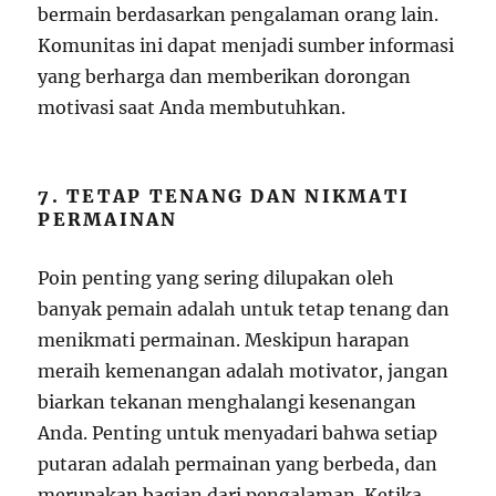
bermain berdasarkan pengalaman orang lain.
Komunitas ini dapat menjadi sumber informasi
yang berharga dan memberikan dorongan
motivasi saat Anda membutuhkan.
7. TETAP TENANG DAN NIKMATI
PERMAINAN
Poin penting yang sering dilupakan oleh
banyak pemain adalah untuk tetap tenang dan
menikmati permainan. Meskipun harapan
meraih kemenangan adalah motivator, jangan
biarkan tekanan menghalangi kesenangan
Anda. Penting untuk menyadari bahwa setiap
putaran adalah permainan yang berbeda, dan
merupakan bagian dari pengalaman. Ketika