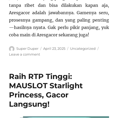
tanpa ribet dan bisa dilakukan kapan aja,
Aresgacor adalah jawabannya. Gamenya seru,
prosesnya gampang, dan yang paling penting
—hasilnya nyata. Gak perlu pikir panjang, yuk
coba main di Aresgacor sekarang juga!
Author
Posted
Categories
Super Duper
April 23, 2025
Uncategorized
on
on
Leave a comment
Cuan
Online
Paling
Raih RTP Tinggi:
Enak
di
MAUSLOT Starlight
Aresgacor
Princess, Gacor
Langsung!