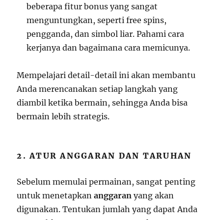
beberapa fitur bonus yang sangat
menguntungkan, seperti free spins,
pengganda, dan simbol liar. Pahami cara
kerjanya dan bagaimana cara memicunya.
Mempelajari detail-detail ini akan membantu
Anda merencanakan setiap langkah yang
diambil ketika bermain, sehingga Anda bisa
bermain lebih strategis.
2. ATUR ANGGARAN DAN TARUHAN
Sebelum memulai permainan, sangat penting
untuk menetapkan
anggaran
yang akan
digunakan. Tentukan jumlah yang dapat Anda