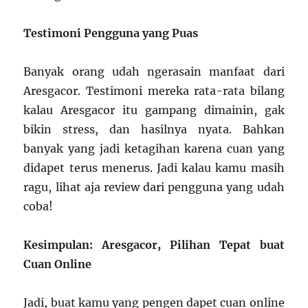
Testimoni Pengguna yang Puas
Banyak orang udah ngerasain manfaat dari
Aresgacor. Testimoni mereka rata-rata bilang
kalau Aresgacor itu gampang dimainin, gak
bikin stress, dan hasilnya nyata. Bahkan
banyak yang jadi ketagihan karena cuan yang
didapet terus menerus. Jadi kalau kamu masih
ragu, lihat aja review dari pengguna yang udah
coba!
Kesimpulan: Aresgacor, Pilihan Tepat buat
Cuan Online
Jadi, buat kamu yang pengen dapet cuan online