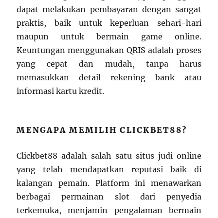
dapat melakukan pembayaran dengan sangat
praktis, baik untuk keperluan sehari-hari
maupun untuk bermain game online.
Keuntungan menggunakan QRIS adalah proses
yang cepat dan mudah, tanpa harus
memasukkan detail rekening bank atau
informasi kartu kredit.
MENGAPA MEMILIH CLICKBET88?
Clickbet88 adalah salah satu situs judi online
yang telah mendapatkan reputasi baik di
kalangan pemain. Platform ini menawarkan
berbagai permainan slot dari penyedia
terkemuka, menjamin pengalaman bermain