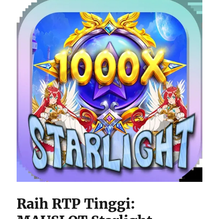
Raih RTP Tinggi: