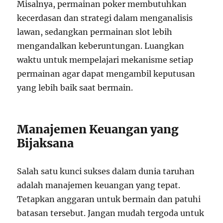
Misalnya, permainan poker membutuhkan
kecerdasan dan strategi dalam menganalisis
lawan, sedangkan permainan slot lebih
mengandalkan keberuntungan. Luangkan
waktu untuk mempelajari mekanisme setiap
permainan agar dapat mengambil keputusan
yang lebih baik saat bermain.
Manajemen Keuangan yang
Bijaksana
Salah satu kunci sukses dalam dunia taruhan
adalah manajemen keuangan yang tepat.
Tetapkan anggaran untuk bermain dan patuhi
batasan tersebut. Jangan mudah tergoda untuk