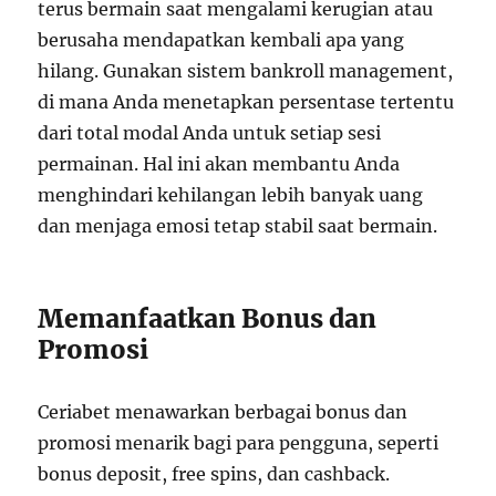
terus bermain saat mengalami kerugian atau
berusaha mendapatkan kembali apa yang
hilang. Gunakan sistem bankroll management,
di mana Anda menetapkan persentase tertentu
dari total modal Anda untuk setiap sesi
permainan. Hal ini akan membantu Anda
menghindari kehilangan lebih banyak uang
dan menjaga emosi tetap stabil saat bermain.
Memanfaatkan Bonus dan
Promosi
Ceriabet menawarkan berbagai bonus dan
promosi menarik bagi para pengguna, seperti
bonus deposit, free spins, dan cashback.