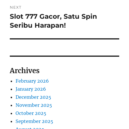
NEXT
Slot 777 Gacor, Satu Spin
Next
post:
Seribu Harapan!
Archives
February 2026
January 2026
December 2025
November 2025
October 2025
September 2025