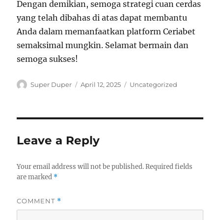
Dengan demikian, semoga strategi cuan cerdas
yang telah dibahas di atas dapat membantu
Anda dalam memanfaatkan platform Ceriabet
semaksimal mungkin. Selamat bermain dan
semoga sukses!
Author
Posted
Categories
Super Duper
April 12, 2025
Uncategorized
on
Leave a Reply
Your email address will not be published.
Required fields
are marked
*
COMMENT
*