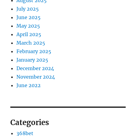
August 2025
July 2025
June 2025
May 2025
April 2025
March 2025
February 2025
January 2025
December 2024
November 2024
June 2022
Categories
368bet