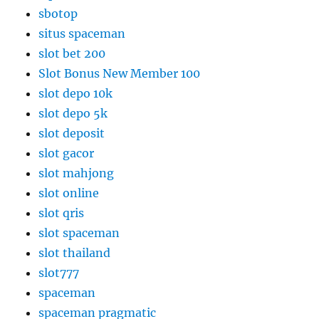
sbotop
situs spaceman
slot bet 200
Slot Bonus New Member 100
slot depo 10k
slot depo 5k
slot deposit
slot gacor
slot mahjong
slot online
slot qris
slot spaceman
slot thailand
slot777
spaceman
spaceman pragmatic