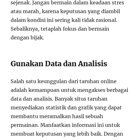
sejenak. Jangan bermain dalam keadaan stres
atau marah, karena keputusan yang diambil
dalam kondisi ini sering kali tidak rasional.
Sebaliknya, tetaplah fokus dan bermain
dengan bijak.
Gunakan Data dan Analisis
Salah satu keunggulan dari taruhan online
adalah kemampuan untuk mengakses berbagai
data dan analisis. Banyak situs taruhan
menyediakan statistik dan grafik yang dapat
membantu meramalkan hasil sebuah
permainan. Manfaatkan informasi ini untuk
membuat keputusan yang lebih baik. Dengan