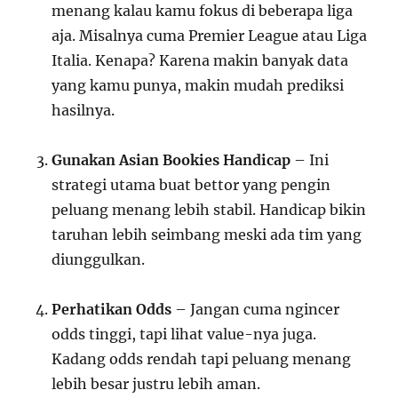
menang kalau kamu fokus di beberapa liga
aja. Misalnya cuma Premier League atau Liga
Italia. Kenapa? Karena makin banyak data
yang kamu punya, makin mudah prediksi
hasilnya.
Gunakan Asian Bookies Handicap
– Ini
strategi utama buat bettor yang pengin
peluang menang lebih stabil. Handicap bikin
taruhan lebih seimbang meski ada tim yang
diunggulkan.
Perhatikan Odds
– Jangan cuma ngincer
odds tinggi, tapi lihat value-nya juga.
Kadang odds rendah tapi peluang menang
lebih besar justru lebih aman.