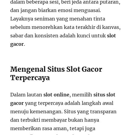
dalam beberapa sesi, beri jeda antara putaran,
dan jangan biarkan emosi menguasai.
Layaknya seniman yang menahan tinta
sebelum menorehkan kata terakhir di kanvas,
sabar dan konsisten adalah kunci untuk
slot
gacor
.
Mengenal Situs Slot Gacor
Terpercaya
Dalam lautan
slot online
, memilih
situs slot
gacor
yang terpercaya adalah langkah awal
menuju kemenangan. Situs yang transparan
dan terbukti membayar bukan hanya
memberikan rasa aman, tetapi juga