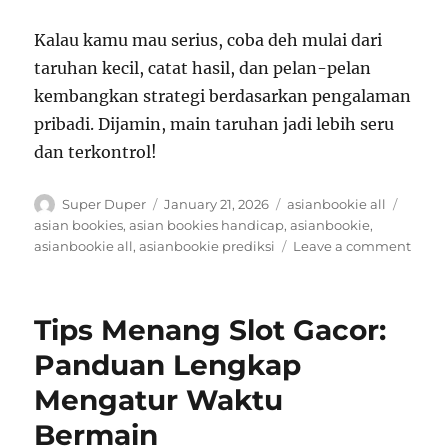
Kalau kamu mau serius, coba deh mulai dari
taruhan kecil, catat hasil, dan pelan-pelan
kembangkan strategi berdasarkan pengalaman
pribadi. Dijamin, main taruhan jadi lebih seru
dan terkontrol!
Author
Posted
Categories
Tags
Super Duper
January 21, 2026
asianbookie all
on
asian bookies
,
asian bookies handicap
,
asianbookie
,
on
asianbookie all
,
asianbookie prediksi
Leave a comment
ASIA
:
Trik
Tips Menang Slot Gacor:
Asian
Agar
Panduan Lengkap
Mena
Mengatur Waktu
Setia
Hari
Bermain