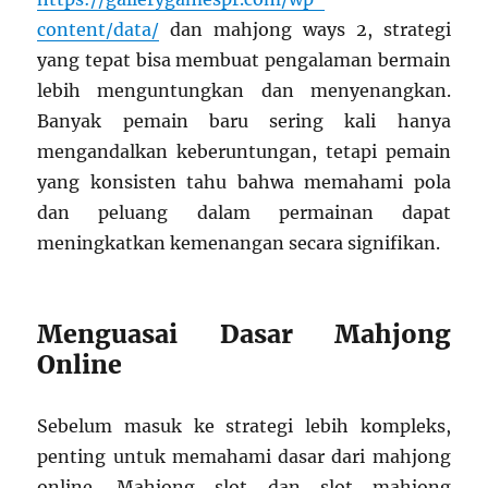
content/data/
dan mahjong ways 2, strategi
yang tepat bisa membuat pengalaman bermain
lebih menguntungkan dan menyenangkan.
Banyak pemain baru sering kali hanya
mengandalkan keberuntungan, tetapi pemain
yang konsisten tahu bahwa memahami pola
dan peluang dalam permainan dapat
meningkatkan kemenangan secara signifikan.
Menguasai Dasar Mahjong
Online
Sebelum masuk ke strategi lebih kompleks,
penting untuk memahami dasar dari mahjong
online. Mahjong slot dan slot mahjong