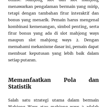
menawarkan pengalaman bermain yang mirip,
tetapi dengan tambahan fitur interaktif dan
bonus yang menarik. Pemain harus mengenal
kombinasi kemenangan, simbol penting, serta
fitur bonus yang ada di slot mahjong ways
maupun slot mahjong ways 2. Dengan
memahami mekanisme dasar ini, pemain dapat
membuat keputusan yang lebih baik dalam
setiap putaran.
Memanfaatkan Pola dan
Statistik
Salah satu strategi utama dalam bermain
Mahjong Ways atau mahjong ways 2 adalah