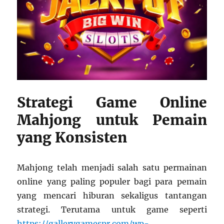
Strategi Game Online
Mahjong untuk Pemain
yang Konsisten
Mahjong telah menjadi salah satu permainan
online yang paling populer bagi para pemain
yang mencari hiburan sekaligus tantangan
strategi. Terutama untuk game seperti
https://gallerygamespr.com/wp-