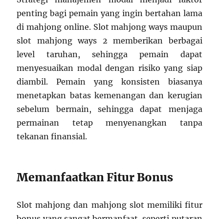
penting bagi pemain yang ingin bertahan lama
di mahjong online. Slot mahjong ways maupun
slot mahjong ways 2 memberikan berbagai
level taruhan, sehingga pemain dapat
menyesuaikan modal dengan risiko yang siap
diambil. Pemain yang konsisten biasanya
menetapkan batas kemenangan dan kerugian
sebelum bermain, sehingga dapat menjaga
permainan tetap menyenangkan tanpa
tekanan finansial.
Memanfaatkan Fitur Bonus
Slot mahjong dan mahjong slot memiliki fitur
bonus yang sangat bermanfaat, seperti putaran