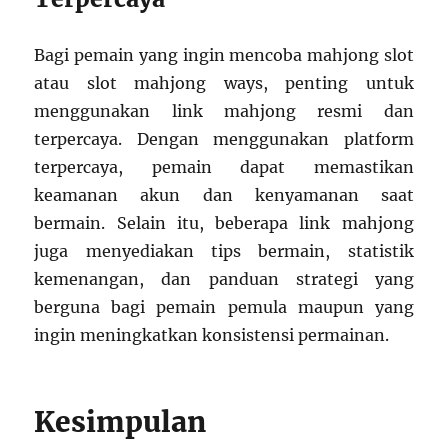
Bagi pemain yang ingin mencoba mahjong slot
atau slot mahjong ways, penting untuk
menggunakan link mahjong resmi dan
terpercaya. Dengan menggunakan platform
terpercaya, pemain dapat memastikan
keamanan akun dan kenyamanan saat
bermain. Selain itu, beberapa link mahjong
juga menyediakan tips bermain, statistik
kemenangan, dan panduan strategi yang
berguna bagi pemain pemula maupun yang
ingin meningkatkan konsistensi permainan.
Kesimpulan