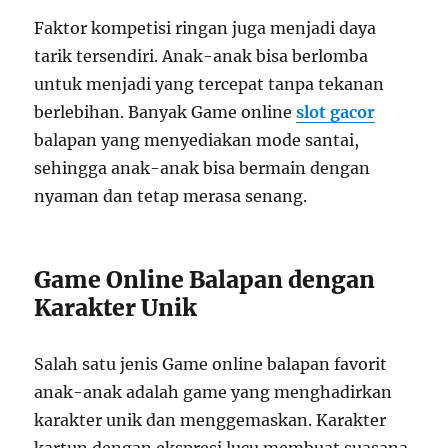
Faktor kompetisi ringan juga menjadi daya
tarik tersendiri. Anak-anak bisa berlomba
untuk menjadi yang tercepat tanpa tekanan
berlebihan. Banyak Game online
slot gacor
balapan yang menyediakan mode santai,
sehingga anak-anak bisa bermain dengan
nyaman dan tetap merasa senang.
Game Online Balapan dengan
Karakter Unik
Salah satu jenis Game online balapan favorit
anak-anak adalah game yang menghadirkan
karakter unik dan menggemaskan. Karakter
kartun dengan ekspresi lucu membuat suasana