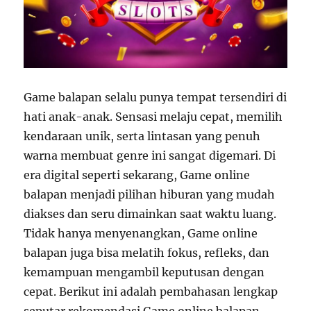
Game balapan selalu punya tempat tersendiri di
hati anak-anak. Sensasi melaju cepat, memilih
kendaraan unik, serta lintasan yang penuh
warna membuat genre ini sangat digemari. Di
era digital seperti sekarang, Game online
balapan menjadi pilihan hiburan yang mudah
diakses dan seru dimainkan saat waktu luang.
Tidak hanya menyenangkan, Game online
balapan juga bisa melatih fokus, refleks, dan
kemampuan mengambil keputusan dengan
cepat. Berikut ini adalah pembahasan lengkap
seputar rekomendasi Game online balapan