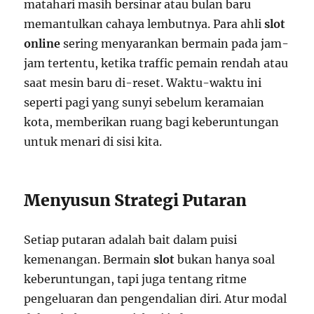
matahari masih bersinar atau bulan baru
memantulkan cahaya lembutnya. Para ahli
slot
online
sering menyarankan bermain pada jam-
jam tertentu, ketika traffic pemain rendah atau
saat mesin baru di-reset. Waktu-waktu ini
seperti pagi yang sunyi sebelum keramaian
kota, memberikan ruang bagi keberuntungan
untuk menari di sisi kita.
Menyusun Strategi Putaran
Setiap putaran adalah bait dalam puisi
kemenangan. Bermain
slot
bukan hanya soal
keberuntungan, tapi juga tentang ritme
pengeluaran dan pengendalian diri. Atur modal