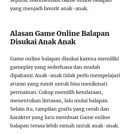
yang menjadi favorit anak-anak.
Alasan Game Online Balapan
Disukai Anak Anak
Game online balapan disukai karena memiliki
gameplay yang sederhana dan mudah
dipahami. Anak-anak tidak perlu mempelajari
aturan yang rumit untuk bisa menikmati
permainan. Cukup memilih kendaraan,
menentukan lintasan, lalu mulai balapan.
Selain itu, tampilan grafis yang cerah dan
karakter yang lucu membuat Game online
balapan terasa lebih ramah untuk anak-anak.