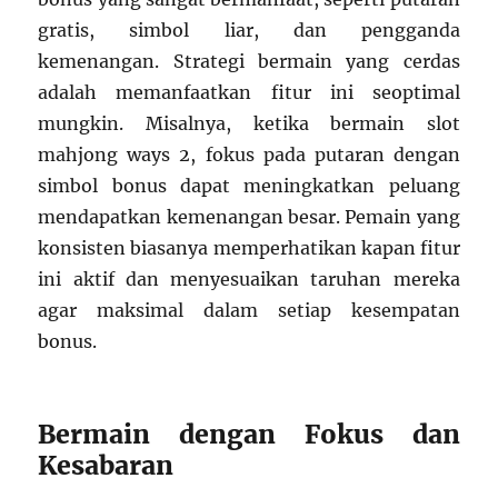
gratis, simbol liar, dan pengganda
kemenangan. Strategi bermain yang cerdas
adalah memanfaatkan fitur ini seoptimal
mungkin. Misalnya, ketika bermain slot
mahjong ways 2, fokus pada putaran dengan
simbol bonus dapat meningkatkan peluang
mendapatkan kemenangan besar. Pemain yang
konsisten biasanya memperhatikan kapan fitur
ini aktif dan menyesuaikan taruhan mereka
agar maksimal dalam setiap kesempatan
bonus.
Bermain dengan Fokus dan
Kesabaran