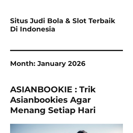
Situs Judi Bola & Slot Terbaik
Di Indonesia
Month:
January 2026
ASIANBOOKIE : Trik
Asianbookies Agar
Menang Setiap Hari