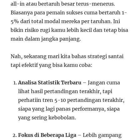
all-in atau bertaruh besar terus-menerus.
Biasanya para pemain sukses cuma bertaruh 1-
5% dari total modal mereka per taruhan. Ini
bikin risiko rugi kamu lebih kecil dan tetap bisa
main dalam jangka panjang.
Nah, sekarang mari kita bahas strategi santai
tapi efektif yang bisa kamu coba:
Analisa Statistik Terbaru
– Jangan cuma
lihat hasil pertandingan terakhir, tapi
perhatiin tren 5-10 pertandingan terakhir,
siapa yang lagi panas performanya, siapa
yang sering kebobolan.
Fokus di Beberapa Liga
– Lebih gampang