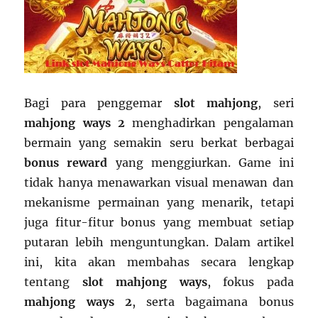
Bagi para penggemar
slot mahjong
, seri
mahjong ways 2
menghadirkan pengalaman
bermain yang semakin seru berkat berbagai
bonus reward
yang menggiurkan. Game ini
tidak hanya menawarkan visual menawan dan
mekanisme permainan yang menarik, tetapi
juga fitur-fitur bonus yang membuat setiap
putaran lebih menguntungkan. Dalam artikel
ini, kita akan membahas secara lengkap
tentang
slot mahjong ways
, fokus pada
mahjong ways 2
, serta bagaimana bonus