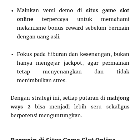
Mainkan versi demo di
situs game slot
online
terpercaya untuk memahami
mekanisme bonus reward sebelum bermain
dengan uang asli.
Fokus pada hiburan dan kesenangan, bukan
hanya mengejar jackpot, agar permainan
tetap menyenangkan dan tidak
menimbulkan stres.
Dengan strategi ini, setiap putaran di
mahjong
ways 2
bisa menjadi lebih seru sekaligus
berpotensi menguntungkan.