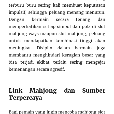
terburu-buru sering kali membuat keputusan
impulsif, sehingga peluang menang menurun.
Dengan bermain secara tenang dan
memperhatikan setiap simbol dan pola di slot
mahjong ways maupun slot mahjong, peluang
untuk mendapatkan kombinasi tinggi akan
meningkat. Disiplin dalam bermain juga
membantu menghindari kerugian besar yang
bisa terjadi akibat terlalu sering mengejar
kemenangan secara agresif.
Link Mahjong dan Sumber
Terpercaya
Bagi pemain yang ingin mencoba mahjong slot