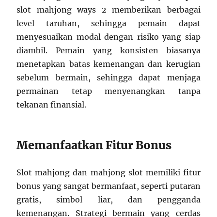
slot mahjong ways 2 memberikan berbagai
level taruhan, sehingga pemain dapat
menyesuaikan modal dengan risiko yang siap
diambil. Pemain yang konsisten biasanya
menetapkan batas kemenangan dan kerugian
sebelum bermain, sehingga dapat menjaga
permainan tetap menyenangkan tanpa
tekanan finansial.
Memanfaatkan Fitur Bonus
Slot mahjong dan mahjong slot memiliki fitur
bonus yang sangat bermanfaat, seperti putaran
gratis, simbol liar, dan pengganda
kemenangan. Strategi bermain yang cerdas