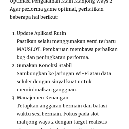
Optimasi Pengalaman Main Mahjong Ways 2
Agar performa game optimal, perhatikan
beberapa hal berikut:
Update Aplikasi Rutin
Pastikan selalu menggunakan versi terbaru
MAUSLOT. Pembaruan membawa perbaikan
bug dan peningkatan performa.
Gunakan Koneksi Stabil
Sambungkan ke jaringan Wi-Fi atau data
seluler dengan sinyal kuat untuk
meminimalkan gangguan.
Manajemen Keuangan
Tetapkan anggaran bermain dan batasi
waktu sesi bermain. Fokus pada slot
mahjong ways 2 dengan target realistis