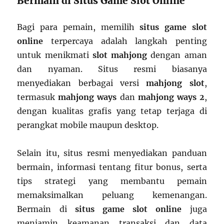
Bermain di Situs Game Slot Online
Bagi para pemain, memilih
situs game slot
online
terpercaya adalah langkah penting
untuk menikmati
slot mahjong
dengan aman
dan nyaman. Situs resmi biasanya
menyediakan berbagai versi
mahjong slot
,
termasuk
mahjong ways
dan
mahjong ways 2
,
dengan kualitas grafis yang tetap terjaga di
perangkat mobile maupun desktop.
Selain itu, situs resmi menyediakan panduan
bermain, informasi tentang fitur bonus, serta
tips strategi yang membantu pemain
memaksimalkan peluang kemenangan.
Bermain di
situs game slot online
juga
menjamin keamanan transaksi dan data