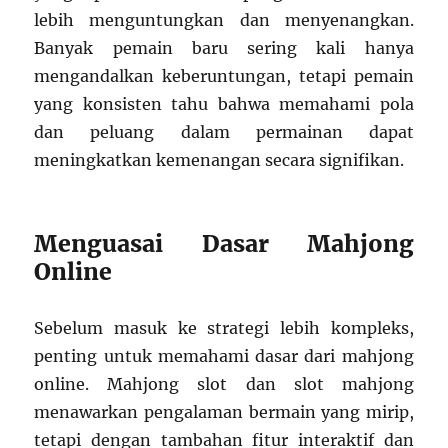
lebih menguntungkan dan menyenangkan.
Banyak pemain baru sering kali hanya
mengandalkan keberuntungan, tetapi pemain
yang konsisten tahu bahwa memahami pola
dan peluang dalam permainan dapat
meningkatkan kemenangan secara signifikan.
Menguasai Dasar Mahjong
Online
Sebelum masuk ke strategi lebih kompleks,
penting untuk memahami dasar dari mahjong
online. Mahjong slot dan slot mahjong
menawarkan pengalaman bermain yang mirip,
tetapi dengan tambahan fitur interaktif dan