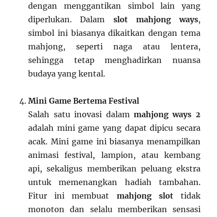
dengan menggantikan simbol lain yang
diperlukan. Dalam
slot mahjong ways
,
simbol ini biasanya dikaitkan dengan tema
mahjong, seperti naga atau lentera,
sehingga tetap menghadirkan nuansa
budaya yang kental.
Mini Game Bertema Festival
Salah satu inovasi dalam
mahjong ways 2
adalah mini game yang dapat dipicu secara
acak. Mini game ini biasanya menampilkan
animasi festival, lampion, atau kembang
api, sekaligus memberikan peluang ekstra
untuk memenangkan hadiah tambahan.
Fitur ini membuat
mahjong slot
tidak
monoton dan selalu memberikan sensasi