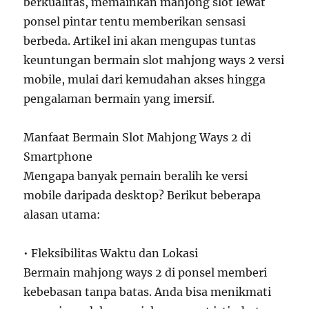
berkualitas, memainkan mahjong slot lewat
ponsel pintar tentu memberikan sensasi
berbeda. Artikel ini akan mengupas tuntas
keuntungan bermain slot mahjong ways 2 versi
mobile, mulai dari kemudahan akses hingga
pengalaman bermain yang imersif.
Manfaat Bermain Slot Mahjong Ways 2 di
Smartphone
Mengapa banyak pemain beralih ke versi
mobile daripada desktop? Berikut beberapa
alasan utama:
• Fleksibilitas Waktu dan Lokasi
Bermain mahjong ways 2 di ponsel memberi
kebebasan tanpa batas. Anda bisa menikmati