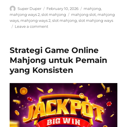
Author
Posted
Categories
Super Duper
February 10, 2026
mahjong
,
on
Tags
mahjong ways 2
,
slot mahjong
mahjong slot
,
mahjong
ways
,
mahjong ways 2
,
slot mahjong
,
slot mahjong ways
on
Leave a comment
Bonus
Reward
di
Strategi Game Online
Slot
Mahjong
Mahjong untuk Pemain
Ways
yang Konsisten
2