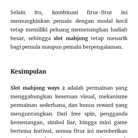
Selain itu, kombinasi fitur-fitur ini
memungkinkan pemain dengan modal kecil
tetap memiliki peluang memenangkan hadiah
besar, sehingga
slot mahjong
tetap menarik
bagi pemula maupun pemain berpengalaman.
Kesimpulan
Slot mahjong ways 2
adalah permainan yang
menggabungkan keseruan visual, mekanisme
permainan sederhana, dan bonus reward yang
menguntungkan. Dari free spin, pengganda
kemenangan, simbol liar, hingga mini game
bertema festival, semua fitur ini memberikan