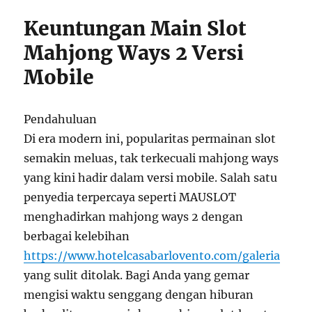
Keuntungan Main Slot
Mahjong Ways 2 Versi
Mobile
Pendahuluan
Di era modern ini, popularitas permainan slot
semakin meluas, tak terkecuali mahjong ways
yang kini hadir dalam versi mobile. Salah satu
penyedia terpercaya seperti MAUSLOT
menghadirkan mahjong ways 2 dengan
berbagai kelebihan
https://www.hotelcasabarlovento.com/galeria
yang sulit ditolak. Bagi Anda yang gemar
mengisi waktu senggang dengan hiburan