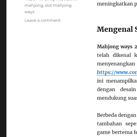
meningkatkan p
mahjong
,
slot mahjong
ways
on
Leave a comment
Bonus
Mengenal S
Reward
di
Slot
Mahjong ways 
Mahjong
telah dikenal
Ways
menyenang
2
https://www.co
ini menampilka
dengan desai
mendukung suas
Berbeda dengan
tambahan sepe
game bertema fe