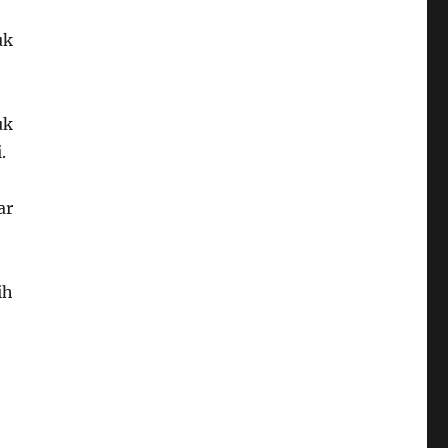
uk
uk
.
ar
ih