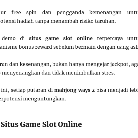
itur free spin dan pengganda kemenangan unt
otensi hadiah tanpa menambah risiko taruhan.
i demo di
situs game slot online
terpercaya unt
isme bonus reward sebelum bermain dengan uang asli
ran dan kesenangan, bukan hanya mengejar jackpot, ag
p menyenangkan dan tidak menimbulkan stres.
ini, setiap putaran di
mahjong ways 2
bisa menjadi leb
berpotensi menguntungkan.
 Situs Game Slot Online