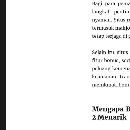
Bagi para pem
langkah penti
nyaman. Situs r
termasuk
mahjo
tetap terjaga d
Selain itu, sit
fitur bonus, s
peluang kemena
keamanan tran
menikmati bonu
Mengapa B
2 Menarik