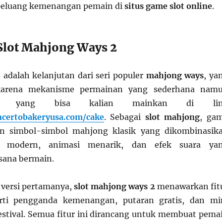
eluang kemenangan pemain di
situs game slot online
.
lot Mahjong Ways 2
2
adalah kelanjutan dari seri populer
mahjong ways
, ya
 karena mekanisme permainan yang sederhana nam
kan yang bisa kalian mainkan di lin
ncertobakeryusa.com/cake
. Sebagai
slot mahjong
, ga
n simbol-simbol mahjong klasik yang dikombinasik
n modern, animasi menarik, dan efek suara ya
ana bermain.
 versi pertamanya,
slot mahjong ways 2
menawarkan fit
rti pengganda kemenangan, putaran gratis, dan mi
stival. Semua fitur ini dirancang untuk membuat pema