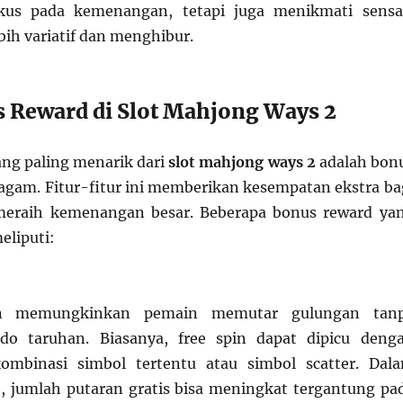
kus pada kemenangan, tetapi juga menikmati sensa
bih variatif dan menghibur.
s Reward di Slot Mahjong Ways 2
ang paling menarik dari
slot mahjong ways 2
adalah bon
agam. Fitur-fitur ini memberikan kesempatan ekstra ba
eraih kemenangan besar. Beberapa bonus reward ya
eliputi:
pin memungkinkan pemain memutar gulungan tan
do taruhan. Biasanya, free spin dapat dipicu deng
mbinasi simbol tertentu atau simbol scatter. Dal
2
, jumlah putaran gratis bisa meningkat tergantung pa