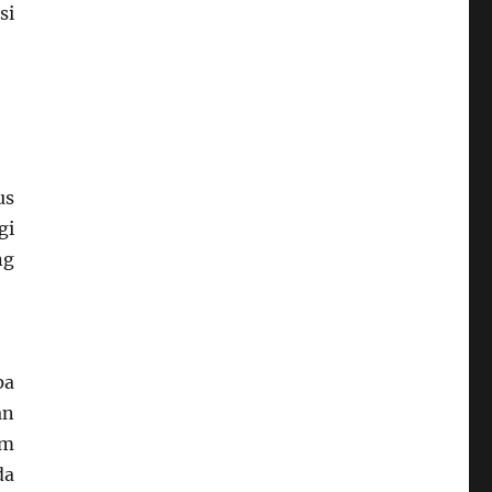
si
us
gi
ng
pa
an
am
da