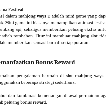
ema Festival
asi dalam
mahjong ways 2
adalah mini game yang dap
cak. Mini game ini biasanya menampilkan animasi festiva
embang api, sekaligus memberikan peluang ekstra unt
adiah tambahan. Fitur ini membuat
mahjong slot
tid
alu memberikan sensasi baru di setiap putaran.
Memanfaatkan Bonus Reward
malkan pengalaman bermain di
slot mahjong ways 
ggunakan beberapa strategi sederhana:
simbol dan kombinasi kemenangan di awal permainan ag
i peluang bonus reward.