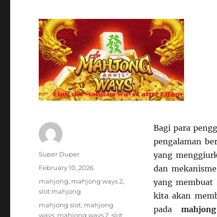
Bagi para pen
pengalaman ber
Author
Super Duper
yang menggiurk
Posted
February 10, 2026
dan mekanisme 
on
Categories
mahjong
,
mahjong ways 2
,
yang membuat s
slot mahjong
kita akan memb
Tags
mahjong slot
,
mahjong
pada
mahjon
ways
,
mahjong ways 2
,
slot