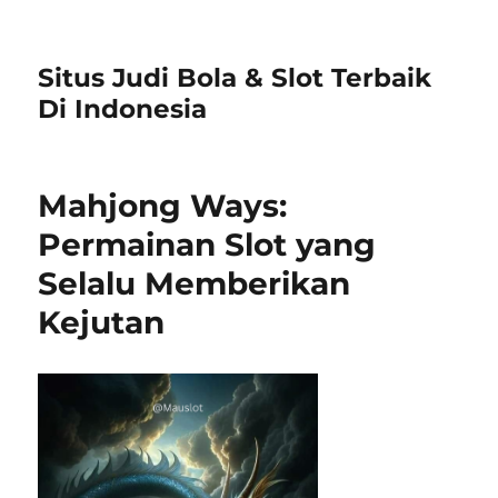
Situs Judi Bola & Slot Terbaik
Di Indonesia
Mahjong Ways:
Permainan Slot yang
Selalu Memberikan
Kejutan