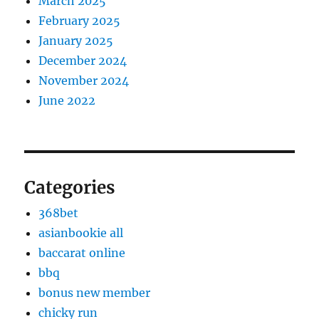
March 2025
February 2025
January 2025
December 2024
November 2024
June 2022
Categories
368bet
asianbookie all
baccarat online
bbq
bonus new member
chicky run