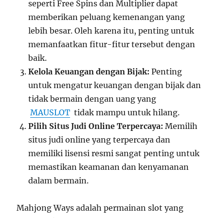
seperti Free Spins dan Multiplier dapat
memberikan peluang kemenangan yang
lebih besar. Oleh karena itu, penting untuk
memanfaatkan fitur-fitur tersebut dengan
baik.
Kelola Keuangan dengan Bijak:
Penting
untuk mengatur keuangan dengan bijak dan
tidak bermain dengan uang yang
MAUSLOT
tidak mampu untuk hilang.
Pilih Situs Judi Online Terpercaya:
Memilih
situs judi online yang terpercaya dan
memiliki lisensi resmi sangat penting untuk
memastikan keamanan dan kenyamanan
dalam bermain.
Mahjong Ways adalah permainan slot yang