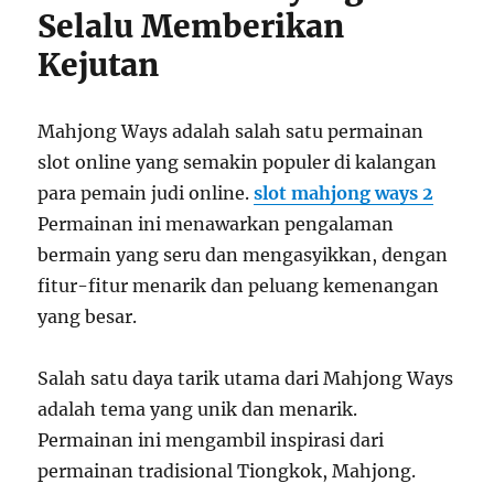
Selalu Memberikan
Kejutan
Mahjong Ways adalah salah satu permainan
slot online yang semakin populer di kalangan
para pemain judi online.
slot mahjong ways 2
Permainan ini menawarkan pengalaman
bermain yang seru dan mengasyikkan, dengan
fitur-fitur menarik dan peluang kemenangan
yang besar.
Salah satu daya tarik utama dari Mahjong Ways
adalah tema yang unik dan menarik.
Permainan ini mengambil inspirasi dari
permainan tradisional Tiongkok, Mahjong.