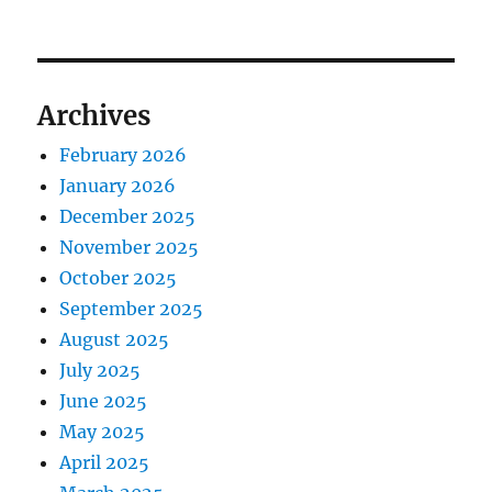
Archives
February 2026
January 2026
December 2025
November 2025
October 2025
September 2025
August 2025
July 2025
June 2025
May 2025
April 2025