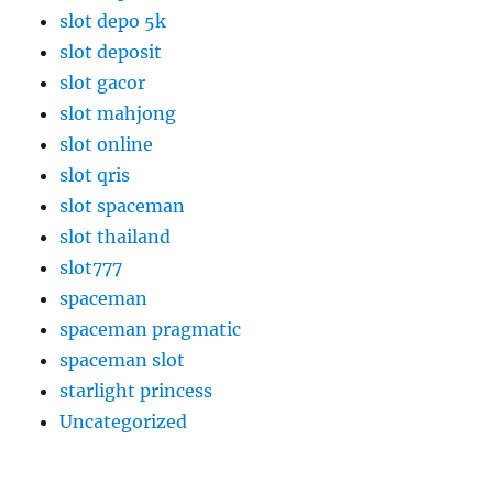
slot depo 5k
slot deposit
slot gacor
slot mahjong
slot online
slot qris
slot spaceman
slot thailand
slot777
spaceman
spaceman pragmatic
spaceman slot
starlight princess
Uncategorized