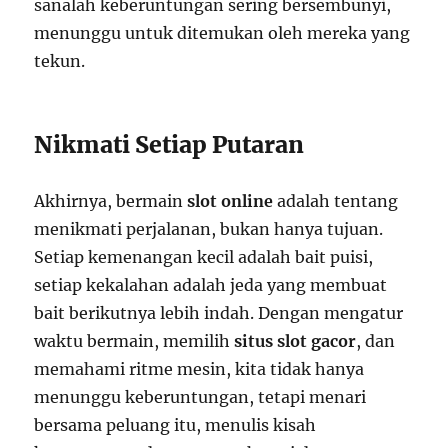
sanalah keberuntungan sering bersembunyi,
menunggu untuk ditemukan oleh mereka yang
tekun.
Nikmati Setiap Putaran
Akhirnya, bermain
slot online
adalah tentang
menikmati perjalanan, bukan hanya tujuan.
Setiap kemenangan kecil adalah bait puisi,
setiap kekalahan adalah jeda yang membuat
bait berikutnya lebih indah. Dengan mengatur
waktu bermain, memilih
situs slot gacor
, dan
memahami ritme mesin, kita tidak hanya
menunggu keberuntungan, tetapi menari
bersama peluang itu, menulis kisah