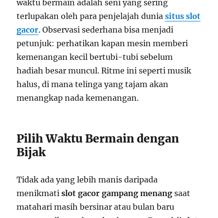
waktu bermain adalah seni yang sering
terlupakan oleh para penjelajah dunia
situs slot
gacor
. Observasi sederhana bisa menjadi
petunjuk: perhatikan kapan mesin memberi
kemenangan kecil bertubi-tubi sebelum
hadiah besar muncul. Ritme ini seperti musik
halus, di mana telinga yang tajam akan
menangkap nada kemenangan.
Pilih Waktu Bermain dengan
Bijak
Tidak ada yang lebih manis daripada
menikmati
slot gacor gampang menang
saat
matahari masih bersinar atau bulan baru