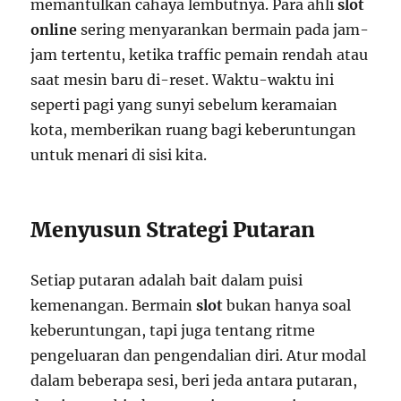
memantulkan cahaya lembutnya. Para ahli
slot
online
sering menyarankan bermain pada jam-
jam tertentu, ketika traffic pemain rendah atau
saat mesin baru di-reset. Waktu-waktu ini
seperti pagi yang sunyi sebelum keramaian
kota, memberikan ruang bagi keberuntungan
untuk menari di sisi kita.
Menyusun Strategi Putaran
Setiap putaran adalah bait dalam puisi
kemenangan. Bermain
slot
bukan hanya soal
keberuntungan, tapi juga tentang ritme
pengeluaran dan pengendalian diri. Atur modal
dalam beberapa sesi, beri jeda antara putaran,