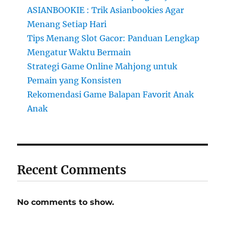
ASIANBOOKIE : Trik Asianbookies Agar
Menang Setiap Hari
Tips Menang Slot Gacor: Panduan Lengkap
Mengatur Waktu Bermain
Strategi Game Online Mahjong untuk
Pemain yang Konsisten
Rekomendasi Game Balapan Favorit Anak
Anak
Recent Comments
No comments to show.