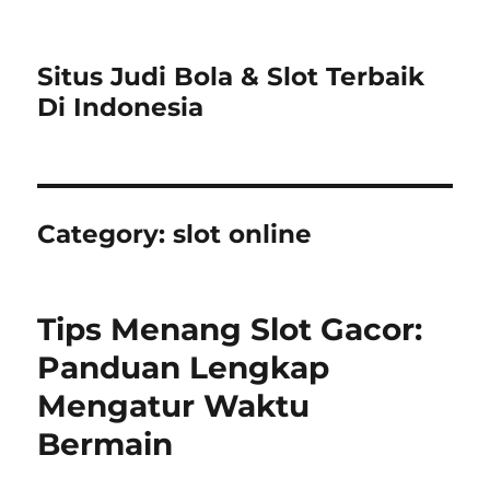
Situs Judi Bola & Slot Terbaik
Di Indonesia
Category:
slot online
Tips Menang Slot Gacor:
Panduan Lengkap
Mengatur Waktu
Bermain