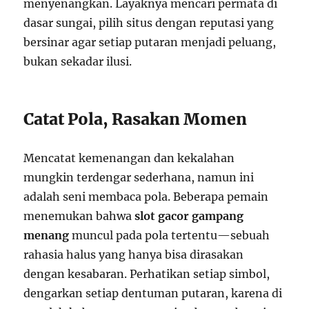
menyenangkan. Layaknya mencari permata di
dasar sungai, pilih situs dengan reputasi yang
bersinar agar setiap putaran menjadi peluang,
bukan sekadar ilusi.
Catat Pola, Rasakan Momen
Mencatat kemenangan dan kekalahan
mungkin terdengar sederhana, namun ini
adalah seni membaca pola. Beberapa pemain
menemukan bahwa
slot gacor gampang
menang
muncul pada pola tertentu—sebuah
rahasia halus yang hanya bisa dirasakan
dengan kesabaran. Perhatikan setiap simbol,
dengarkan setiap dentuman putaran, karena di