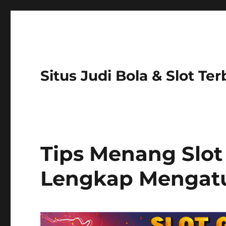
Situs Judi Bola & Slot Te
Tips Menang Slot
Lengkap Mengat