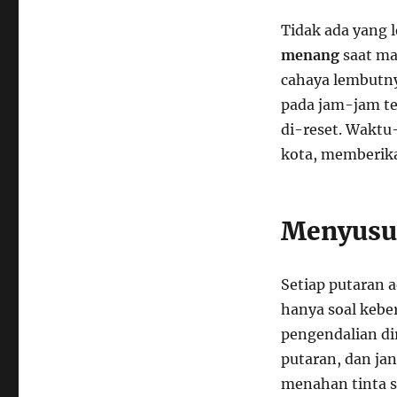
Tidak ada yang 
menang
saat ma
cahaya lembutny
pada jam-jam ter
di-reset. Waktu
kota, memberika
Menyusun
Setiap putaran 
hanya soal kebe
pengendalian dir
putaran, dan ja
menahan tinta s