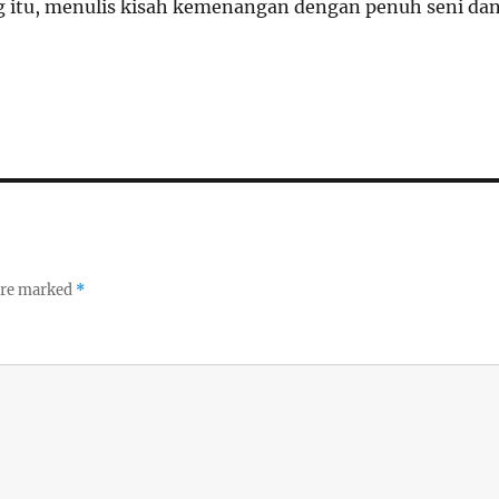
 itu, menulis kisah kemenangan dengan penuh seni da
 are marked
*