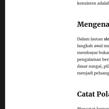
konsisten adala
Mengenal
Dalam lautan
sl
langkah awal me
membayar bukan
pengalaman ber
dasar sungai, pi
menjadi peluang,
Catat Po
Mencatat kemen