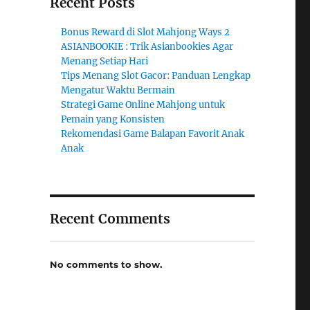
Recent Posts
Bonus Reward di Slot Mahjong Ways 2
ASIANBOOKIE : Trik Asianbookies Agar
Menang Setiap Hari
Tips Menang Slot Gacor: Panduan Lengkap
Mengatur Waktu Bermain
Strategi Game Online Mahjong untuk
Pemain yang Konsisten
Rekomendasi Game Balapan Favorit Anak
Anak
Recent Comments
No comments to show.