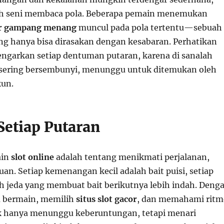
ah seni membaca pola. Beberapa pemain menemukan
or gampang menang
muncul pada pola tertentu—sebuah
ang hanya bisa dirasakan dengan kesabaran. Perhatikan
dengarkan setiap dentuman putaran, karena di sanalah
sering bersembunyi, menunggu untuk ditemukan oleh
kun.
Setiap Putaran
ain
slot online
adalah tentang menikmati perjalanan,
an. Setiap kemenangan kecil adalah bait puisi, setiap
h jeda yang membuat bait berikutnya lebih indah. Deng
 bermain, memilih
situs slot gacor
, dan memahami ritm
ak hanya menunggu keberuntungan, tetapi menari