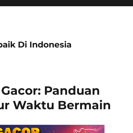
rbaik Di Indonesia
 Gacor: Panduan
ur Waktu Bermain