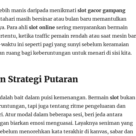
lebih manis daripada menikmati
slot gacor gampang
tahari masih bersinar atau bulan baru memantulkan
a. Para ahli
slot online
sering menyarankan bermain
tentu, ketika traffic pemain rendah atau saat mesin ba
-waktu ini seperti pagi yang sunyi sebelum keramaian
n ruang bagi keberuntungan untuk menari di sisi kita.
 Strategi Putaran
adalah bait dalam puisi kemenangan. Bermain
slot
bukan
runtungan, tapi juga tentang ritme pengeluaran dan
i. Atur modal dalam beberapa sesi, beri jeda antara
ngan biarkan emosi menguasai. Layaknya seniman yang
ebelum menorehkan kata terakhir di kanvas, sabar dan