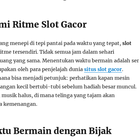
i Ritme Slot Gacor
ang menepi di tepi pantai pada waktu yang tepat,
slot
itme tersendiri. Tidak semua jam dalam sehari
uang yang sama. Menentukan waktu bermain adalah sen
lupakan oleh para penjelajah dunia
situs slot gacor
.
hana bisa menjadi petunjuk: perhatikan kapan mesin
gan kecil bertubi-tubi sebelum hadiah besar muncul.
i musik halus, di mana telinga yang tajam akan
a kemenangan.
ktu Bermain dengan Bijak