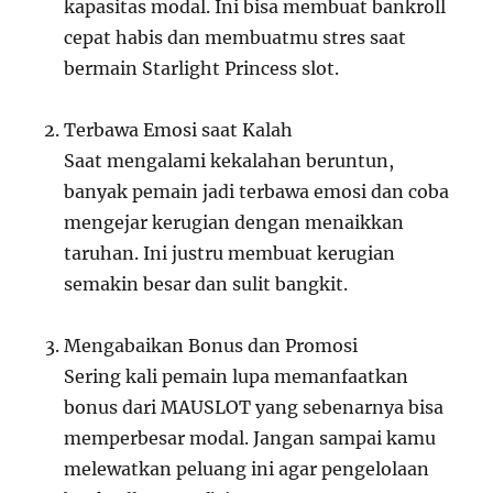
kapasitas modal. Ini bisa membuat bankroll
cepat habis dan membuatmu stres saat
bermain Starlight Princess slot.
Terbawa Emosi saat Kalah
Saat mengalami kekalahan beruntun,
banyak pemain jadi terbawa emosi dan coba
mengejar kerugian dengan menaikkan
taruhan. Ini justru membuat kerugian
semakin besar dan sulit bangkit.
Mengabaikan Bonus dan Promosi
Sering kali pemain lupa memanfaatkan
bonus dari MAUSLOT yang sebenarnya bisa
memperbesar modal. Jangan sampai kamu
melewatkan peluang ini agar pengelolaan