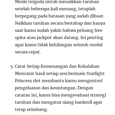
Meski tergoda untuk menaikkan taruhan
setelah beberapa kali menang, tetaplah
berpegang pada batasan yang sudah dibuat.
Naikkan taruhan secara bertahap dan hanya
saat kamu sudah yakin bahwa peluang free
spins atau jackpot akan datang. Ini penting
agar kamu tidak kehilangan seluruh modal
secara cepat.
Catat Setiap Kemenangan dan Kekalahan
Mencatat hasil setiap sesi bermain Starlight
Princess slot membantu kamu mengontrol
pengeluaran dan keuntungan. Dengan
catatan ini, kamu bisa mengevaluasi strategi
taruhan dan mengatur ulang bankroll agar
tetap seimbang.