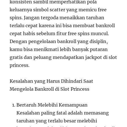
konsisten sambil memperhatikan pola
keluarnya simbol scatter yang memicu free
spins. Jangan tergoda menaikkan taruhan
terlalu cepat karena ini bisa membuat bankroll
cepat habis sebelum fitur free spins muncul.
Dengan pengelolaan bankroll yang disiplin,
kamu bisa menikmati lebih banyak putaran
gratis dan peluang mendapatkan jackpot di slot
princess.
Kesalahan yang Harus Dihindari Saat
Mengelola Bankroll di Slot Princess
Bertaruh Melebihi Kemampuan
Kesalahan paling fatal adalah memasang
taruhan yang terlalu besar melebihi