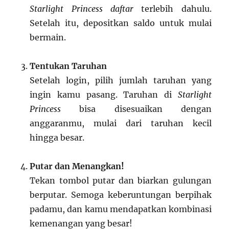
Starlight Princess daftar
terlebih dahulu.
Setelah itu, depositkan saldo untuk mulai
bermain.
Tentukan Taruhan
Setelah login, pilih jumlah taruhan yang
ingin kamu pasang. Taruhan di
Starlight
Princess
bisa disesuaikan dengan
anggaranmu, mulai dari taruhan kecil
hingga besar.
Putar dan Menangkan!
Tekan tombol putar dan biarkan gulungan
berputar. Semoga keberuntungan berpihak
padamu, dan kamu mendapatkan kombinasi
kemenangan yang besar!