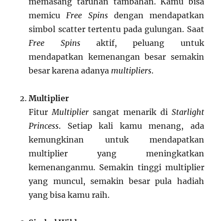
memasang taruhan tambahan. Kamu bisa
memicu
Free Spins
dengan mendapatkan
simbol scatter tertentu pada gulungan. Saat
Free Spins
aktif, peluang untuk
mendapatkan kemenangan besar semakin
besar karena adanya
multipliers
.
Multiplier
Fitur
Multiplier
sangat menarik di
Starlight
Princess
. Setiap kali kamu menang, ada
kemungkinan untuk mendapatkan
multiplier yang meningkatkan
kemenanganmu. Semakin tinggi multiplier
yang muncul, semakin besar pula hadiah
yang bisa kamu raih.