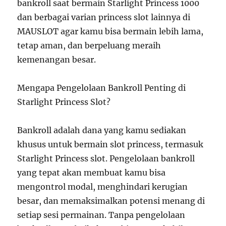
bankroll saat bermain Starlight Princess 1000
dan berbagai varian princess slot lainnya di
MAUSLOT agar kamu bisa bermain lebih lama,
tetap aman, dan berpeluang meraih
kemenangan besar.
Mengapa Pengelolaan Bankroll Penting di
Starlight Princess Slot?
Bankroll adalah dana yang kamu sediakan
khusus untuk bermain slot princess, termasuk
Starlight Princess slot. Pengelolaan bankroll
yang tepat akan membuat kamu bisa
mengontrol modal, menghindari kerugian
besar, dan memaksimalkan potensi menang di
setiap sesi permainan. Tanpa pengelolaan