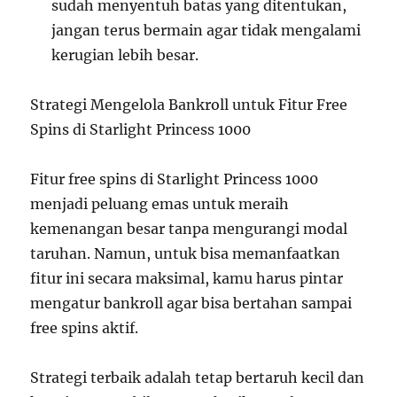
sudah menyentuh batas yang ditentukan,
jangan terus bermain agar tidak mengalami
kerugian lebih besar.
Strategi Mengelola Bankroll untuk Fitur Free
Spins di Starlight Princess 1000
Fitur free spins di Starlight Princess 1000
menjadi peluang emas untuk meraih
kemenangan besar tanpa mengurangi modal
taruhan. Namun, untuk bisa memanfaatkan
fitur ini secara maksimal, kamu harus pintar
mengatur bankroll agar bisa bertahan sampai
free spins aktif.
Strategi terbaik adalah tetap bertaruh kecil dan