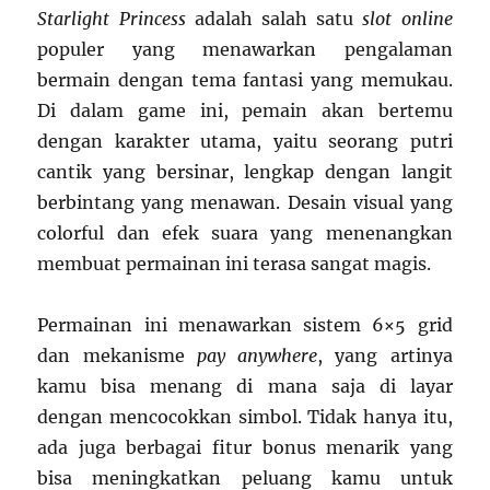
Starlight Princess
adalah salah satu
slot online
populer yang menawarkan pengalaman
bermain dengan tema fantasi yang memukau.
Di dalam game ini, pemain akan bertemu
dengan karakter utama, yaitu seorang putri
cantik yang bersinar, lengkap dengan langit
berbintang yang menawan. Desain visual yang
colorful dan efek suara yang menenangkan
membuat permainan ini terasa sangat magis.
Permainan ini menawarkan sistem 6×5 grid
dan mekanisme
pay anywhere
, yang artinya
kamu bisa menang di mana saja di layar
dengan mencocokkan simbol. Tidak hanya itu,
ada juga berbagai fitur bonus menarik yang
bisa meningkatkan peluang kamu untuk