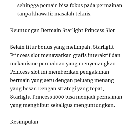
sehingga pemain bisa fokus pada permainan
tanpa khawatir masalah teknis.
Keuntungan Bermain Starlight Princess Slot
Selain fitur bonus yang melimpah, Starlight
Princess slot menawarkan grafis interaktif dan
mekanisme permainan yang menyenangkan.
Princess slot ini memberikan pengalaman
bermain yang seru dengan peluang menang
yang besar. Dengan strategi yang tepat,
Starlight Princess 1000 bisa menjadi permainan
yang menghibur sekaligus menguntungkan.
Kesimpulan