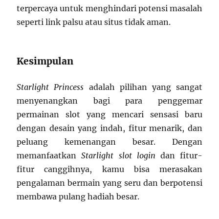
terpercaya untuk menghindari potensi masalah
seperti link palsu atau situs tidak aman.
Kesimpulan
Starlight Princess
adalah pilihan yang sangat
menyenangkan bagi para penggemar
permainan slot yang mencari sensasi baru
dengan desain yang indah, fitur menarik, dan
peluang kemenangan besar. Dengan
memanfaatkan
Starlight slot login
dan fitur-
fitur canggihnya, kamu bisa merasakan
pengalaman bermain yang seru dan berpotensi
membawa pulang hadiah besar.