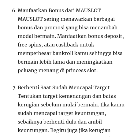
Manfaatkan Bonus dari MAUSLOT
MAUSLOT sering menawarkan berbagai
bonus dan promosi yang bisa menambah
modal bermain. Manfaatkan bonus deposit,
free spins, atau cashback untuk
memperbesar bankroll kamu sehingga bisa
bermain lebih lama dan meningkatkan
peluang menang di princess slot.
Berhenti Saat Sudah Mencapai Target
Tentukan target kemenangan dan batas
kerugian sebelum mulai bermain. Jika kamu
sudah mencapai target keuntungan,
sebaiknya berhenti dulu dan ambil
keuntungan. Begitu juga jika kerugian