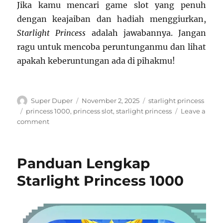
Jika kamu mencari game slot yang penuh
dengan keajaiban dan hadiah menggiurkan,
Starlight Princess
adalah jawabannya. Jangan
ragu untuk mencoba peruntunganmu dan lihat
apakah keberuntungan ada di pihakmu!
Author
Posted
Categories
Super Duper
November 2, 2025
starlight princess
on
Tags
princess 1000
,
princess slot
,
starlight princess
Leave a
on
comment
Menjelajahi
Dunia
Magis
Panduan Lengkap
Starlight
Princess:
Starlight Princess 1000
Panduan
Lengkap
untuk
Pemain