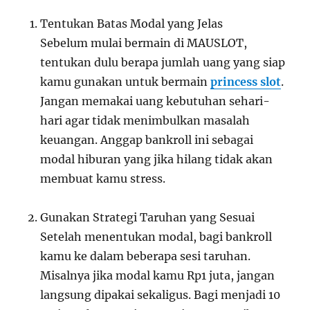
Tentukan Batas Modal yang Jelas
Sebelum mulai bermain di MAUSLOT,
tentukan dulu berapa jumlah uang yang siap
kamu gunakan untuk bermain
princess slot
.
Jangan memakai uang kebutuhan sehari-
hari agar tidak menimbulkan masalah
keuangan. Anggap bankroll ini sebagai
modal hiburan yang jika hilang tidak akan
membuat kamu stress.
Gunakan Strategi Taruhan yang Sesuai
Setelah menentukan modal, bagi bankroll
kamu ke dalam beberapa sesi taruhan.
Misalnya jika modal kamu Rp1 juta, jangan
langsung dipakai sekaligus. Bagi menjadi 10