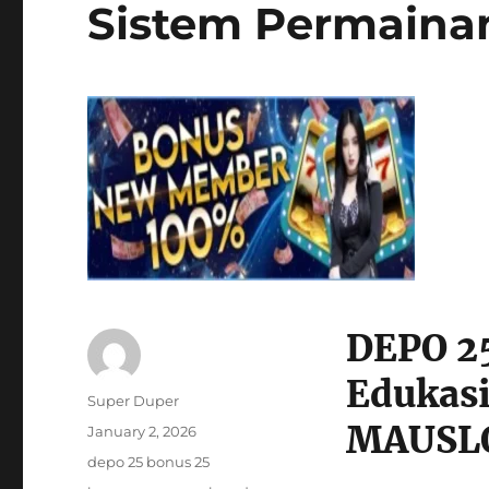
Sistem Permaina
DEPO 2
Edukasi
Author
Super Duper
MAUSL
Posted
January 2, 2026
on
Categories
depo 25 bonus 25