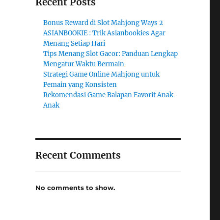
Recent Posts
Bonus Reward di Slot Mahjong Ways 2
ASIANBOOKIE : Trik Asianbookies Agar
Menang Setiap Hari
Tips Menang Slot Gacor: Panduan Lengkap
Mengatur Waktu Bermain
Strategi Game Online Mahjong untuk
Pemain yang Konsisten
Rekomendasi Game Balapan Favorit Anak
Anak
Recent Comments
No comments to show.