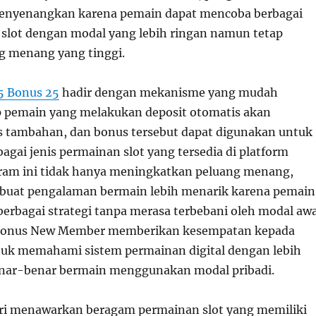
menyenangkan karena pemain dapat mencoba berbagai
 slot dengan modal yang lebih ringan namun tetap
g menang yang tinggi.
5 Bonus 25
hadir dengan mekanisme yang mudah
p pemain yang melakukan deposit otomatis akan
 tambahan, dan bonus tersebut dapat digunakan untuk
gai jenis permainan slot yang tersedia di platform
am ini tidak hanya meningkatkan peluang menang,
mbuat pengalaman bermain lebih menarik karena pemain
erbagai strategi tanpa merasa terbebani oleh modal awa
ot Bonus New Member memberikan kesempatan kepada
uk memahami sistem permainan digital dengan lebih
enar-benar bermain menggunakan modal pribadi.
i menawarkan beragam permainan slot yang memiliki