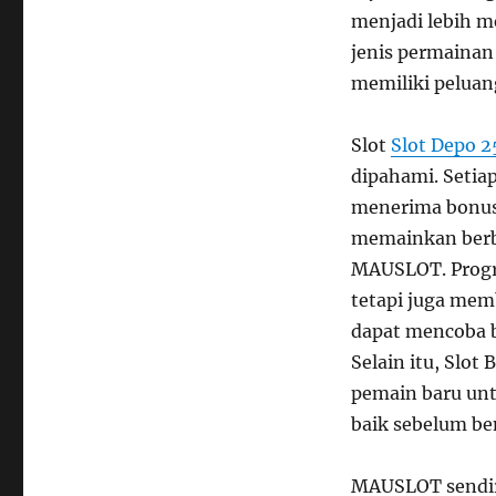
menjadi lebih 
jenis permainan
memiliki peluan
Slot
Slot Depo 2
dipahami. Setia
menerima bonus
memainkan berba
MAUSLOT. Progr
tetapi juga me
dapat mencoba b
Selain itu, Sl
pemain baru unt
baik sebelum b
MAUSLOT sendir