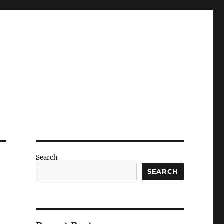
Search
SEARCH