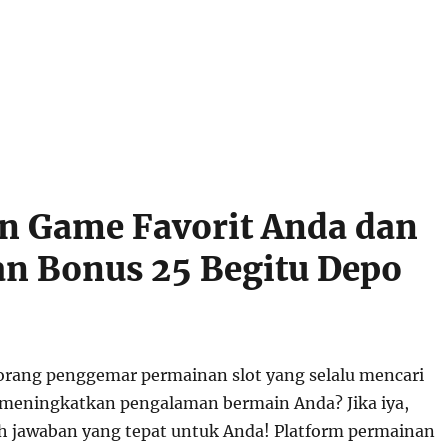
n Game Favorit Anda dan
n Bonus 25 Begitu Depo
rang penggemar permainan slot yang selalu mencari
 meningkatkan pengalaman bermain Anda? Jika iya,
 jawaban yang tepat untuk Anda! Platform permainan