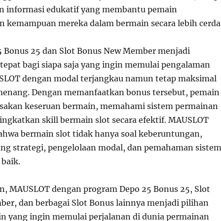
n informasi edukatif yang membantu pemain
kemampuan mereka dalam bermain secara lebih cerda
5 Bonus 25 dan Slot Bonus New Member menjadi
tepat bagi siapa saja yang ingin memulai pengalaman
SLOT dengan modal terjangkau namun tetap maksimal
menang. Dengan memanfaatkan bonus tersebut, pemain
asakan keseruan bermain, memahami sistem permainan
ingkatkan skill bermain slot secara efektif. MAUSLOT
wa bermain slot tidak hanya soal keberuntungan,
tang strategi, pengelolaan modal, dan pemahaman siste
baik.
n, MAUSLOT dengan program Depo 25 Bonus 25, Slot
r, dan berbagai Slot Bonus lainnya menjadi pilihan
in yang ingin memulai perjalanan di dunia permainan