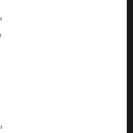
t
t
n