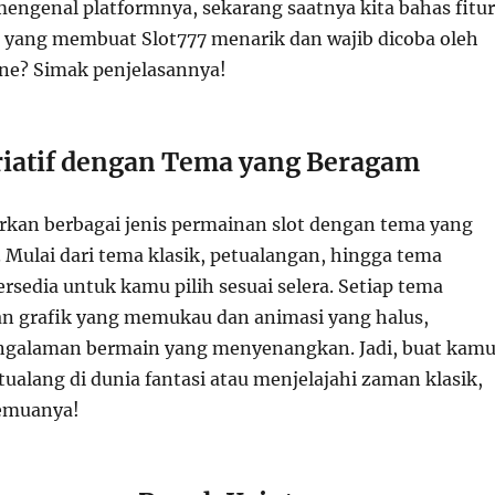
mengenal platformnya, sekarang saatnya kita bahas fitu
ih yang membuat Slot777 menarik dan wajib dicoba oleh
ine? Simak penjelasannya!
iatif dengan Tema yang Beragam
kan berbagai jenis permainan slot dengan tema yang
 Mulai dari tema klasik, petualangan, hingga tema
ersedia untuk kamu pilih sesuai selera. Setiap tema
n grafik yang memukau dan animasi yang halus,
galaman bermain yang menyenangkan. Jadi, buat kam
ualang di dunia fantasi atau menjelajahi zaman klasik,
semuanya!