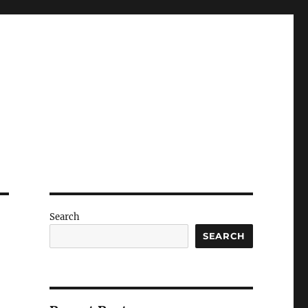
Search
SEARCH