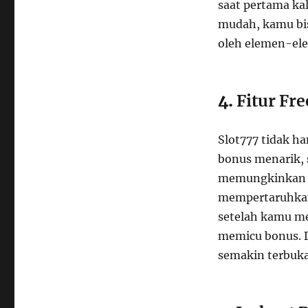
saat pertama ka
mudah, kamu bi
oleh elemen-e
4.
Fitur Fr
Slot777 tidak h
bonus menarik, s
memungkinkan k
mempertaruhkan 
setelah kamu me
memicu bonus. 
semakin terbuka