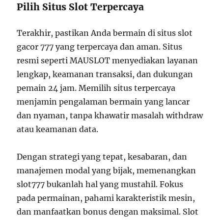
Pilih Situs Slot Terpercaya
Terakhir, pastikan Anda bermain di situs slot
gacor 777 yang terpercaya dan aman. Situs
resmi seperti MAUSLOT menyediakan layanan
lengkap, keamanan transaksi, dan dukungan
pemain 24 jam. Memilih situs terpercaya
menjamin pengalaman bermain yang lancar
dan nyaman, tanpa khawatir masalah withdraw
atau keamanan data.
Dengan strategi yang tepat, kesabaran, dan
manajemen modal yang bijak, memenangkan
slot777 bukanlah hal yang mustahil. Fokus
pada permainan, pahami karakteristik mesin,
dan manfaatkan bonus dengan maksimal. Slot