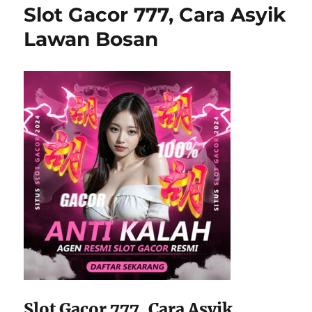
Slot Gacor 777, Cara Asyik
di
Slot
Lawan Bosan
Gacor
777
Slot Gacor 777, Cara Asyik