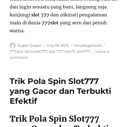
dan ingin sesuatu yang baru, langsung saja
kunjungi
slot 777
dan nikmati pengalaman
main di dunia
777slot
yang seru dan penuh
warna.
Author
Posted
Categories
Tags
Super Duper
July 18, 2025
Uncategorized
on
777slot
,
situs slot777
,
slot 777
,
slot77
,
slot777
Leave a
on
comment
Slot
Gacor
777,
Trik Pola Spin Slot777
Cara
Asyik
yang Gacor dan Terbukti
Lawan
Efektif
Bosan
Trik Pola Spin Slot777