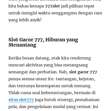
kita bahas kenapa
777slot
jadi pilihan tepat
untuk mengisi waktu senggangmu dengan cara
yang lebih asyik!
Slot Gacor 777, Hiburan yang
Menantang
Ketika bosan datang, otak kita cenderung
mencari aktivitas yang bisa merangsang
semangat dan perhatian. Nah,
slot gacor 777
punya semua unsur itu: tantangan, kejutan,
dan tentunya kesempatan untuk menang.
Tidak cuma soal keberuntungan, bermain di
situs slot777
juga butuh strategi, pemahaman
pola, dan pengelolaan modal yang cermat. Ini