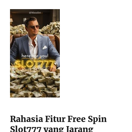
Efektif
Rahasia Fitur Free Spin
Slot777 yang Jarang