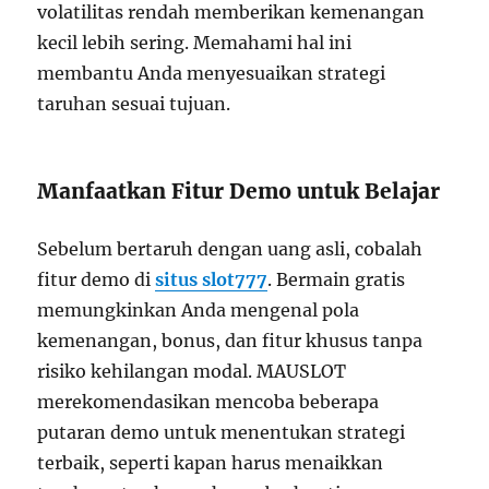
volatilitas rendah memberikan kemenangan
kecil lebih sering. Memahami hal ini
membantu Anda menyesuaikan strategi
taruhan sesuai tujuan.
Manfaatkan Fitur Demo untuk Belajar
Sebelum bertaruh dengan uang asli, cobalah
fitur demo di
situs slot777
. Bermain gratis
memungkinkan Anda mengenal pola
kemenangan, bonus, dan fitur khusus tanpa
risiko kehilangan modal. MAUSLOT
merekomendasikan mencoba beberapa
putaran demo untuk menentukan strategi
terbaik, seperti kapan harus menaikkan