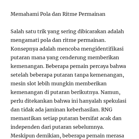
Memahami Pola dan Ritme Permainan
Salah satu trik yang sering dibicarakan adalah
mengamati pola dan ritme permainan.
Konsepnya adalah mencoba mengidentifikasi
putaran mana yang cenderung memberikan
kemenangan. Beberapa pemain percaya bahwa
setelah beberapa putaran tanpa kemenangan,
mesin slot lebih mungkin memberikan
kemenangan di putaran berikutnya. Namun,
perlu ditekankan bahwa ini hanyalah spekulasi
dan tidak ada jaminan keberhasilan. RNG
memastikan setiap putaran bersifat acak dan
independen dari putaran sebelumnya.
Meskipun demikian, beberapa pemain merasa