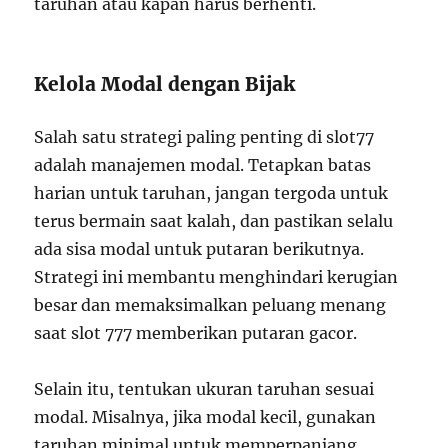
taruhan atau kapan harus berhenti.
Kelola Modal dengan Bijak
Salah satu strategi paling penting di slot77
adalah manajemen modal. Tetapkan batas
harian untuk taruhan, jangan tergoda untuk
terus bermain saat kalah, dan pastikan selalu
ada sisa modal untuk putaran berikutnya.
Strategi ini membantu menghindari kerugian
besar dan memaksimalkan peluang menang
saat slot 777 memberikan putaran gacor.
Selain itu, tentukan ukuran taruhan sesuai
modal. Misalnya, jika modal kecil, gunakan
taruhan minimal untuk memperpanjang