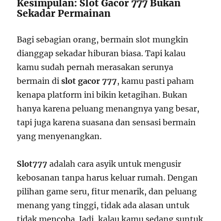
Kesimpulan: Slot Gacor 777 Bukan
Sekadar Permainan
Bagi sebagian orang, bermain slot mungkin
dianggap sekadar hiburan biasa. Tapi kalau
kamu sudah pernah merasakan serunya
bermain di
slot gacor 777
, kamu pasti paham
kenapa platform ini bikin ketagihan. Bukan
hanya karena peluang menangnya yang besar,
tapi juga karena suasana dan sensasi bermain
yang menyenangkan.
Slot777
adalah cara asyik untuk mengusir
kebosanan tanpa harus keluar rumah. Dengan
pilihan game seru, fitur menarik, dan peluang
menang yang tinggi, tidak ada alasan untuk
tidak mencoba. Jadi, kalau kamu sedang suntuk