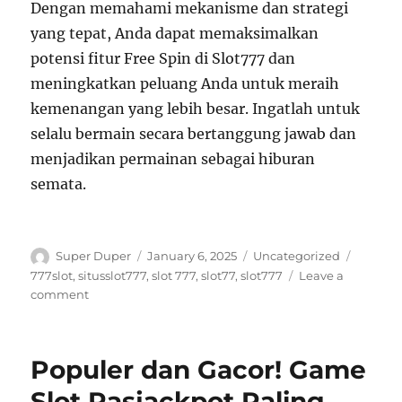
Dengan memahami mekanisme dan strategi
yang tepat, Anda dapat memaksimalkan
potensi fitur Free Spin di Slot777 dan
meningkatkan peluang Anda untuk meraih
kemenangan yang lebih besar. Ingatlah untuk
selalu bermain secara bertanggung jawab dan
menjadikan permainan sebagai hiburan
semata.
Author
Posted
Categories
Tags
Super Duper
January 6, 2025
Uncategorized
on
777slot
,
situsslot777
,
slot 777
,
slot77
,
slot777
Leave a
on
comment
Rahasia
Fitur
Free
Populer dan Gacor! Game
Spin
Slot777
Slot Pasjackpot Paling