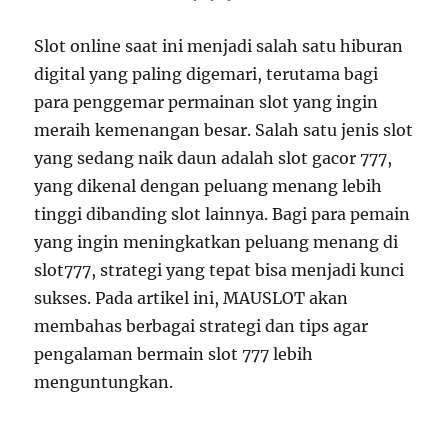
Slot online saat ini menjadi salah satu hiburan
digital yang paling digemari, terutama bagi
para penggemar permainan slot yang ingin
meraih kemenangan besar. Salah satu jenis slot
yang sedang naik daun adalah slot gacor 777,
yang dikenal dengan peluang menang lebih
tinggi dibanding slot lainnya. Bagi para pemain
yang ingin meningkatkan peluang menang di
slot777, strategi yang tepat bisa menjadi kunci
sukses. Pada artikel ini, MAUSLOT akan
membahas berbagai strategi dan tips agar
pengalaman bermain slot 777 lebih
menguntungkan.