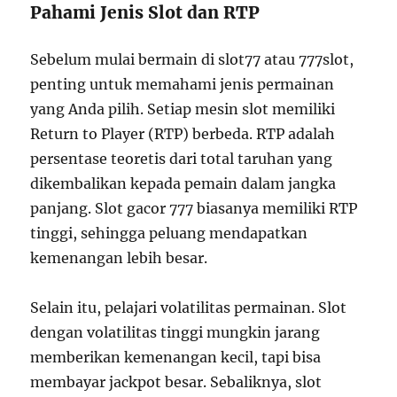
Pahami Jenis Slot dan RTP
Sebelum mulai bermain di slot77 atau 777slot,
penting untuk memahami jenis permainan
yang Anda pilih. Setiap mesin slot memiliki
Return to Player (RTP) berbeda. RTP adalah
persentase teoretis dari total taruhan yang
dikembalikan kepada pemain dalam jangka
panjang. Slot gacor 777 biasanya memiliki RTP
tinggi, sehingga peluang mendapatkan
kemenangan lebih besar.
Selain itu, pelajari volatilitas permainan. Slot
dengan volatilitas tinggi mungkin jarang
memberikan kemenangan kecil, tapi bisa
membayar jackpot besar. Sebaliknya, slot