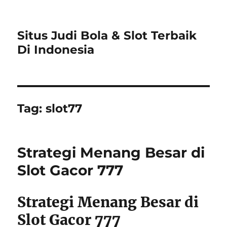
Situs Judi Bola & Slot Terbaik
Di Indonesia
Tag:
slot77
Strategi Menang Besar di
Slot Gacor 777
Strategi Menang Besar di
Slot Gacor 777