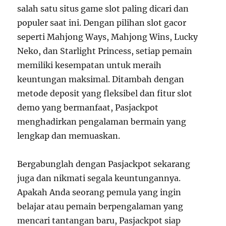
salah satu situs game slot paling dicari dan
populer saat ini. Dengan pilihan slot gacor
seperti Mahjong Ways, Mahjong Wins, Lucky
Neko, dan Starlight Princess, setiap pemain
memiliki kesempatan untuk meraih
keuntungan maksimal. Ditambah dengan
metode deposit yang fleksibel dan fitur slot
demo yang bermanfaat, Pasjackpot
menghadirkan pengalaman bermain yang
lengkap dan memuaskan.
Bergabunglah dengan Pasjackpot sekarang
juga dan nikmati segala keuntungannya.
Apakah Anda seorang pemula yang ingin
belajar atau pemain berpengalaman yang
mencari tantangan baru, Pasjackpot siap