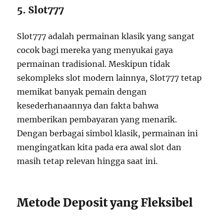
5. Slot777
Slot777 adalah permainan klasik yang sangat
cocok bagi mereka yang menyukai gaya
permainan tradisional. Meskipun tidak
sekompleks slot modern lainnya, Slot777 tetap
memikat banyak pemain dengan
kesederhanaannya dan fakta bahwa
memberikan pembayaran yang menarik.
Dengan berbagai simbol klasik, permainan ini
mengingatkan kita pada era awal slot dan
masih tetap relevan hingga saat ini.
Metode Deposit yang Fleksibel