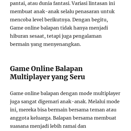
pantai, atau dunia fantasi. Variasi lintasan ini
membuat anak-anak selalu penasaran untuk
mencoba level berikutnya. Dengan begitu,
Game online balapan tidak hanya menjadi
hiburan sesaat, tetapi juga pengalaman
bermain yang menyenangkan.
Game Online Balapan
Multiplayer yang Seru
Game online balapan dengan mode multiplayer
juga sangat digemari anak-anak. Melalui mode
ini, mereka bisa bermain bersama teman atau
anggota keluarga. Balapan bersama membuat
suasana menjadi lebih ramai dan