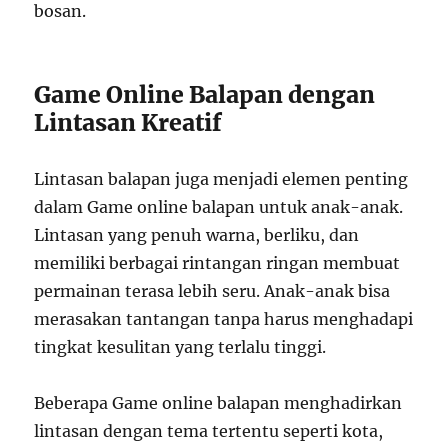
bosan.
Game Online Balapan dengan
Lintasan Kreatif
Lintasan balapan juga menjadi elemen penting
dalam Game online balapan untuk anak-anak.
Lintasan yang penuh warna, berliku, dan
memiliki berbagai rintangan ringan membuat
permainan terasa lebih seru. Anak-anak bisa
merasakan tantangan tanpa harus menghadapi
tingkat kesulitan yang terlalu tinggi.
Beberapa Game online balapan menghadirkan
lintasan dengan tema tertentu seperti kota,