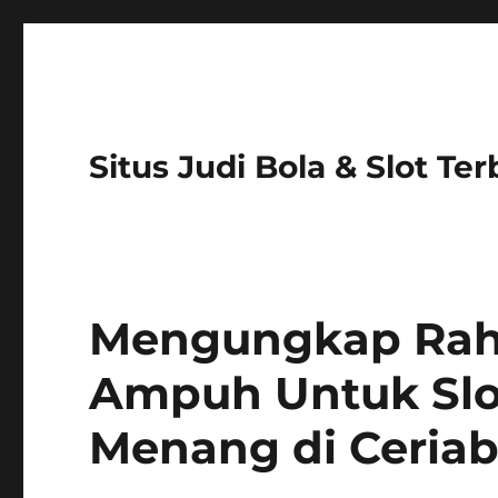
Situs Judi Bola & Slot Te
Mengungkap Rahas
Ampuh Untuk Slo
Menang di Ceriab