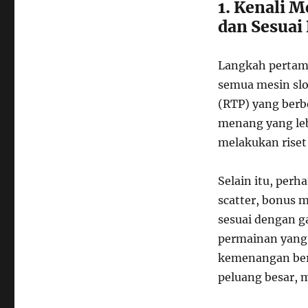
1. Kenali 
dan Sesuai
Langkah pertam
semua mesin slo
(RTP) yang ber
menang yang leb
melakukan riset
Selain itu, perh
scatter, bonus m
sesuai dengan g
permainan yang 
kemenangan bert
peluang besar, m