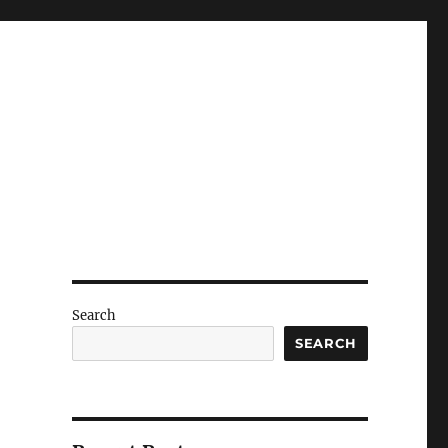
Search
SEARCH