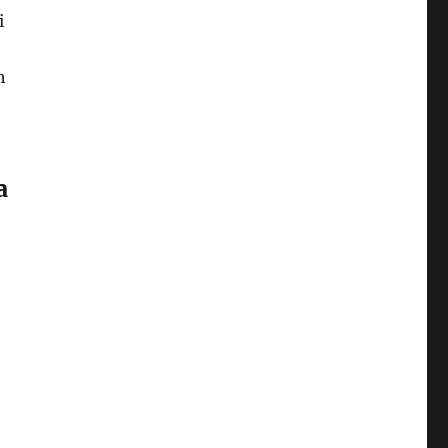
i
h
a