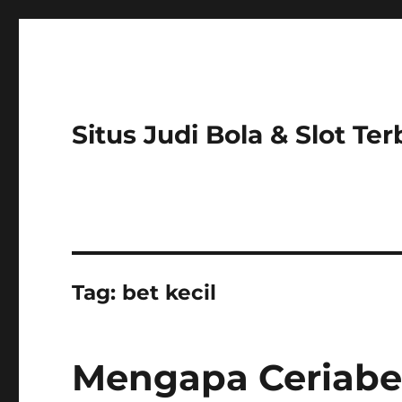
Situs Judi Bola & Slot Te
Tag:
bet kecil
Mengapa Ceriabet