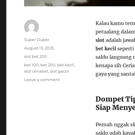
Kalau kamu term
petualang dala
Author
Super Duper
slot
adalah jawa
Posted
August 13, 2025
bet kecil
seperti
on
Categories
slot bet 200
saldo langsung 
Tags
bet 100
,
bet 200
,
bet kecil
,
kenapa sih Ceria
slot ceriabet
,
slot gacor
gaya yang santa
on
Leave a comment
Mengapa
Ceriabet
Dompet Tipi
Slot
Bet
Siap Meny
Kecil
Cocok
Untuk
Pernah nggak sih
Pemain
saldo udah kaya