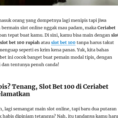
asuk orang yang dompetnya lagi menipis tapi jiwa
m bermain slot online nggak mau padam, maka
Ceriabet
ban tepat buat kamu. Di sini, kamu bisa main dengan
slo
slot bet 100 rupiah
atau
slot bet 100
tanpa harus takut
menguap seperti es krim kena panas. Yuk, kita bahas
bet ini cocok banget buat pemain modal tipis, dengan
i dan tentunya penuh canda!
s? Tenang, Slot Bet 100 di Ceriabet
elamatkan
, lagi semangat main slot online, tapi baru dua putaran
k habis dipinjam tetangga? Nah, itu tandanya kamu har