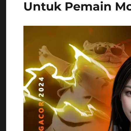
Untuk Pemain Mod