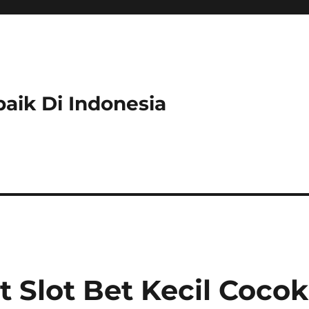
rbaik Di Indonesia
 Slot Bet Kecil Cocok