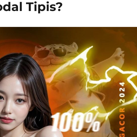
al Tipis?