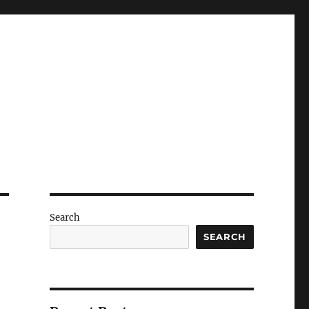
Search
SEARCH