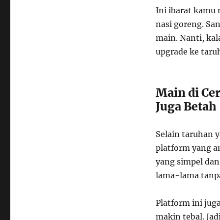
Ini ibarat kamu
nasi goreng. San
main. Nanti, kal
upgrade ke taru
Main di Ce
Juga Betah
Selain taruhan 
platform yang 
yang simpel dan
lama-lama tanpa
Platform ini ju
makin tebal. Jad