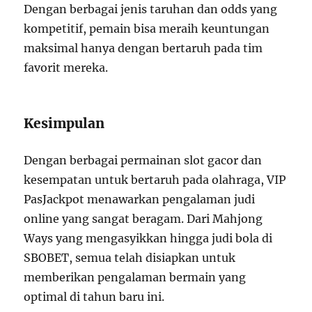
Dengan berbagai jenis taruhan dan odds yang
kompetitif, pemain bisa meraih keuntungan
maksimal hanya dengan bertaruh pada tim
favorit mereka.
Kesimpulan
Dengan berbagai permainan slot gacor dan
kesempatan untuk bertaruh pada olahraga, VIP
PasJackpot menawarkan pengalaman judi
online yang sangat beragam. Dari Mahjong
Ways yang mengasyikkan hingga judi bola di
SBOBET, semua telah disiapkan untuk
memberikan pengalaman bermain yang
optimal di tahun baru ini.