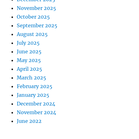
November 2025
October 2025
September 2025
August 2025
July 2025
June 2025
May 2025
April 2025
March 2025
February 2025
January 2025
December 2024
November 2024
June 2022