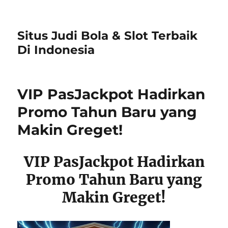
Situs Judi Bola & Slot Terbaik
Di Indonesia
VIP PasJackpot Hadirkan
Promo Tahun Baru yang
Makin Greget!
VIP PasJackpot Hadirkan
Promo Tahun Baru yang
Makin Greget!