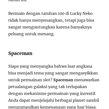
Bermain dengan taruhan 100 di Lucky Neko
tidak hanya menyenangkan, tetapi juga bisa
sangat menguntungkan karena banyaknya
peluang untuk menang.
Spaceman
Siapa yang menyangka bahwa luar angkasa
bisa menjadi tema yang sangat mengasyikkan
untuk permainan slot?
Spaceman
menawarkan
petualangan galaksi yang tak terlupakan
dengan mekanisme permainan yang inovatif.
Anda dapat menjelajahi berbagai planet sambil
mengumpulkan kemenangan yang luar biasa.