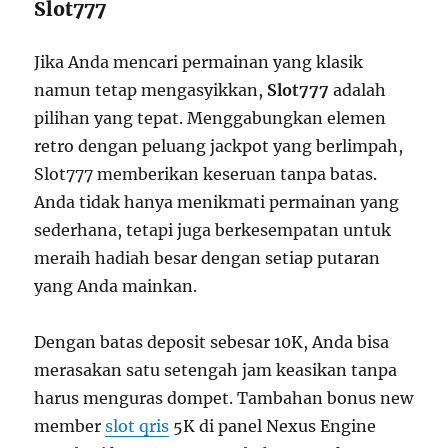
Slot777
Jika Anda mencari permainan yang klasik
namun tetap mengasyikkan,
Slot777
adalah
pilihan yang tepat. Menggabungkan elemen
retro dengan peluang jackpot yang berlimpah,
Slot777 memberikan keseruan tanpa batas.
Anda tidak hanya menikmati permainan yang
sederhana, tetapi juga berkesempatan untuk
meraih hadiah besar dengan setiap putaran
yang Anda mainkan.
Dengan batas deposit sebesar 10K, Anda bisa
merasakan satu setengah jam keasikan tanpa
harus menguras dompet. Tambahan bonus new
member
slot qris
5K di panel Nexus Engine