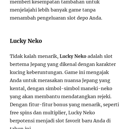
memberi kesempatan tambahan untuk
menjelajahi lebih banyak game tanpa
menambah pengeluaran slot depo Anda.
Lucky Neko
Tidak kalah menarik,
Lucky Neko
adalah slot
bertema Jepang yang dikenal dengan karakter
kucing keberuntungan. Game ini mengajak
Anda untuk merasakan nuansa Jepang yang
kental, dengan simbol-simbol maneki-neko
yang akan membantu mendatangkan rejeki.
Dengan fitur-fitur bonus yang menarik, seperti
free spins dan multiplier, Lucky Neko
berpotensi menjadi slot favorit baru Anda di
tahun ini.