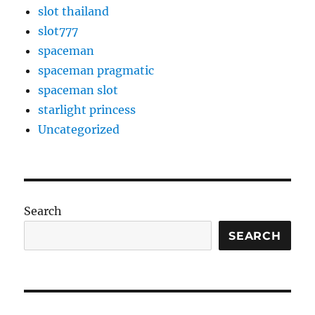
slot thailand
slot777
spaceman
spaceman pragmatic
spaceman slot
starlight princess
Uncategorized
Search
SEARCH