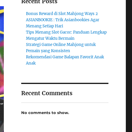
Recent Posts
Bonus Reward di Slot Mahjong Ways 2
ASIANBOOKIE : Trik Asianbookies Agar
Menang Setiap Hari
Tips Menang Slot Gacor: Panduan Lengkap
Mengatur Waktu Bermain
Strategi Game Online Mahjong untuk
Pemain yang Konsisten
Rekomendasi Game Balapan Favorit Anak
Anak
Recent Comments
No comments to show.