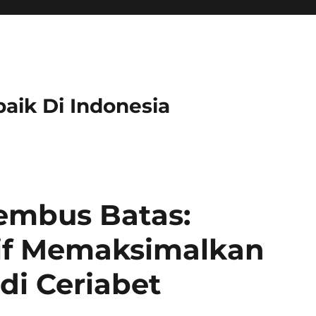
rbaik Di Indonesia
nembus Batas:
if Memaksimalkan
i Ceriabet