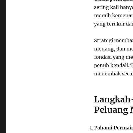
sering kali han
meraih kemenang
yang terukur da
Strategi memban
menang, dan men
fondasi yang me
penuh kendali. T
menembak secar
Langkah
Peluang 
Pahami Permai