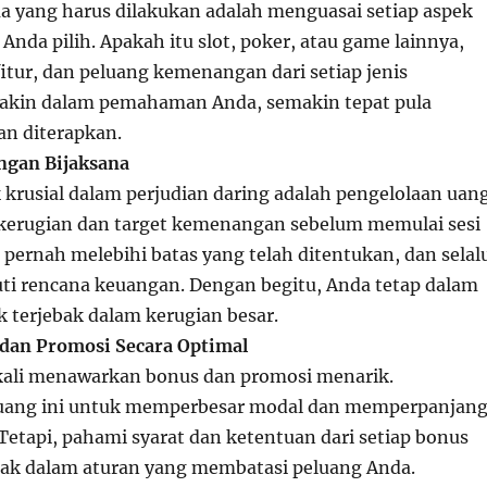
 yang harus dilakukan adalah menguasai setiap aspek
nda pilih. Apakah itu slot, poker, atau game lainnya,
 fitur, dan peluang kemenangan dari setiap jenis
akin dalam pemahaman Anda, semakin tepat pula
an diterapkan.
ngan Bijaksana
 krusial dalam perjudian daring adalah pengelolaan uang
kerugian dan target kemenangan sebelum memulai sesi
 pernah melebihi batas yang telah ditentukan, dan selal
uti rencana keuangan. Dengan begitu, Anda tetap dalam
k terjebak dalam kerugian besar.
dan Promosi Secara Optimal
 kali menawarkan bonus dan promosi menarik.
uang ini untuk memperbesar modal dan memperpanjan
Tetapi, pahami syarat dan ketentuan dari setiap bonus
ebak dalam aturan yang membatasi peluang Anda.