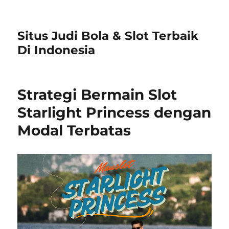
Situs Judi Bola & Slot Terbaik
Di Indonesia
Strategi Bermain Slot
Starlight Princess dengan
Modal Terbatas