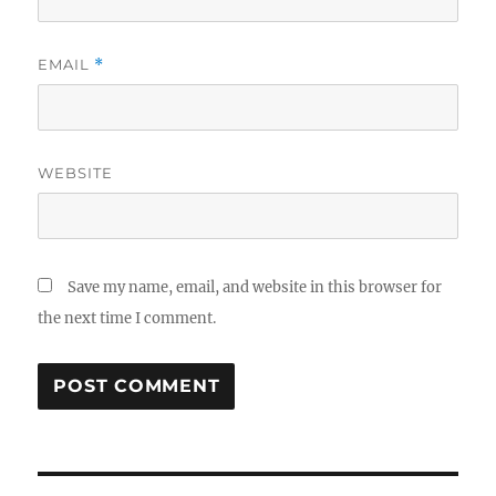
EMAIL
*
WEBSITE
Save my name, email, and website in this browser for
the next time I comment.