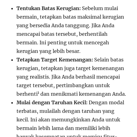
Tentukan Batas Kerugian:
Sebelum mulai
bermain, tetapkan batas maksimal kerugian
yang bersedia Anda tanggung. Jika Anda
mencapai batas tersebut, berhentilah
bermain. Ini penting untuk mencegah
kerugian yang lebih besar.
Tetapkan Target Kemenangan:
Selain batas
kerugian,
tetapkan juga target kemenangan
yang realistis. Jika Anda berhasil mencapai
target tersebut, pertimbangkan untuk
1
berhenti
dan menikmati kemenangan Anda.
Mulai dengan Taruhan Kecil:
Dengan modal
terbatas, mulailah dengan taruhan yang
kecil. Ini akan memungkinkan Anda untuk
bermain lebih lama dan memiliki lebih
banyak kesempatan untuk memicu fitur-