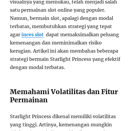
visualnya yang memukau, telah menjadi salah
satu permainan slot online yang populer.
Namun, bermain slot, apalagi dengan modal
terbatas, membutuhkan strategi yang tepat
agar
inces slot
dapat memaksimalkan peluang
kemenangan dan meminimalkan risiko
kerugian. Artikel ini akan membahas beberapa
strategi bermain Starlight Princess yang efektif
dengan modal terbatas.
Memahami Volatilitas dan Fitur
Permainan
Starlight Princess dikenal memiliki volatilitas
yang tinggi. Artinya, kemenangan mungkin