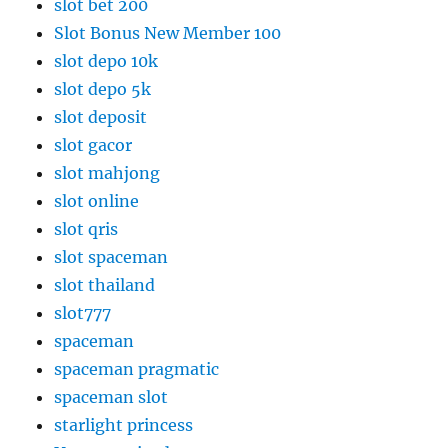
slot bet 200
Slot Bonus New Member 100
slot depo 10k
slot depo 5k
slot deposit
slot gacor
slot mahjong
slot online
slot qris
slot spaceman
slot thailand
slot777
spaceman
spaceman pragmatic
spaceman slot
starlight princess