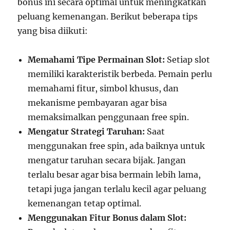
bonus ini secara optimal untuk meningkatkan
peluang kemenangan. Berikut beberapa tips
yang bisa diikuti:
Memahami Tipe Permainan Slot:
Setiap slot
memiliki karakteristik berbeda. Pemain perlu
memahami fitur, simbol khusus, dan
mekanisme pembayaran agar bisa
memaksimalkan penggunaan free spin.
Mengatur Strategi Taruhan:
Saat
menggunakan free spin, ada baiknya untuk
mengatur taruhan secara bijak. Jangan
terlalu besar agar bisa bermain lebih lama,
tetapi juga jangan terlalu kecil agar peluang
kemenangan tetap optimal.
Menggunakan Fitur Bonus dalam Slot: