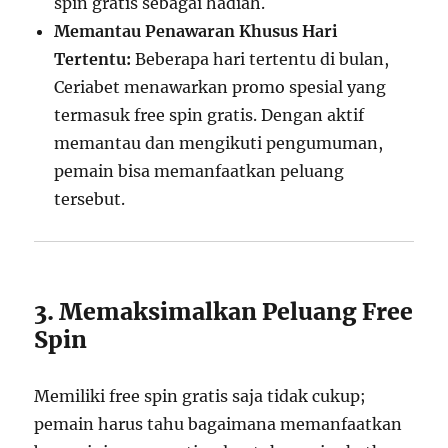
spin gratis sebagai hadiah.
Memantau Penawaran Khusus Hari
Tertentu:
Beberapa hari tertentu di bulan,
Ceriabet menawarkan promo spesial yang
termasuk free spin gratis. Dengan aktif
memantau dan mengikuti pengumuman,
pemain bisa memanfaatkan peluang
tersebut.
3. Memaksimalkan Peluang Free
Spin
Memiliki free spin gratis saja tidak cukup;
pemain harus tahu bagaimana memanfaatkan