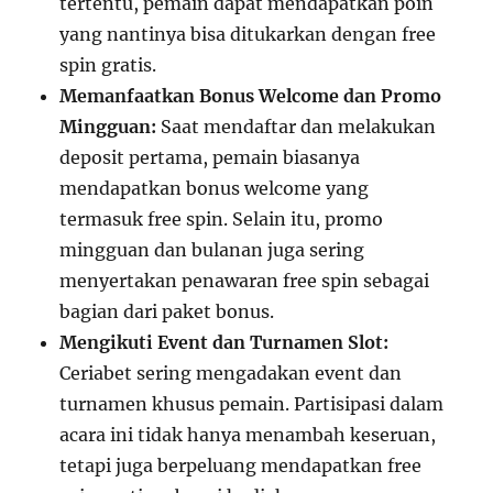
tertentu, pemain dapat mendapatkan poin
yang nantinya bisa ditukarkan dengan free
spin gratis.
Memanfaatkan Bonus Welcome dan Promo
Mingguan:
Saat mendaftar dan melakukan
deposit pertama, pemain biasanya
mendapatkan bonus welcome yang
termasuk free spin. Selain itu, promo
mingguan dan bulanan juga sering
menyertakan penawaran free spin sebagai
bagian dari paket bonus.
Mengikuti Event dan Turnamen Slot:
Ceriabet sering mengadakan event dan
turnamen khusus pemain. Partisipasi dalam
acara ini tidak hanya menambah keseruan,
tetapi juga berpeluang mendapatkan free