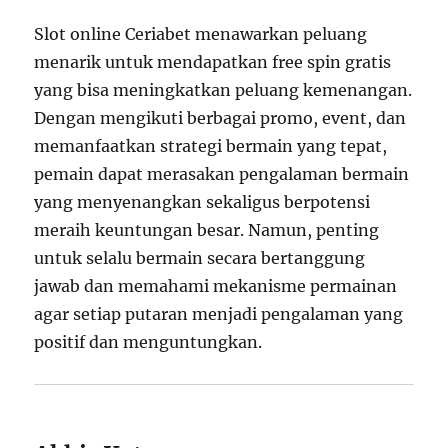
Slot online Ceriabet menawarkan peluang
menarik untuk mendapatkan free spin gratis
yang bisa meningkatkan peluang kemenangan.
Dengan mengikuti berbagai promo, event, dan
memanfaatkan strategi bermain yang tepat,
pemain dapat merasakan pengalaman bermain
yang menyenangkan sekaligus berpotensi
meraih keuntungan besar. Namun, penting
untuk selalu bermain secara bertanggung
jawab dan memahami mekanisme permainan
agar setiap putaran menjadi pengalaman yang
positif dan menguntungkan.