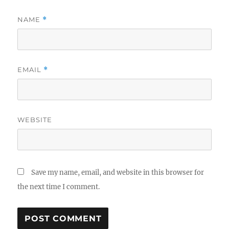
NAME
*
EMAIL
*
WEBSITE
Save my name, email, and website in this browser for
the next time I comment.