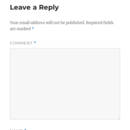
Leave a Reply
Your email address will not be published.
Required fields
are marked
*
COMMENT
*