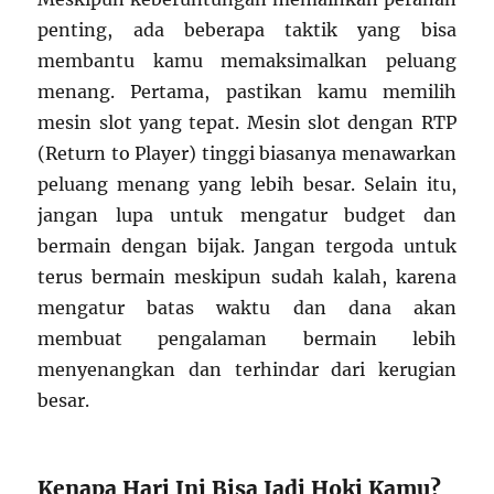
penting, ada beberapa taktik yang bisa
membantu kamu memaksimalkan peluang
menang. Pertama, pastikan kamu memilih
mesin slot yang tepat. Mesin slot dengan RTP
(Return to Player) tinggi biasanya menawarkan
peluang menang yang lebih besar. Selain itu,
jangan lupa untuk mengatur budget dan
bermain dengan bijak. Jangan tergoda untuk
terus bermain meskipun sudah kalah, karena
mengatur batas waktu dan dana akan
membuat pengalaman bermain lebih
menyenangkan dan terhindar dari kerugian
besar.
Kenapa Hari Ini Bisa Jadi Hoki Kamu?