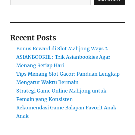
Recent Posts
Bonus Reward di Slot Mahjong Ways 2
ASIANBOOKIE : Trik Asianbookies Agar
Menang Setiap Hari
Tips Menang Slot Gacor: Panduan Lengkap
Mengatur Waktu Bermain
Strategi Game Online Mahjong untuk
Pemain yang Konsisten
Rekomendasi Game Balapan Favorit Anak
Anak