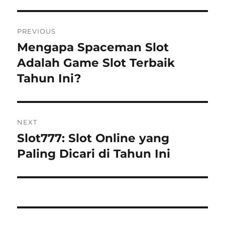
Post
PREVIOUS
navigation
Mengapa Spaceman Slot
Previous
post:
Adalah Game Slot Terbaik
Tahun Ini?
NEXT
Slot777: Slot Online yang
Next
post:
Paling Dicari di Tahun Ini