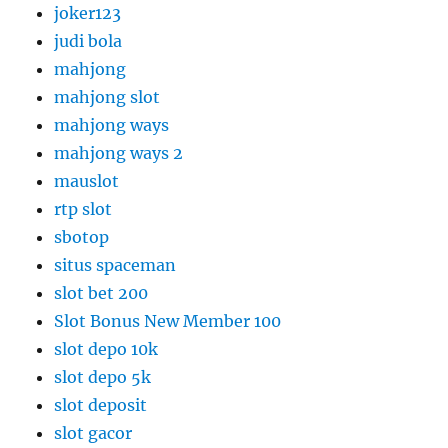
joker123
judi bola
mahjong
mahjong slot
mahjong ways
mahjong ways 2
mauslot
rtp slot
sbotop
situs spaceman
slot bet 200
Slot Bonus New Member 100
slot depo 10k
slot depo 5k
slot deposit
slot gacor