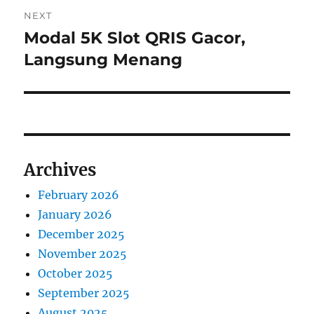
NEXT
Modal 5K Slot QRIS Gacor,
Next
post:
Langsung Menang
Archives
February 2026
January 2026
December 2025
November 2025
October 2025
September 2025
August 2025