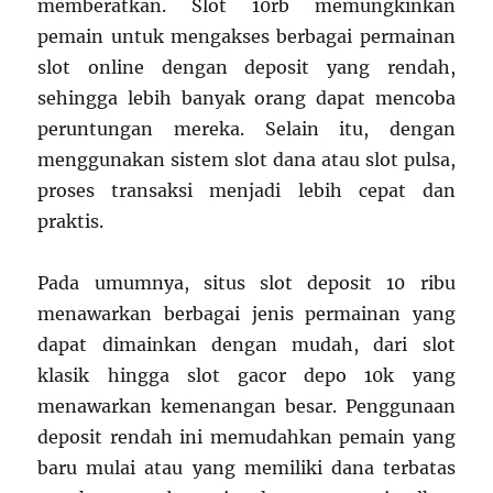
memberatkan. Slot 10rb memungkinkan
pemain untuk mengakses berbagai permainan
slot online dengan deposit yang rendah,
sehingga lebih banyak orang dapat mencoba
peruntungan mereka. Selain itu, dengan
menggunakan sistem slot dana atau slot pulsa,
proses transaksi menjadi lebih cepat dan
praktis.
Pada umumnya, situs slot deposit 10 ribu
menawarkan berbagai jenis permainan yang
dapat dimainkan dengan mudah, dari slot
klasik hingga slot gacor depo 10k yang
menawarkan kemenangan besar. Penggunaan
deposit rendah ini memudahkan pemain yang
baru mulai atau yang memiliki dana terbatas