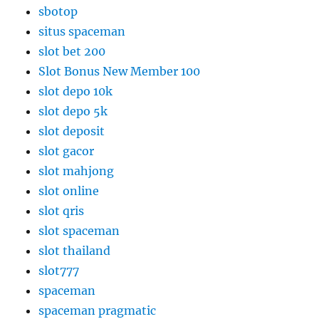
sbotop
situs spaceman
slot bet 200
Slot Bonus New Member 100
slot depo 10k
slot depo 5k
slot deposit
slot gacor
slot mahjong
slot online
slot qris
slot spaceman
slot thailand
slot777
spaceman
spaceman pragmatic