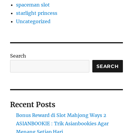
spaceman slot
starlight princess
Uncategorized
Search
SEARCH
Recent Posts
Bonus Reward di Slot Mahjong Ways 2
ASIANBOOKIE : Trik Asianbookies Agar
Menang Setiap Hari