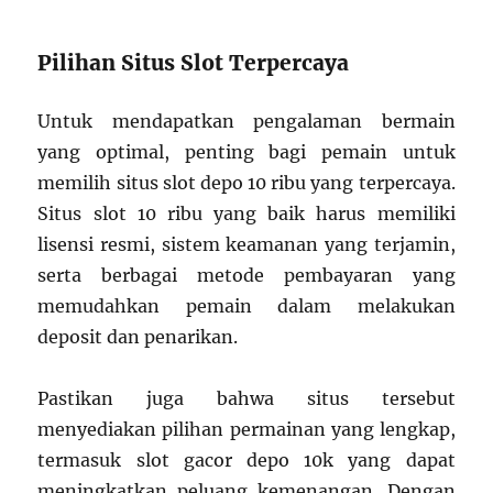
Pilihan Situs Slot Terpercaya
Untuk mendapatkan pengalaman bermain
yang optimal, penting bagi pemain untuk
memilih situs slot depo 10 ribu yang terpercaya.
Situs slot 10 ribu yang baik harus memiliki
lisensi resmi, sistem keamanan yang terjamin,
serta berbagai metode pembayaran yang
memudahkan pemain dalam melakukan
deposit dan penarikan.
Pastikan juga bahwa situs tersebut
menyediakan pilihan permainan yang lengkap,
termasuk slot gacor depo 10k yang dapat
meningkatkan peluang kemenangan. Dengan