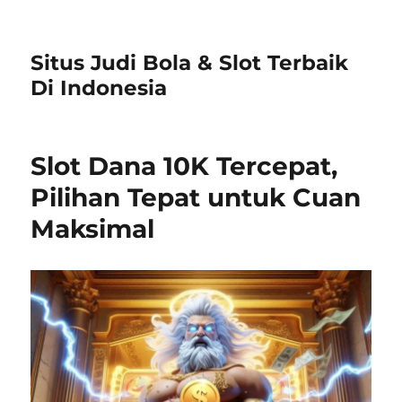
Situs Judi Bola & Slot Terbaik
Di Indonesia
Slot Dana 10K Tercepat,
Pilihan Tepat untuk Cuan
Maksimal