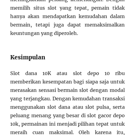
memilih situs slot yang tepat, pemain tidak
hanya akan mendapatkan kemudahan dalam
bermain, tetapi juga dapat memaksimalkan
keuntungan yang diperoleh.
Kesimpulan
Slot dana 10K atau slot depo 10 ribu
memberikan kesempatan bagi siapa saja untuk
merasakan sensasi bermain slot dengan modal
yang terjangkau. Dengan kemudahan transaksi
menggunakan slot dana atau slot pulsa, serta
peluang menang yang besar di slot gacor depo
10k, permainan ini menjadi pilihan tepat untuk
meraih cuan maksimal. Oleh karena itu,