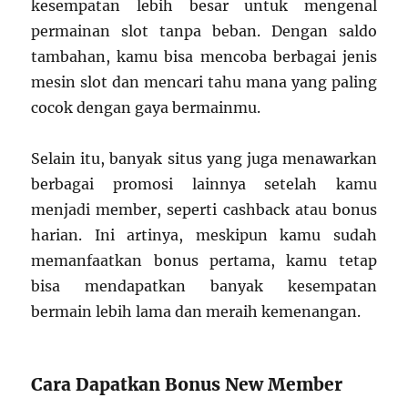
kesempatan lebih besar untuk mengenal
permainan slot tanpa beban. Dengan saldo
tambahan, kamu bisa mencoba berbagai jenis
mesin slot dan mencari tahu mana yang paling
cocok dengan gaya bermainmu.
Selain itu, banyak situs yang juga menawarkan
berbagai promosi lainnya setelah kamu
menjadi member, seperti cashback atau bonus
harian. Ini artinya, meskipun kamu sudah
memanfaatkan bonus pertama, kamu tetap
bisa mendapatkan banyak kesempatan
bermain lebih lama dan meraih kemenangan.
Cara Dapatkan Bonus New Member