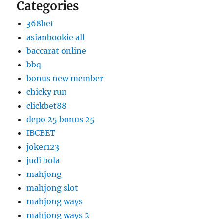
Categories
368bet
asianbookie all
baccarat online
bbq
bonus new member
chicky run
clickbet88
depo 25 bonus 25
IBCBET
joker123
judi bola
mahjong
mahjong slot
mahjong ways
mahjong ways 2