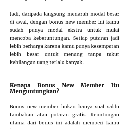
Jadi, daripada langsung menaruh modal besar
di awal, dengan bonus new member ini kamu
sudah punya modal ekstra untuk mulai
mencoba keberuntungan. Setiap putaran jadi
lebih berharga karena kamu punya kesempatan
lebih besar untuk menang tanpa takut
kehilangan uang terlalu banyak.
Kenapa Bonus New Member Itu
Menguntungkan?
Bonus new member bukan hanya soal saldo
tambahan atau putaran gratis. Keuntungan
utama dari bonus ini adalah memberi kamu