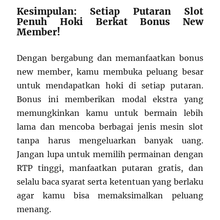
Kesimpulan: Setiap Putaran Slot
Penuh Hoki Berkat Bonus New
Member!
Dengan bergabung dan memanfaatkan bonus
new member, kamu membuka peluang besar
untuk mendapatkan hoki di setiap putaran.
Bonus ini memberikan modal ekstra yang
memungkinkan kamu untuk bermain lebih
lama dan mencoba berbagai jenis mesin slot
tanpa harus mengeluarkan banyak uang.
Jangan lupa untuk memilih permainan dengan
RTP tinggi, manfaatkan putaran gratis, dan
selalu baca syarat serta ketentuan yang berlaku
agar kamu bisa memaksimalkan peluang
menang.