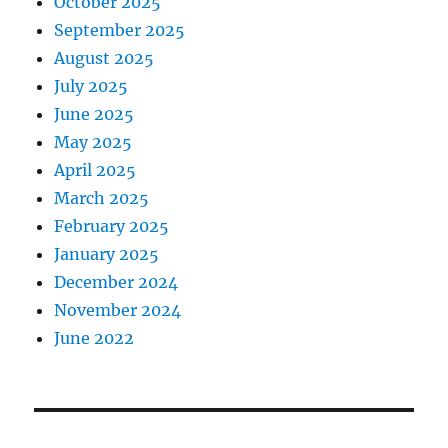
October 2025
September 2025
August 2025
July 2025
June 2025
May 2025
April 2025
March 2025
February 2025
January 2025
December 2024
November 2024
June 2022