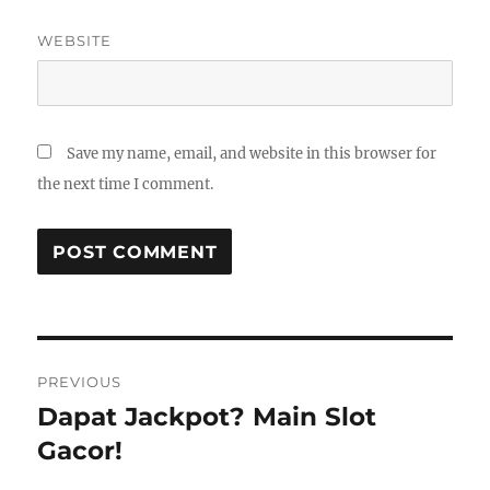
WEBSITE
Save my name, email, and website in this browser for
the next time I comment.
Post
PREVIOUS
navigation
Dapat Jackpot? Main Slot
Previous
post:
Gacor!