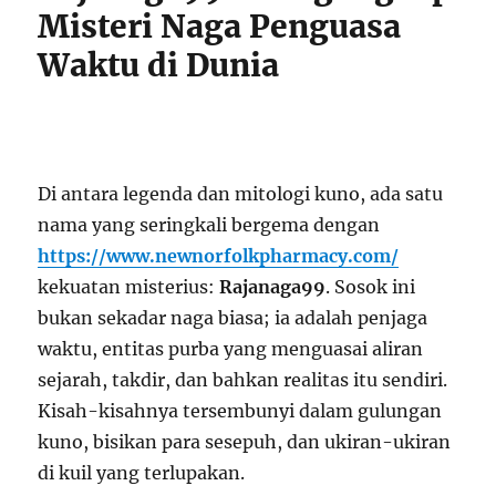
Misteri Naga Penguasa
Waktu di Dunia
Di antara legenda dan mitologi kuno, ada satu
nama yang seringkali bergema dengan
https://www.newnorfolkpharmacy.com/
kekuatan misterius:
Rajanaga99
. Sosok ini
bukan sekadar naga biasa; ia adalah penjaga
waktu, entitas purba yang menguasai aliran
sejarah, takdir, dan bahkan realitas itu sendiri.
Kisah-kisahnya tersembunyi dalam gulungan
kuno, bisikan para sesepuh, dan ukiran-ukiran
di kuil yang terlupakan.