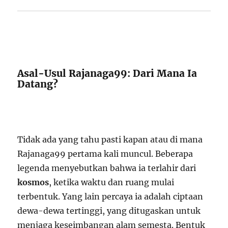
Asal-Usul Rajanaga99: Dari Mana Ia
Datang?
Tidak ada yang tahu pasti kapan atau di mana
Rajanaga99 pertama kali muncul. Beberapa
legenda menyebutkan bahwa ia terlahir dari
kosmos
, ketika waktu dan ruang mulai
terbentuk. Yang lain percaya ia adalah ciptaan
dewa-dewa tertinggi, yang ditugaskan untuk
menjaga keseimbangan alam semesta. Bentuk