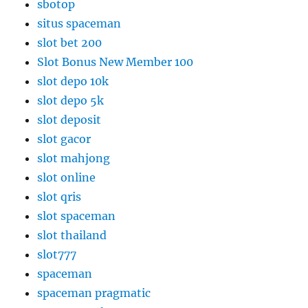
sbotop
situs spaceman
slot bet 200
Slot Bonus New Member 100
slot depo 10k
slot depo 5k
slot deposit
slot gacor
slot mahjong
slot online
slot qris
slot spaceman
slot thailand
slot777
spaceman
spaceman pragmatic