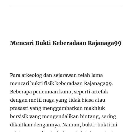
Mencari Bukti Keberadaan Rajanaga99
Para arkeolog dan sejarawan telah lama
mencari bukti fisik keberadaan Rajanaga99.
Beberapa penemuan kuno, seperti artefak
dengan motif naga yang tidak biasa atau
prasasti yang menggambarkan makhluk
bersisik yang mengendalikan bintang, sering
dikaitkan dengannya. Namun, bukti-bukti ini