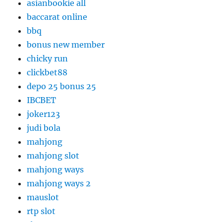
asianbookie all
baccarat online
bbq
bonus new member
chicky run
clickbet88
depo 25 bonus 25
IBCBET
joker123
judi bola
mahjong
mahjong slot
mahjong ways
mahjong ways 2
mauslot
rtp slot