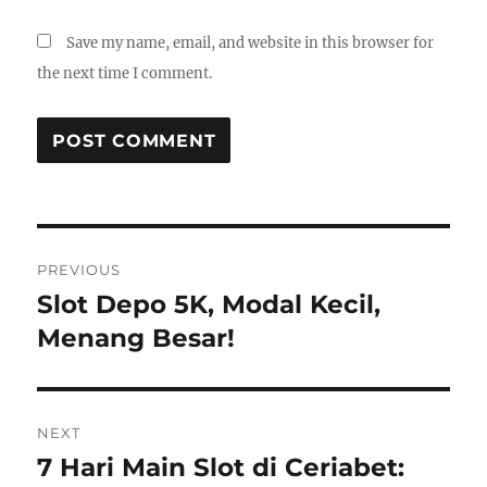
Save my name, email, and website in this browser for
the next time I comment.
Post
PREVIOUS
navigation
Slot Depo 5K, Modal Kecil,
Previous
post:
Menang Besar!
NEXT
7 Hari Main Slot di Ceriabet:
Next