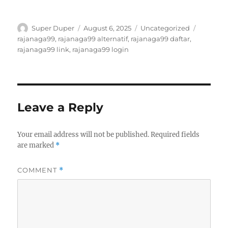
Author
Posted
Categories
Tags
Super Duper
August 6, 2025
Uncategorized
on
rajanaga99
,
rajanaga99 alternatif
,
rajanaga99 daftar
,
rajanaga99 link
,
rajanaga99 login
Leave a Reply
Your email address will not be published.
Required fields
are marked
*
COMMENT
*