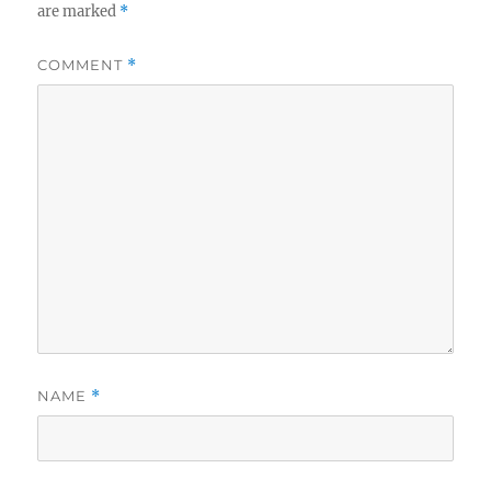
are marked
*
COMMENT
*
NAME
*