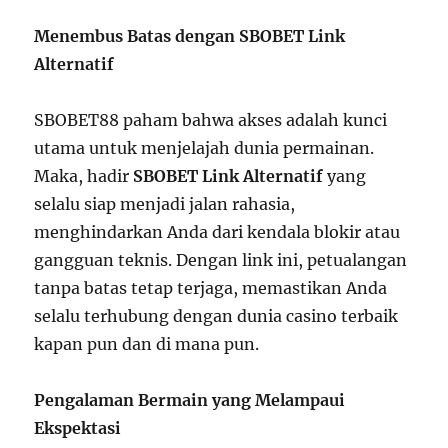
Menembus Batas dengan SBOBET Link
Alternatif
SBOBET88 paham bahwa akses adalah kunci
utama untuk menjelajah dunia permainan.
Maka, hadir
SBOBET Link Alternatif
yang
selalu siap menjadi jalan rahasia,
menghindarkan Anda dari kendala blokir atau
gangguan teknis. Dengan link ini, petualangan
tanpa batas tetap terjaga, memastikan Anda
selalu terhubung dengan dunia casino terbaik
kapan pun dan di mana pun.
Pengalaman Bermain yang Melampaui
Ekspektasi