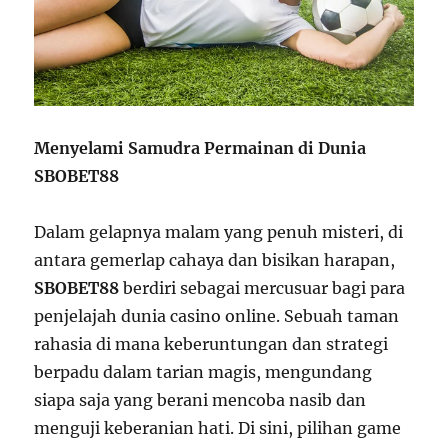
Menyelami Samudra Permainan di Dunia
SBOBET88
Dalam gelapnya malam yang penuh misteri, di
antara gemerlap cahaya dan bisikan harapan,
SBOBET88
berdiri sebagai mercusuar bagi para
penjelajah dunia casino online. Sebuah taman
rahasia di mana keberuntungan dan strategi
berpadu dalam tarian magis, mengundang
siapa saja yang berani mencoba nasib dan
menguji keberanian hati. Di sini, pilihan game