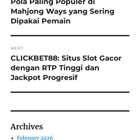
Pola Paling Populer di
Previous
post:
Mahjong Ways yang Sering
Dipakai Pemain
NEXT
CLICKBET88: Situs Slot Gacor
Next
post:
dengan RTP Tinggi dan
Jackpot Progresif
Archives
February 2026