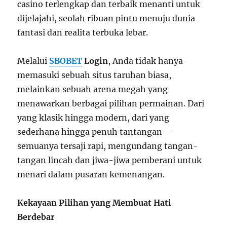
casino terlengkap dan terbaik menanti untuk
dijelajahi, seolah ribuan pintu menuju dunia
fantasi dan realita terbuka lebar.
Melalui
SBOBET
Login
, Anda tidak hanya
memasuki sebuah situs taruhan biasa,
melainkan sebuah arena megah yang
menawarkan berbagai pilihan permainan. Dari
yang klasik hingga modern, dari yang
sederhana hingga penuh tantangan—
semuanya tersaji rapi, mengundang tangan-
tangan lincah dan jiwa-jiwa pemberani untuk
menari dalam pusaran kemenangan.
Kekayaan Pilihan yang Membuat Hati
Berdebar