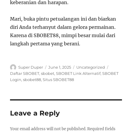
keberanian dan harapan.
Mari, buka pintu petualangan ini dan biarkan
diri Anda terhanyut dalam gelora permainan.
Karena di SBOBET88, mimpi besar mulai dari
langkah pertama yang berani.
Author
Posted
Categories
Tags
Super Duper
June 1, 2025
Uncategorized
on
Daftar SBOBET
,
sbobet
,
SBOBET Link Alternatif
,
SBOBET
Login
,
sbobet88
,
Situs SBOBET88
Leave a Reply
Your email address will not be published.
Required fields