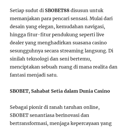
Setiap sudut di
SBOBET88
disusun untuk
memanjakan para pencari sensasi. Mulai dari
desain yang elegan, kemudahan navigasi,
hingga fitur-fitur pendukung seperti live
dealer yang menghadirkan suasana casino
sesungguhnya secara streaming langsung. Di
sinilah teknologi dan seni bertemu,
menciptakan sebuah ruang di mana realita dan
fantasi menjadi satu.
SBOBET, Sahabat Setia dalam Dunia Casino
Sebagai pionir di ranah taruhan online,
SBOBET senantiasa berinovasi dan
bertransformasi, menjaga kepercayaan yang