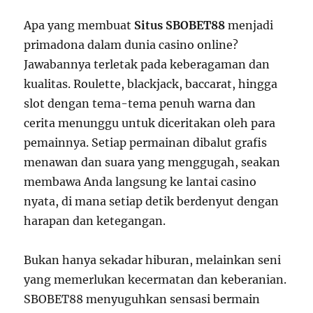
Apa yang membuat
Situs SBOBET88
menjadi
primadona dalam dunia casino online?
Jawabannya terletak pada keberagaman dan
kualitas. Roulette, blackjack, baccarat, hingga
slot dengan tema-tema penuh warna dan
cerita menunggu untuk diceritakan oleh para
pemainnya. Setiap permainan dibalut grafis
menawan dan suara yang menggugah, seakan
membawa Anda langsung ke lantai casino
nyata, di mana setiap detik berdenyut dengan
harapan dan ketegangan.
Bukan hanya sekadar hiburan, melainkan seni
yang memerlukan kecermatan dan keberanian.
SBOBET88 menyuguhkan sensasi bermain