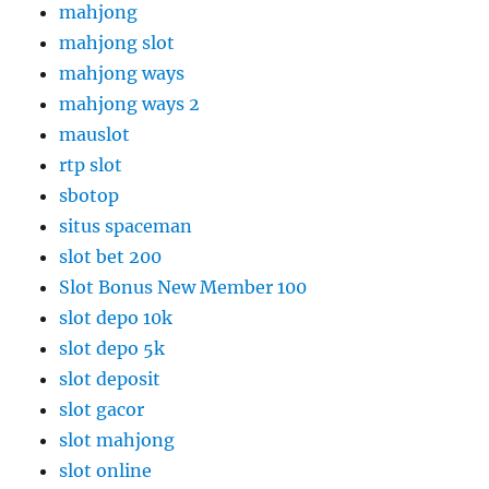
mahjong
mahjong slot
mahjong ways
mahjong ways 2
mauslot
rtp slot
sbotop
situs spaceman
slot bet 200
Slot Bonus New Member 100
slot depo 10k
slot depo 5k
slot deposit
slot gacor
slot mahjong
slot online