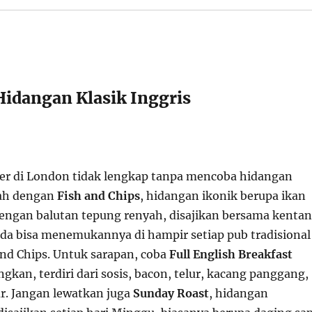
Hidangan Klasik Inggris
ner di London tidak lengkap tanpa mencoba hidangan
lah dengan
Fish and Chips
, hidangan ikonik berupa ikan
engan balutan tepung renyah, disajikan bersama kenta
nda bisa menemukannya di hampir setiap pub tradisional
and Chips. Untuk sarapan, coba
Full English Breakfast
kan, terdiri dari sosis, bacon, telur, kacang panggang,
r. Jangan lewatkan juga
Sunday Roast
, hidangan