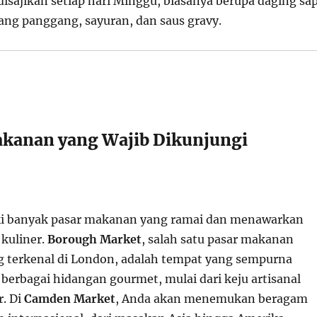
isajikan setiap hari Minggu, biasanya berupa daging sap
ang panggang, sayuran, dan saus gravy.
kanan yang Wajib Dikunjungi
i banyak pasar makanan yang ramai dan menawarkan
 kuliner.
Borough Market
, salah satu pasar makanan
ng terkenal di London, adalah tempat yang sempurna
berbagai hidangan gourmet, mulai dari keju artisanal
r. Di
Camden Market
, Anda akan menemukan beragam