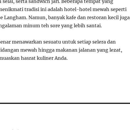
selai, serta sandwich jari. Beberapa tempat yang
menikmati tradisi ini adalah hotel-hotel mewah seperti
he Langham. Namun, banyak kafe dan restoran kecil juga
galaman minum teh sore yang lebih santai.
nar menawarkan sesuatu untuk setiap selera dan
hidangan mewah hingga makanan jalanan yang lezat,
emuaskan hasrat kuliner Anda.