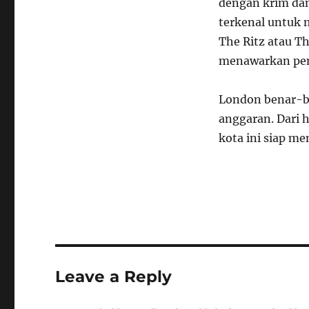
dengan krim dan 
terkenal untuk 
The Ritz atau T
menawarkan pen
London benar-be
anggaran. Dari 
kota ini siap m
Leave a Reply