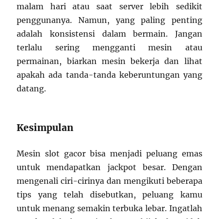
malam hari atau saat server lebih sedikit
penggunanya. Namun, yang paling penting
adalah konsistensi dalam bermain. Jangan
terlalu sering mengganti mesin atau
permainan, biarkan mesin bekerja dan lihat
apakah ada tanda-tanda keberuntungan yang
datang.
Kesimpulan
Mesin slot gacor bisa menjadi peluang emas
untuk mendapatkan jackpot besar. Dengan
mengenali ciri-cirinya dan mengikuti beberapa
tips yang telah disebutkan, peluang kamu
untuk menang semakin terbuka lebar. Ingatlah