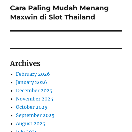
Cara Paling Mudah Menang
Next
post:
Maxwin di Slot Thailand
Archives
February 2026
January 2026
December 2025
November 2025
October 2025
September 2025
August 2025
July 2025