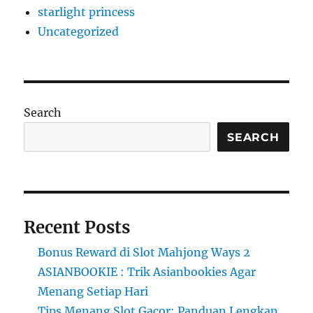
starlight princess
Uncategorized
Search
SEARCH
Recent Posts
Bonus Reward di Slot Mahjong Ways 2
ASIANBOOKIE : Trik Asianbookies Agar
Menang Setiap Hari
Tips Menang Slot Gacor: Panduan Lengkap