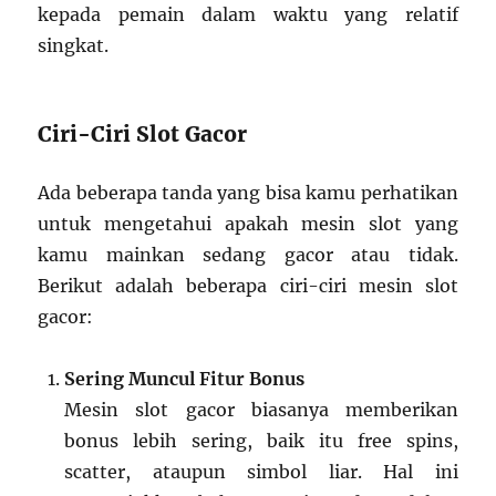
kepada pemain dalam waktu yang relatif
singkat.
Ciri-Ciri Slot Gacor
Ada beberapa tanda yang bisa kamu perhatikan
untuk mengetahui apakah mesin slot yang
kamu mainkan sedang gacor atau tidak.
Berikut adalah beberapa ciri-ciri mesin slot
gacor:
Sering Muncul Fitur Bonus
Mesin slot gacor biasanya memberikan
bonus lebih sering, baik itu free spins,
scatter, ataupun simbol liar. Hal ini