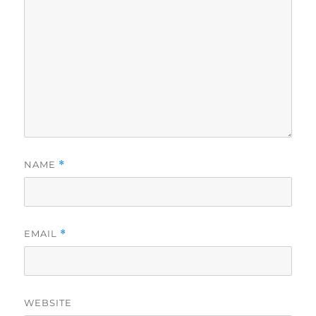
NAME
*
EMAIL
*
WEBSITE