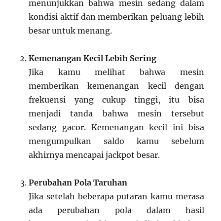
menunjukkan bahwa mesin sedang dalam
kondisi aktif dan memberikan peluang lebih
besar untuk menang.
Kemenangan Kecil Lebih Sering
Jika kamu melihat bahwa mesin
memberikan kemenangan kecil dengan
frekuensi yang cukup tinggi, itu bisa
menjadi tanda bahwa mesin tersebut
sedang gacor. Kemenangan kecil ini bisa
mengumpulkan saldo kamu sebelum
akhirnya mencapai jackpot besar.
Perubahan Pola Taruhan
Jika setelah beberapa putaran kamu merasa
ada perubahan pola dalam hasil