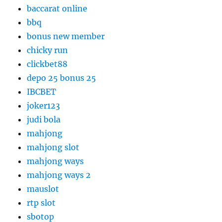
baccarat online
bbq
bonus new member
chicky run
clickbet88
depo 25 bonus 25
IBCBET
joker123
judi bola
mahjong
mahjong slot
mahjong ways
mahjong ways 2
mauslot
rtp slot
sbotop