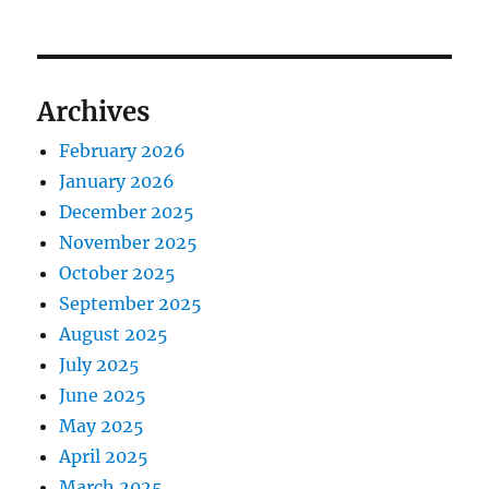
Archives
February 2026
January 2026
December 2025
November 2025
October 2025
September 2025
August 2025
July 2025
June 2025
May 2025
April 2025
March 2025