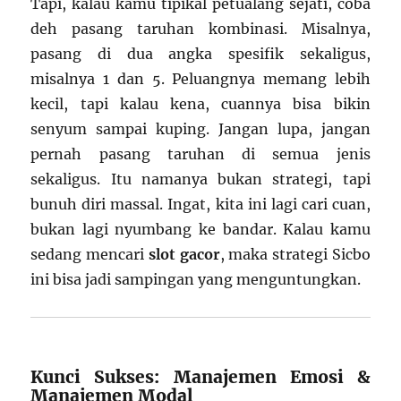
Tapi, kalau kamu tipikal petualang sejati, coba
deh pasang taruhan kombinasi. Misalnya,
pasang di dua angka spesifik sekaligus,
misalnya 1 dan 5. Peluangnya memang lebih
kecil, tapi kalau kena, cuannya bisa bikin
senyum sampai kuping. Jangan lupa, jangan
pernah pasang taruhan di semua jenis
sekaligus. Itu namanya bukan strategi, tapi
bunuh diri massal. Ingat, kita ini lagi cari cuan,
bukan lagi nyumbang ke bandar. Kalau kamu
sedang mencari
slot gacor
, maka strategi Sicbo
ini bisa jadi sampingan yang menguntungkan.
Kunci Sukses: Manajemen Emosi &
Manajemen Modal