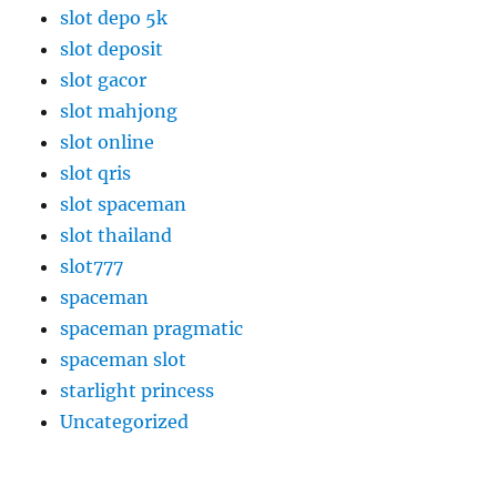
slot depo 5k
slot deposit
slot gacor
slot mahjong
slot online
slot qris
slot spaceman
slot thailand
slot777
spaceman
spaceman pragmatic
spaceman slot
starlight princess
Uncategorized