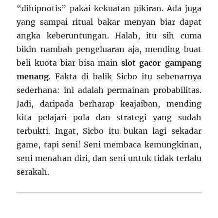
“dihipnotis” pakai kekuatan pikiran. Ada juga
yang sampai ritual bakar menyan biar dapat
angka keberuntungan. Halah, itu sih cuma
bikin nambah pengeluaran aja, mending buat
beli kuota biar bisa main
slot gacor gampang
menang
. Fakta di balik Sicbo itu sebenarnya
sederhana: ini adalah permainan probabilitas.
Jadi, daripada berharap keajaiban, mending
kita pelajari pola dan strategi yang sudah
terbukti. Ingat, Sicbo itu bukan lagi sekadar
game, tapi seni! Seni membaca kemungkinan,
seni menahan diri, dan seni untuk tidak terlalu
serakah.