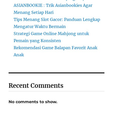
ASIANBOOKIE : Trik Asianbookies Agar
Menang Setiap Hari
Tips Menang Slot Gacor: Panduan Lengkap
Mengatur Waktu Bermain
Strategi Game Online Mahjong untuk
Pemain yang Konsisten
Rekomendasi Game Balapan Favorit Anak
Anak
Recent Comments
No comments to show.