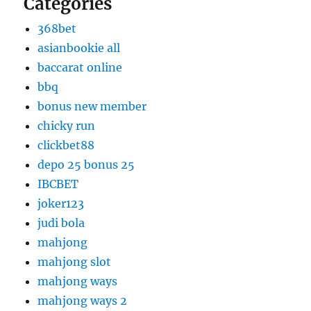
Categories
368bet
asianbookie all
baccarat online
bbq
bonus new member
chicky run
clickbet88
depo 25 bonus 25
IBCBET
joker123
judi bola
mahjong
mahjong slot
mahjong ways
mahjong ways 2