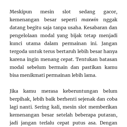
Meskipun mesin slot sedang gacor,
kemenangan besar seperti
maxwin
nggak
datang begitu saja tanpa usaha. Kesabaran dan
pengelolaan modal yang bijak tetap menjadi
kunci utama dalam permainan ini. Jangan
tergoda untuk terus bertaruh lebih besar hanya
karena ingin menang cepat. Tentukan batasan
modal sebelum bermain dan pastikan kamu
bisa menikmati permainan lebih lama.
Jika kamu merasa keberuntungan belum
berpihak, lebih baik berhenti sejenak dan coba
lagi nanti. Sering kali, mesin slot memberikan
kemenangan besar setelah beberapa putaran,
jadi jangan terlalu cepat putus asa. Dengan