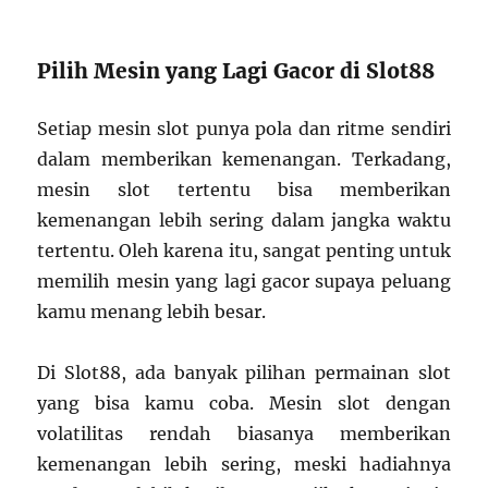
Pilih Mesin yang Lagi Gacor di Slot88
Setiap mesin slot punya pola dan ritme sendiri
dalam memberikan kemenangan. Terkadang,
mesin slot tertentu bisa memberikan
kemenangan lebih sering dalam jangka waktu
tertentu. Oleh karena itu, sangat penting untuk
memilih mesin yang lagi gacor supaya peluang
kamu menang lebih besar.
Di Slot88, ada banyak pilihan permainan slot
yang bisa kamu coba. Mesin slot dengan
volatilitas rendah biasanya memberikan
kemenangan lebih sering, meski hadiahnya