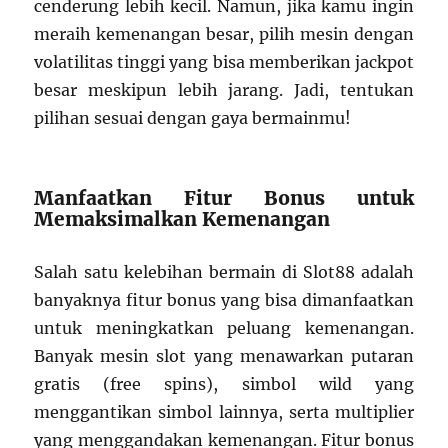
cenderung lebih kecil. Namun, jika kamu ingin
meraih kemenangan besar, pilih mesin dengan
volatilitas tinggi yang bisa memberikan jackpot
besar meskipun lebih jarang. Jadi, tentukan
pilihan sesuai dengan gaya bermainmu!
Manfaatkan Fitur Bonus untuk
Memaksimalkan Kemenangan
Salah satu kelebihan bermain di Slot88 adalah
banyaknya fitur bonus yang bisa dimanfaatkan
untuk meningkatkan peluang kemenangan.
Banyak mesin slot yang menawarkan putaran
gratis (free spins), simbol wild yang
menggantikan simbol lainnya, serta multiplier
yang menggandakan kemenangan. Fitur bonus