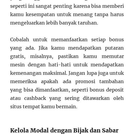
seperti ini sangat penting karena bisa memberi
kamu kesempatan untuk menang tanpa harus
mengeluarkan lebih banyak taruhan.
Cobalah untuk memanfaatkan setiap bonus
yang ada. Jika kamu mendapatkan putaran
gratis, misalnya, pastikan kamu memutar
mesin dengan hati-hati untuk mendapatkan
kemenangan maksimal. Jangan lupa juga untuk
memeriksa apakah ada promosi tambahan
yang bisa dimanfaatkan, seperti bonus deposit
atau cashback yang sering ditawarkan oleh
situs tempat kamu bermain.
Kelola Modal dengan Bijak dan Sabar