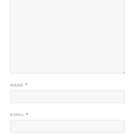
NAME
*
EMAIL
*