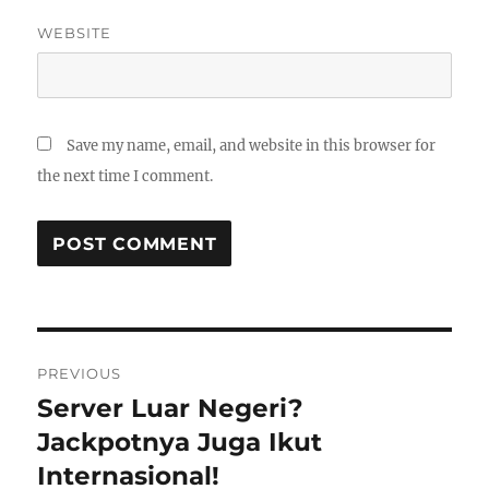
WEBSITE
Save my name, email, and website in this browser for
the next time I comment.
Post
PREVIOUS
navigation
Server Luar Negeri?
Previous
post:
Jackpotnya Juga Ikut
Internasional!