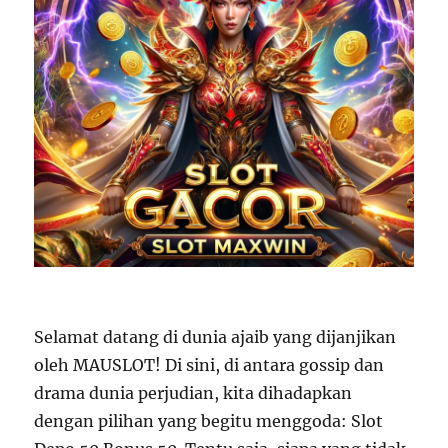
Selamat datang di dunia ajaib yang dijanjikan
oleh MAUSLOT! Di sini, di antara gossip dan
drama dunia perjudian, kita dihadapkan
dengan pilihan yang begitu menggoda: Slot