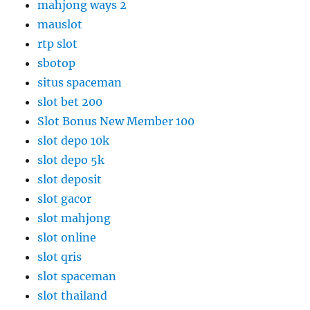
mahjong ways 2
mauslot
rtp slot
sbotop
situs spaceman
slot bet 200
Slot Bonus New Member 100
slot depo 10k
slot depo 5k
slot deposit
slot gacor
slot mahjong
slot online
slot qris
slot spaceman
slot thailand