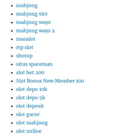
mahjong
mahjong slot
mahjong ways
mahjong ways 2
mauslot
rtp slot
sbotop
situs spaceman
slot bet 200
Slot Bonus New Member 100
slot depo 10k
slot depo 5k
slot deposit
slot gacor
slot mahjong
slot online