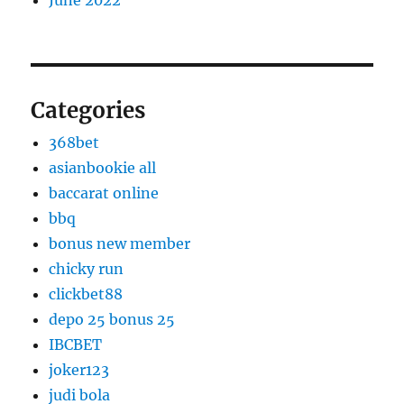
June 2022
Categories
368bet
asianbookie all
baccarat online
bbq
bonus new member
chicky run
clickbet88
depo 25 bonus 25
IBCBET
joker123
judi bola