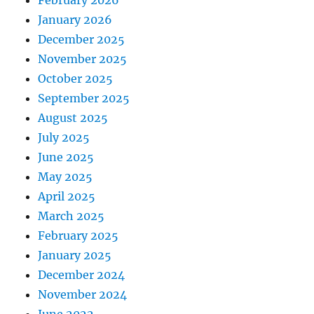
February 2026
January 2026
December 2025
November 2025
October 2025
September 2025
August 2025
July 2025
June 2025
May 2025
April 2025
March 2025
February 2025
January 2025
December 2024
November 2024