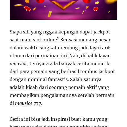
Siapa sih yang nggak kepingin dapat jackpot
saat main slot online? Sensasi menang besar
dalam waktu singkat memang jadi daya tarik
utama dari permainan ini. Nah, di balik layar
mauslot
, ternyata ada banyak cerita menarik
dari para pemain yang berhasil tembus jackpot
dengan nominal fantastis. Salah satunya
adalah kisah dari seorang pemain aktif yang
membagikan pengalamannya setelah bermain
di
mauslot 777
.
Cerita ini bisa jadi inspirasi buat kamu yang