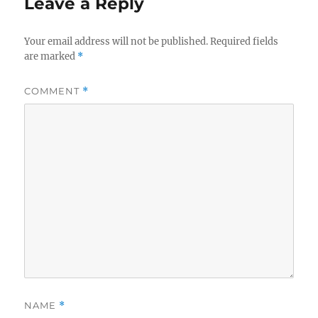
Leave a Reply
Your email address will not be published.
Required fields
are marked
*
COMMENT
*
NAME
*