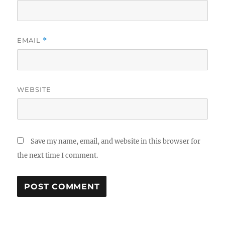
EMAIL
*
WEBSITE
Save my name, email, and website in this browser for
the next time I comment.