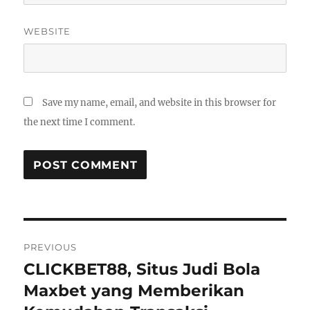
WEBSITE
Save my name, email, and website in this browser for
the next time I comment.
Post
PREVIOUS
navigation
CLICKBET88, Situs Judi Bola
Previous
post:
Maxbet yang Memberikan