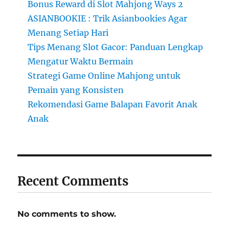
Bonus Reward di Slot Mahjong Ways 2
ASIANBOOKIE : Trik Asianbookies Agar
Menang Setiap Hari
Tips Menang Slot Gacor: Panduan Lengkap
Mengatur Waktu Bermain
Strategi Game Online Mahjong untuk
Pemain yang Konsisten
Rekomendasi Game Balapan Favorit Anak
Anak
Recent Comments
No comments to show.