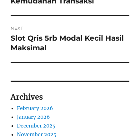
Kemudahan Transaksi
NEXT
Slot Qris 5rb Modal Kecil Hasil
Next
post:
Maksimal
Archives
February 2026
January 2026
December 2025
November 2025