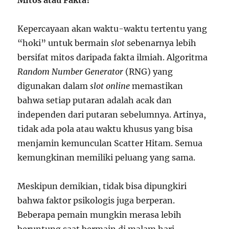
Mitos atau Fakta?
Kepercayaan akan waktu-waktu tertentu yang
“hoki” untuk bermain
slot
sebenarnya lebih
bersifat mitos daripada fakta ilmiah. Algoritma
Random Number Generator
(RNG) yang
digunakan dalam
slot online
memastikan
bahwa setiap putaran adalah acak dan
independen dari putaran sebelumnya. Artinya,
tidak ada pola atau waktu khusus yang bisa
menjamin kemunculan Scatter Hitam. Semua
kemungkinan memiliki peluang yang sama.
Meskipun demikian, tidak bisa dipungkiri
bahwa faktor psikologis juga berperan.
Beberapa pemain mungkin merasa lebih