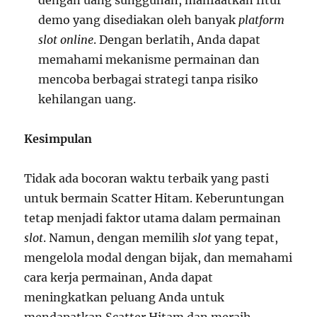
dengan uang sungguhan, manfaatkan fitur
demo yang disediakan oleh banyak
platform
slot online
. Dengan berlatih, Anda dapat
memahami mekanisme permainan dan
mencoba berbagai strategi tanpa risiko
kehilangan uang.
Kesimpulan
Tidak ada bocoran waktu terbaik yang pasti
untuk bermain Scatter Hitam. Keberuntungan
tetap menjadi faktor utama dalam permainan
slot
. Namun, dengan memilih
slot
yang tepat,
mengelola modal dengan bijak, dan memahami
cara kerja permainan, Anda dapat
meningkatkan peluang Anda untuk