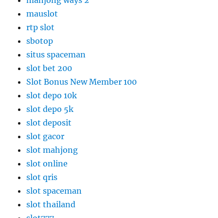
mahjong ways 2
mauslot
rtp slot
sbotop
situs spaceman
slot bet 200
Slot Bonus New Member 100
slot depo 10k
slot depo 5k
slot deposit
slot gacor
slot mahjong
slot online
slot qris
slot spaceman
slot thailand