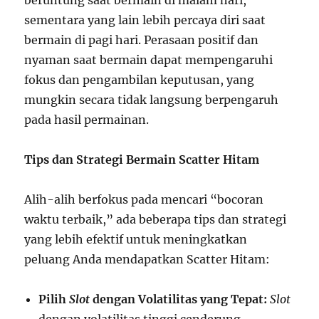
beruntung saat bermain di malam hari,
sementara yang lain lebih percaya diri saat
bermain di pagi hari. Perasaan positif dan
nyaman saat bermain dapat mempengaruhi
fokus dan pengambilan keputusan, yang
mungkin secara tidak langsung berpengaruh
pada hasil permainan.
Tips dan Strategi Bermain Scatter Hitam
Alih-alih berfokus pada mencari “bocoran
waktu terbaik,” ada beberapa tips dan strategi
yang lebih efektif untuk meningkatkan
peluang Anda mendapatkan Scatter Hitam:
Pilih
Slot
dengan Volatilitas yang Tepat:
Slot