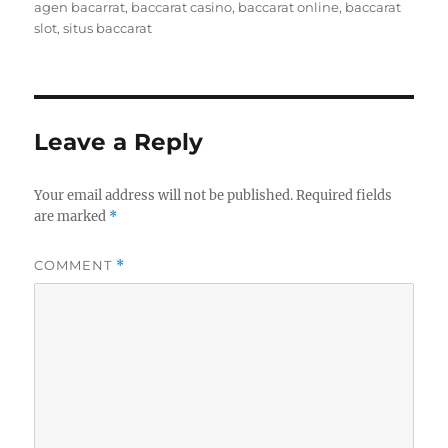
on
agen bacarrat
,
baccarat casino
,
baccarat online
,
baccarat
slot
,
situs baccarat
Leave a Reply
Your email address will not be published.
Required fields
are marked
*
COMMENT
*