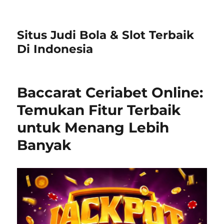
Situs Judi Bola & Slot Terbaik
Di Indonesia
Baccarat Ceriabet Online:
Temukan Fitur Terbaik
untuk Menang Lebih
Banyak