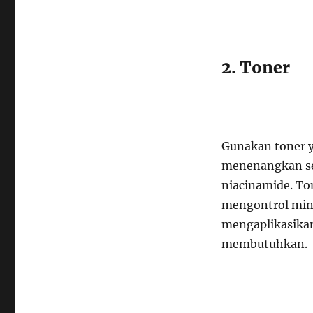
2. Toner
Gunakan toner 
menenangkan sep
niacinamide. T
mengontrol min
mengaplikasikan
membutuhkan.