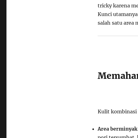
Masalah
tricky karena m
Berbeda
Kunci utamanya
di
Wajahmu
salah satu area 
Memaham
Kulit kombinasi
Area berminyak
pori tersumbat, 