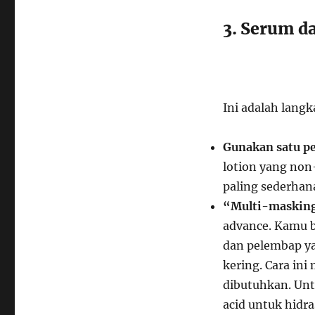
3. Serum d
Ini adalah langk
Gunakan satu p
lotion yang non
paling sederhan
“Multi-masking
advance. Kamu b
dan pelembap yan
kering. Cara in
dibutuhkan. Unt
acid untuk hidr