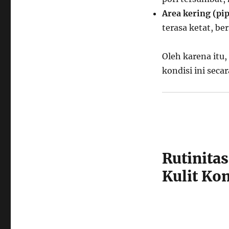
Area kering (pip
terasa ketat, be
Oleh karena itu,
kondisi ini seca
Rutinita
Kulit Ko