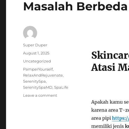
Masalah Berbeda
Author
Super Duper
Skincar
Posted
August 1, 2025
on
Categories
Uncategorized
Atasi M
Tags
PamperYourself
,
RelaxAndRejuvenate
,
SerenitySpa
,
SerenitySpaMD
,
SpaLife
on
Leave a comment
Skincare
Apakah kamu ser
untuk
karena area T-z
Kulit
area pipi
https:
Kombinasi:
Atasi
memiliki jenis
k