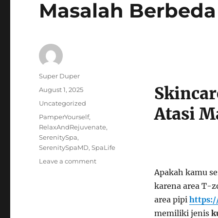
Masalah Berbeda
Author
Super Duper
Skincar
Posted
August 1, 2025
on
Categories
Uncategorized
Atasi M
Tags
PamperYourself
,
RelaxAndRejuvenate
,
SerenitySpa
,
SerenitySpaMD
,
SpaLife
on
Leave a comment
Skincare
Apakah kamu ser
untuk
karena area T-z
Kulit
area pipi
https:
Kombinasi:
Atasi
memiliki jenis
k