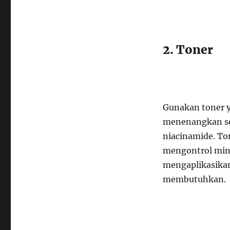
2. Toner
Gunakan toner 
menenangkan sep
niacinamide. T
mengontrol min
mengaplikasikan
membutuhkan.