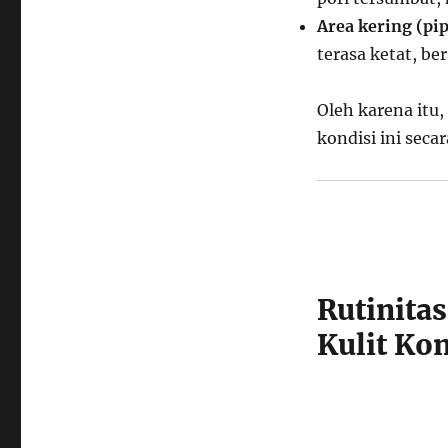
Area kering (pip
terasa ketat, be
Oleh karena itu,
kondisi ini seca
Rutinita
Kulit Ko