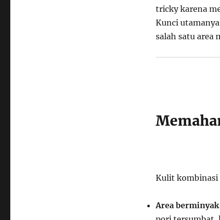
Masalah
tricky karena m
Berbeda
Kunci utamanya
di
Wajahmu
salah satu area 
Memaham
Kulit kombinasi
Area berminyak
pori tersumbat, 