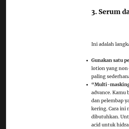
3. Serum d
Ini adalah langk
Gunakan satu p
lotion yang non
paling sederhan
“Multi-masking
advance. Kamu b
dan pelembap yan
kering. Cara in
dibutuhkan. Unt
acid untuk hidr