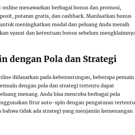
ot online menawarkan berbagai bonus dan promosi,
eposit, putaran gratis, dan cashback. Manfaatkan bonus
i untuk meningkatkan modal dan peluang Anda meraih
ikan syarat dan ketentuan bonus sebelum mengklaimnya
in dengan Pola dan Strategi
nline didasarkan pada keberuntungan, beberapa pemain
ermain dengan pola dan strategi tertentu dapat
eluang menang. Anda bisa mencoba berbagai pola
nggunakan fitur auto-spin dengan pengaturan tertentu
h bahwa tidak ada strategi yang menjamin kemenangan