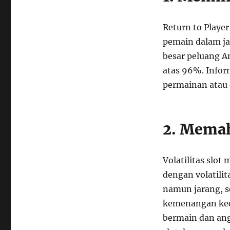
Menang
Maxwin
di
Return to Playe
Slot
pemain dalam ja
Thailand
besar peluang A
atas 96%. Infor
permainan atau d
2. Memah
Volatilitas slo
dengan volatili
namun jarang, s
kemenangan keci
bermain dan ang