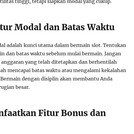
tilitas tinggi, tetapi siapkan modal yang cukup.
tur Modal dan Batas Waktu
l adalah kunci utama dalam bermain slot. Tentukan
n dan batas waktu sebelum mulai bermain. Jangan
 anggaran yang telah ditetapkan dan berhentilah
dah mencapai batas waktu atau mengalami kekalahan
. Bermain dengan disiplin akan membantu Anda
ugian besar.
faatkan Fitur Bonus dan