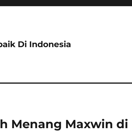
rbaik Di Indonesia
ah Menang Maxwin di