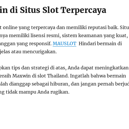
n di Situs Slot Terpercaya
lot online yang terpercaya dan memiliki reputasi baik. Sit
anya memiliki lisensi resmi, sistem keamanan yang kuat,
anggan yang responsif.
MAUSLOT
Hindari bermain di
 jelas atau mencurigakan.
an tips dan strategi di atas, Anda dapat meningkatkan
raih Maxwin di slot Thailand. Ingatlah bahwa bermain
slah dianggap sebagai hiburan, dan jangan pernah berjud
ng tidak mampu Anda rugikan.