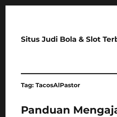
Situs Judi Bola & Slot Te
Tag:
TacosAlPastor
Panduan Mengaj