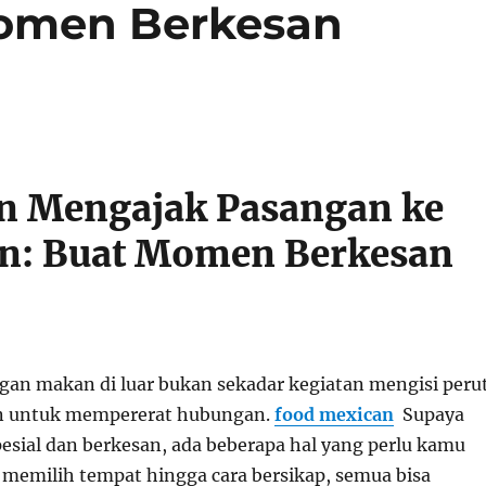
Momen Berkesan
n Mengajak Pasangan ke
an: Buat Momen Berkesan
an makan di luar bukan sekadar kegiatan mengisi perut
n untuk mempererat hubungan.
food mexican
Supaya
pesial dan berkesan, ada beberapa hal yang perlu kamu
i memilih tempat hingga cara bersikap, semua bisa