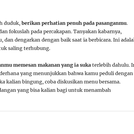
ah duduk,
berikan perhatian penuh pada pasanganmu
.
dan fokuslah pada percakapan. Tanyakan kabarnya,
, dan dengarkan dengan baik saat ia berbicara. Ini adal
tuk saling terhubung.
anmu memesan makanan yang ia suka
terlebih dahulu. I
sederhana yang menunjukkan bahwa kamu peduli dengan
ika kalian bingung, coba diskusikan menu bersama.
dangan yang bisa kalian bagi untuk menambah