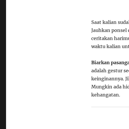
Saat kalian sud
Jauhkan ponsel 
ceritakan harimu
waktu kalian un
Biarkan pasang
adalah gestur 
keinginannya. J
Mungkin ada hi
kehangatan.