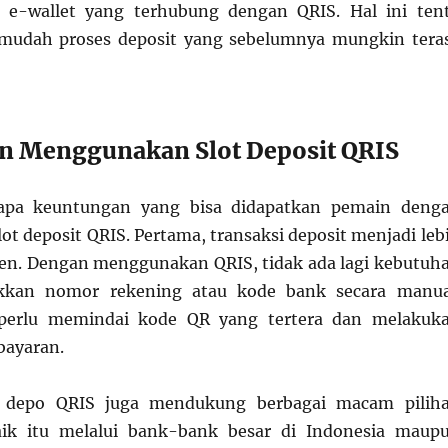
 e-wallet yang terhubung dengan QRIS. Hal ini ten
udah proses deposit yang sebelumnya mungkin tera
n Menggunakan Slot Deposit QRIS
rapa keuntungan yang bisa didapatkan pemain deng
t deposit QRIS. Pertama, transaksi deposit menjadi leb
sien. Dengan menggunakan QRIS, tidak ada lagi kebutuh
kan nomor rekening atau kode bank secara manua
perlu memindai kode QR yang tertera dan melakuk
bayaran.
ot depo QRIS juga mendukung berbagai macam pilih
ik itu melalui bank-bank besar di Indonesia maup