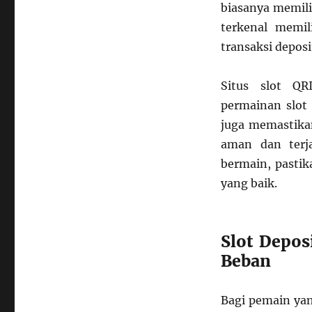
biasanya memilik
terkenal memi
transaksi deposi
Situs slot QR
permainan slot 
juga memastika
aman dan terj
bermain, pastika
yang baik.
Slot Depos
Beban
Bagi pemain ya