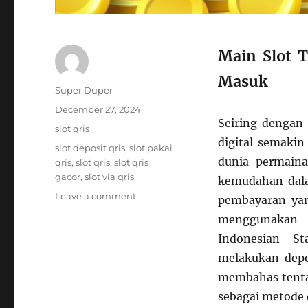
Main Slot T
Masuk
Author
Super Duper
Posted
December 27, 2024
Seiring dengan
on
Categories
slot qris
digital semaki
Tags
slot deposit qris
,
slot pakai
dunia permaina
qris
,
slot qris
,
slot qris
gacor
,
slot via qris
kemudahan dala
on
Leave a comment
pembayaran yan
Main
menggunakan 
Slot
Indonesian S
Tanpa
Ribet,
melakukan depos
Deposit
membahas tenta
QRIS
sebagai metode 
Saldo