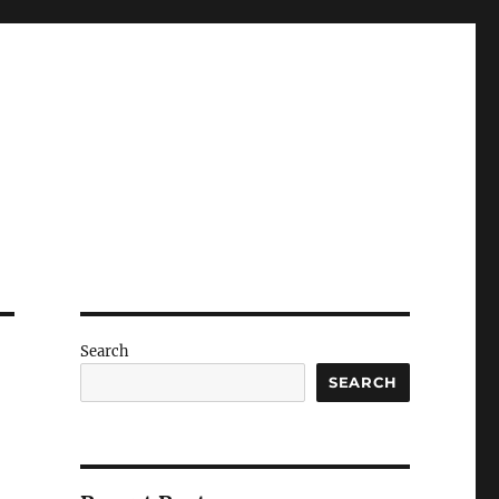
Search
SEARCH