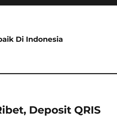
rbaik Di Indonesia
ibet, Deposit QRIS