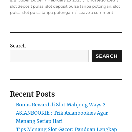
Super Duper
February 25, 2025
Uncategorized
on
slot deposit pulsa
,
slot deposit pulsa tanpa potongan
,
slot
on
pulsa
,
slot pulsa tanpa potongan
Leave a comment
Main
Slot
Pulsa
24
Jam:
Search
Kapan
Saja,
SEARCH
Di
Mana
Saja!
Recent Posts
Bonus Reward di Slot Mahjong Ways 2
ASIANBOOKIE : Trik Asianbookies Agar
Menang Setiap Hari
Tips Menang Slot Gacor: Panduan Lengkap