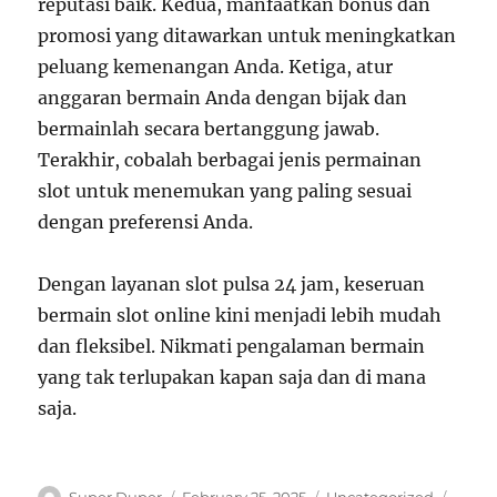
reputasi baik. Kedua, manfaatkan bonus dan
promosi yang ditawarkan untuk meningkatkan
peluang kemenangan Anda. Ketiga, atur
anggaran bermain Anda dengan bijak dan
bermainlah secara bertanggung jawab.
Terakhir, cobalah berbagai jenis permainan
slot untuk menemukan yang paling sesuai
dengan preferensi Anda.
Dengan layanan slot pulsa 24 jam, keseruan
bermain slot online kini menjadi lebih mudah
dan fleksibel. Nikmati pengalaman bermain
yang tak terlupakan kapan saja dan di mana
saja.
Author
Posted
Categories
Tags