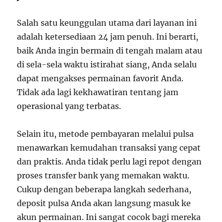
Salah satu keunggulan utama dari layanan ini
adalah ketersediaan 24 jam penuh. Ini berarti,
baik Anda ingin bermain di tengah malam atau
di sela-sela waktu istirahat siang, Anda selalu
dapat mengakses permainan favorit Anda.
Tidak ada lagi kekhawatiran tentang jam
operasional yang terbatas.
Selain itu, metode pembayaran melalui pulsa
menawarkan kemudahan transaksi yang cepat
dan praktis. Anda tidak perlu lagi repot dengan
proses transfer bank yang memakan waktu.
Cukup dengan beberapa langkah sederhana,
deposit pulsa Anda akan langsung masuk ke
akun permainan. Ini sangat cocok bagi mereka