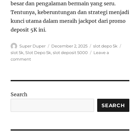
besar dan pengalaman bermain yang seru.
Tentunya, keberuntungan dan strategi menjadi
kunci utama dalam meraih jackpot dari promo
deposit 5K ini.
Author
Posted
Categories
Tags
Super Duper
December 2, 2025
slot depo 5k
on
slot 5k
,
Slot Depo 5k
,
slot deposit 5000
Leave a
on
comment
Main
Slot
Deposit
5K,
Dapatkan
Search
Jackpot
Melimpah
SEARCH