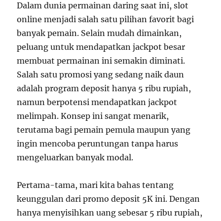
Dalam dunia permainan daring saat ini, slot
online menjadi salah satu pilihan favorit bagi
banyak pemain. Selain mudah dimainkan,
peluang untuk mendapatkan jackpot besar
membuat permainan ini semakin diminati.
Salah satu promosi yang sedang naik daun
adalah program deposit hanya 5 ribu rupiah,
namun berpotensi mendapatkan jackpot
melimpah. Konsep ini sangat menarik,
terutama bagi pemain pemula maupun yang
ingin mencoba peruntungan tanpa harus
mengeluarkan banyak modal.
Pertama-tama, mari kita bahas tentang
keunggulan dari promo deposit 5K ini. Dengan
hanya menyisihkan uang sebesar 5 ribu rupiah,