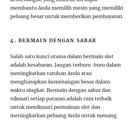
membantu Anda memilih mesin yang memiliki
peluang besar untuk memberikan pembayaran.
4.
BERMAIN DENGAN SABAR
Salah satu kunci utama dalam bermain slot
adalah kesabaran. Jangan terburu-buru dalam
meningkatkan taruhan Anda atau
mengharapkan kemenangan besar dalam
waktu singkat. Bermain dengan sabar dan
nikmati setiap putaran adalah cara terbaik
untuk menikmati permainan slot dan
meningkatkan peluang Anda untuk menang.