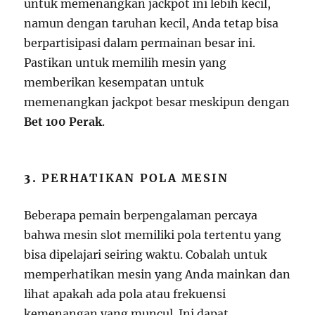
untuk memenangkan jackpot ini lebih kecil,
namun dengan taruhan kecil, Anda tetap bisa
berpartisipasi dalam permainan besar ini.
Pastikan untuk memilih mesin yang
memberikan kesempatan untuk
memenangkan jackpot besar meskipun dengan
Bet 100 Perak
.
3.
PERHATIKAN POLA MESIN
Beberapa pemain berpengalaman percaya
bahwa mesin slot memiliki pola tertentu yang
bisa dipelajari seiring waktu. Cobalah untuk
memperhatikan mesin yang Anda mainkan dan
lihat apakah ada pola atau frekuensi
kemenangan yang muncul. Ini dapat