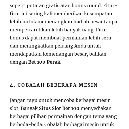
seperti putaran gratis atau bonus round. Fitur-
fitur ini sering kali memberikan kesempatan
lebih untuk memenangkan hadiah besar tanpa
mempertaruhkan lebih banyak uang. Fitur
bonus dapat membuat permainan lebih seru
dan meningkatkan peluang Anda untuk
mendapatkan kemenangan besar, bahkan
dengan
Bet 100 Perak
.
4.
COBALAH BEBERAPA MESIN
Jangan ragu untuk mencoba berbagai mesin
slot. Banyak
Situs Slot Bet 100
menyediakan
berbagai pilihan permainan dengan tema yang
berbeda-beda. Cobalah berbagai mesin untuk