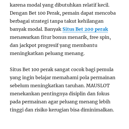
karena modal yang dibutuhkan relatif kecil.
Dengan Bet 100 Perak, pemain dapat mencoba
berbagai strategi tanpa takut kehilangan
banyak modal. Banyak
Situs Bet 200 perak
menawarkan fitur bonus menarik, free spin,
dan jackpot progresif yang membantu
meningkatkan peluang menang.
Situs Bet 100 perak sangat cocok bagi pemula
yang ingin belajar memahami pola permainan
sebelum meningkatkan taruhan. MAUSLOT
menekankan pentingnya disiplin dan fokus
pada permainan agar peluang menang lebih
tinggi dan risiko kerugian bisa diminimalkan.