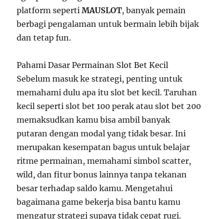
platform seperti
MAUSLOT
, banyak pemain
berbagi pengalaman untuk bermain lebih bijak
dan tetap fun.
Pahami Dasar Permainan Slot Bet Kecil
Sebelum masuk ke strategi, penting untuk
memahami dulu apa itu slot bet kecil. Taruhan
kecil seperti slot bet 100 perak atau slot bet 200
memaksudkan kamu bisa ambil banyak
putaran dengan modal yang tidak besar. Ini
merupakan kesempatan bagus untuk belajar
ritme permainan, memahami simbol scatter,
wild, dan fitur bonus lainnya tanpa tekanan
besar terhadap saldo kamu. Mengetahui
bagaimana game bekerja bisa bantu kamu
mengatur strategi supaya tidak cepat rugi.