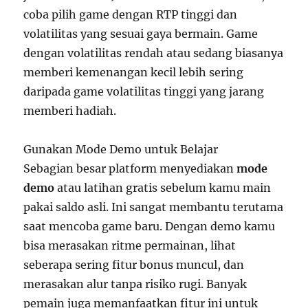
coba pilih game dengan RTP tinggi dan
volatilitas yang sesuai gaya bermain. Game
dengan volatilitas rendah atau sedang biasanya
memberi kemenangan kecil lebih sering
daripada game volatilitas tinggi yang jarang
memberi hadiah.
Gunakan Mode Demo untuk Belajar
Sebagian besar platform menyediakan
mode
demo
atau latihan gratis sebelum kamu main
pakai saldo asli. Ini sangat membantu terutama
saat mencoba game baru. Dengan demo kamu
bisa merasakan ritme permainan, lihat
seberapa sering fitur bonus muncul, dan
merasakan alur tanpa risiko rugi. Banyak
pemain juga memanfaatkan fitur ini untuk