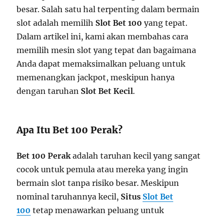
besar. Salah satu hal terpenting dalam bermain
slot adalah memilih
Slot Bet 100
yang tepat.
Dalam artikel ini, kami akan membahas cara
memilih mesin slot yang tepat dan bagaimana
Anda dapat memaksimalkan peluang untuk
memenangkan jackpot, meskipun hanya
dengan taruhan
Slot Bet Kecil
.
Apa Itu Bet 100 Perak?
Bet 100 Perak
adalah taruhan kecil yang sangat
cocok untuk pemula atau mereka yang ingin
bermain slot tanpa risiko besar. Meskipun
nominal taruhannya kecil,
Situs
Slot Bet
100
tetap menawarkan peluang untuk