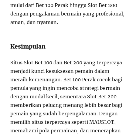
mulai dari Bet 100 Perak hingga Slot Bet 200
dengan pengalaman bermain yang profesional,
aman, dan nyaman.
Kesimpulan
Situs Slot Bet 100 dan Bet 200 yang terpercaya
menjadi kunci kesuksesan pemain dalam
meraih kemenangan. Bet 100 Perak cocok bagi
pemula yang ingin mencoba strategi bermain
dengan modal kecil, sementara Slot Bet 200
memberikan peluang menang lebih besar bagi
pemain yang sudah berpengalaman. Dengan
memilih situs terpercaya seperti MAUSLOT,
memahami pola permainan, dan menerapkan