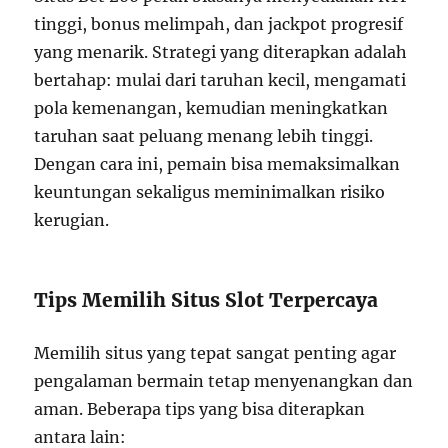
tinggi, bonus melimpah, dan jackpot progresif
yang menarik. Strategi yang diterapkan adalah
bertahap: mulai dari taruhan kecil, mengamati
pola kemenangan, kemudian meningkatkan
taruhan saat peluang menang lebih tinggi.
Dengan cara ini, pemain bisa memaksimalkan
keuntungan sekaligus meminimalkan risiko
kerugian.
Tips Memilih Situs Slot Terpercaya
Memilih situs yang tepat sangat penting agar
pengalaman bermain tetap menyenangkan dan
aman. Beberapa tips yang bisa diterapkan
antara lain: