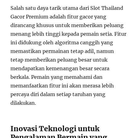
Salah satu daya tarik utama dari Slot Thailand
Gacor Premium adalah fitur gacor yang
dirancang khusus untuk memberikan peluang
menang lebih tinggi kepada pemain setia. Fitur
ini didukung oleh algoritma canggih yang
memastikan permainan tetap adil, namun
tetap memberikan peluang besar untuk
mendapatkan kemenangan besar secara
berkala. Pemain yang memahami dan
memanfaatkan fitur ini akan merasa lebih
percaya diri dalam setiap taruhan yang
dilakukan.
Inovasi Teknologi untuk
Pengalaman Bermain yang