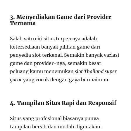
3. Menyediakan Game dari Provider
Ternama
Salah satu ciri situs terpercaya adalah
ketersediaan banyak pilihan game dari
penyedia slot terkenal. Semakin banyak variasi
game dan provider-nya, semakin besar
peluang kamu menemukan
slot Thailand super
gacor
yang cocok dengan gaya bermainmu.
4. Tampilan Situs Rapi dan Responsif
Situs yang profesional biasanya punya
tampilan bersih dan mudah digunakan.