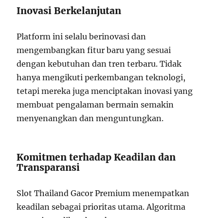
Inovasi Berkelanjutan
Platform ini selalu berinovasi dan
mengembangkan fitur baru yang sesuai
dengan kebutuhan dan tren terbaru. Tidak
hanya mengikuti perkembangan teknologi,
tetapi mereka juga menciptakan inovasi yang
membuat pengalaman bermain semakin
menyenangkan dan menguntungkan.
Komitmen terhadap Keadilan dan
Transparansi
Slot Thailand Gacor Premium menempatkan
keadilan sebagai prioritas utama. Algoritma