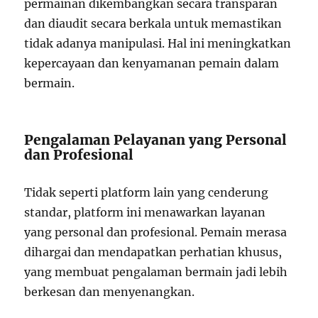
permainan dikembangkan secara transparan
dan diaudit secara berkala untuk memastikan
tidak adanya manipulasi. Hal ini meningkatkan
kepercayaan dan kenyamanan pemain dalam
bermain.
Pengalaman Pelayanan yang Personal
dan Profesional
Tidak seperti platform lain yang cenderung
standar, platform ini menawarkan layanan
yang personal dan profesional. Pemain merasa
dihargai dan mendapatkan perhatian khusus,
yang membuat pengalaman bermain jadi lebih
berkesan dan menyenangkan.