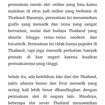
permainan mesin slot online yang bisa kamu
mainkan di situs judi online yang berbasis di
Thailand. Biasanya, permainan ini menawarkan
grafis yang menarik dan tema yang sangat
bervariasi, mulai dari budaya Thailand yang
eksotis hingga tema-tema modern dan
futuristik. Permainan ini tidak hanya populer di
Thailand, tapi juga menarik perhatian banyak
pemain di luar negeri karena kualitas
permainannya yang tinggi.
Selain itu, ada kelebihan lain dari
slot Thailand
,
yaitu adanya bonus dan fitur menarik yang
sering kali lebih besar dibandingkan dengan
permainan slot di negara lain. Misalnya,
beberapa
slot server Thailand
menawarkan