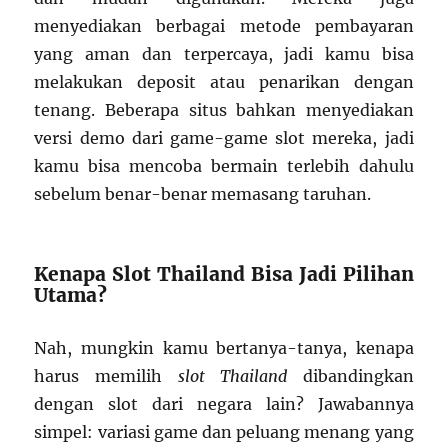
menyediakan berbagai metode pembayaran
yang aman dan terpercaya, jadi kamu bisa
melakukan deposit atau penarikan dengan
tenang. Beberapa situs bahkan menyediakan
versi demo dari game-game slot mereka, jadi
kamu bisa mencoba bermain terlebih dahulu
sebelum benar-benar memasang taruhan.
Kenapa Slot Thailand Bisa Jadi Pilihan
Utama?
Nah, mungkin kamu bertanya-tanya, kenapa
harus memilih
slot Thailand
dibandingkan
dengan slot dari negara lain? Jawabannya
simpel: variasi game dan peluang menang yang