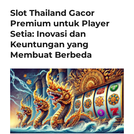
Dunia
Slot
Slot Thailand Gacor
Thailand:
Semua
Premium untuk Player
yang
Setia: Inovasi dan
Perlu
Kamu
Keuntungan yang
Tahu
Membuat Berbeda