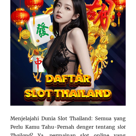
Menjelajahi Dunia Slot Thailand: Semua yang
Perlu Kamu Tahu-Pernah denger tentang
slot
Thailand
? Ya, permainan slot online yang