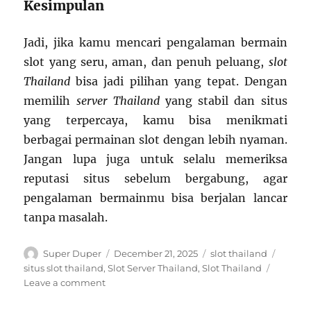
Kesimpulan
Jadi, jika kamu mencari pengalaman bermain
slot yang seru, aman, dan penuh peluang,
slot
Thailand
bisa jadi pilihan yang tepat. Dengan
memilih
server Thailand
yang stabil dan situs
yang terpercaya, kamu bisa menikmati
berbagai permainan slot dengan lebih nyaman.
Jangan lupa juga untuk selalu memeriksa
reputasi situs sebelum bergabung, agar
pengalaman bermainmu bisa berjalan lancar
tanpa masalah.
Author
Posted
Categories
Tags
Super Duper
December 21, 2025
slot thailand
on
situs slot thailand
,
Slot Server Thailand
,
Slot Thailand
on
Leave a comment
Menjelajahi