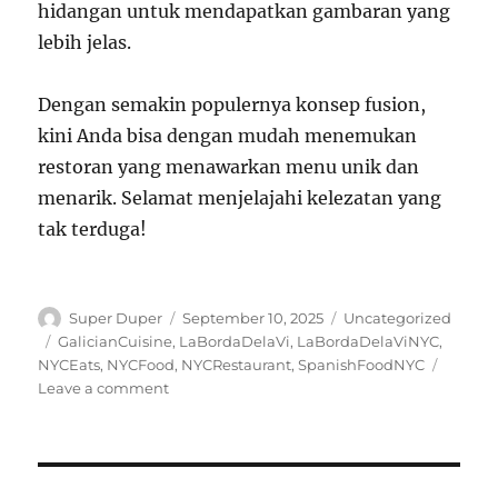
hidangan untuk mendapatkan gambaran yang
lebih jelas.
Dengan semakin populernya konsep fusion,
kini Anda bisa dengan mudah menemukan
restoran yang menawarkan menu unik dan
menarik. Selamat menjelajahi kelezatan yang
tak terduga!
Author
Posted
Categories
Super Duper
September 10, 2025
Uncategorized
on
Tags
GalicianCuisine
,
LaBordaDelaVi
,
LaBordaDelaViNYC
,
NYCEats
,
NYCFood
,
NYCRestaurant
,
SpanishFoodNYC
on
Leave a comment
Mencicipi
Keunikan
Fusion:
Restoran