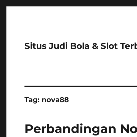
Situs Judi Bola & Slot Te
Tag:
nova88
Perbandingan N