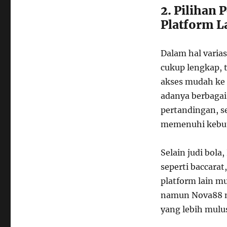
2. Pilihan 
Platform L
Dalam hal varia
cukup lengkap, t
akses mudah ke 
adanya berbagai
pertandingan, s
memenuhi kebutu
Selain judi bol
seperti baccarat
platform lain m
namun Nova88 me
yang lebih mulu