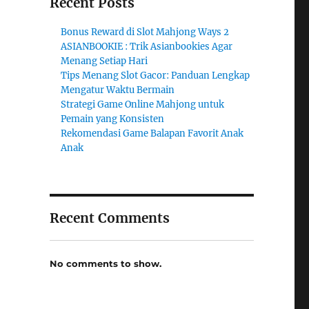
Recent Posts
Bonus Reward di Slot Mahjong Ways 2
ASIANBOOKIE : Trik Asianbookies Agar
Menang Setiap Hari
Tips Menang Slot Gacor: Panduan Lengkap
Mengatur Waktu Bermain
Strategi Game Online Mahjong untuk
Pemain yang Konsisten
Rekomendasi Game Balapan Favorit Anak
Anak
Recent Comments
No comments to show.