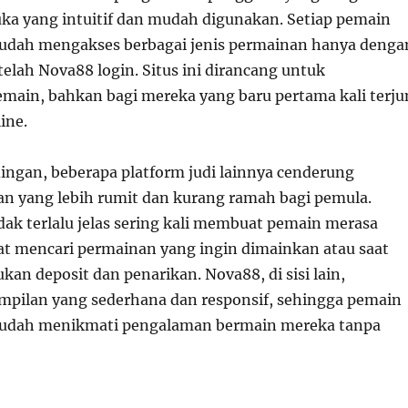
a yang intuitif dan mudah digunakan. Setiap pemain
udah mengakses berbagai jenis permainan hanya denga
telah Nova88 login. Situs ini dirancang untuk
ain, bahkan bagi mereka yang baru pertama kali terju
ine.
ingan, beberapa platform judi lainnya cenderung
an yang lebih rumit dan kurang ramah bagi pemula.
dak terlalu jelas sering kali membuat pemain merasa
t mencari permainan yang ingin dimainkan atau saat
an deposit dan penarikan. Nova88, di sisi lain,
pilan yang sederhana dan responsif, sehingga pemain
udah menikmati pengalaman bermain mereka tanpa