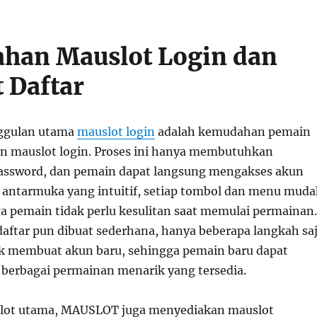
han Mauslot Login dan
 Daftar
nggulan utama
mauslot login
adalah kemudahan pemain
n mauslot login. Proses ini hanya membutuhkan
assword, dan pemain dapat langsung mengakses akun
antarmuka yang intuitif, setiap tombol dan menu mud
ga pemain tidak perlu kesulitan saat memulai permainan.
daftar pun dibuat sederhana, hanya beberapa langkah sa
k membuat akun baru, sehingga pemain baru dapat
berbagai permainan menarik yang tersedia.
uslot utama, MAUSLOT juga menyediakan mauslot