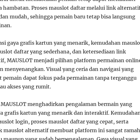
hambatan. Proses mauslot daftar melalui link alternati
 dan mudah, sehingga pemain baru tetap bisa langsung
nan.
si gaya grafis kartun yang menarik, kemudahan mauslo
uslot daftar yang sederhana, dan ketersediaan link
tif, MAUSLOT menjadi pilihan platform permainan onlin
 menyenangkan. Visual yang ceria dan navigasi yang
t pemain dapat fokus pada permainan tanpa terganggu
au akses yang rumit.
, MAUSLOT menghadirkan pengalaman bermain yang
a grafis kartun yang menarik dan interaktif. Kemudaha
uslot login, proses mauslot daftar yang cepat, serta
nk mauslot alternatif membuat platform ini sangat rama
u maupun yang sudah berpengalaman. Gaya visual yang