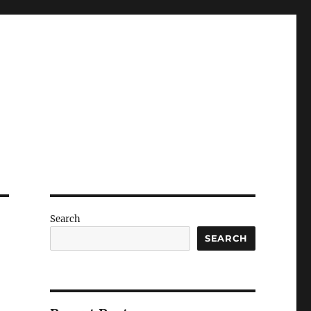
Search
SEARCH