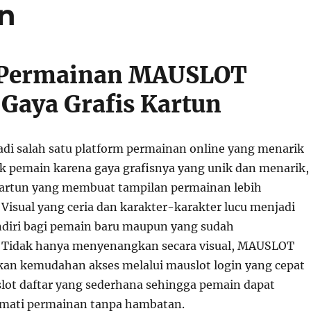
un
 Permainan MAUSLOT
Gaya Grafis Kartun
i salah satu platform permainan online yang menarik
k pemain karena gaya grafisnya yang unik dan menarik,
kartun yang membuat tampilan permainan lebih
isual yang ceria dan karakter-karakter lucu menjadi
endiri bagi pemain baru maupun yang sudah
 Tidak hanya menyenangkan secara visual, MAUSLOT
an kemudahan akses melalui mauslot login yang cepat
lot daftar yang sederhana sehingga pemain dapat
mati permainan tanpa hambatan.