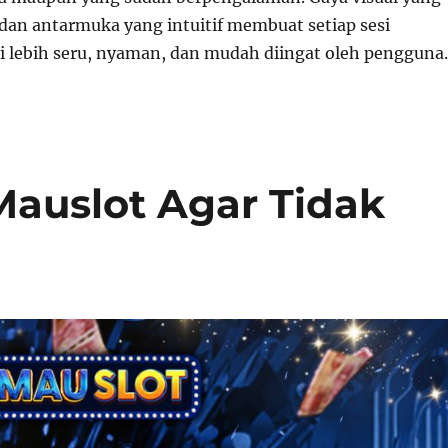
n antarmuka yang intuitif membuat setiap sesi
 lebih seru, nyaman, dan mudah diingat oleh pengguna.
auslot Agar Tidak