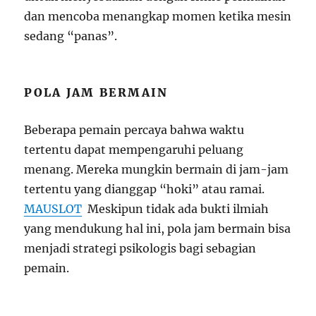
dan mencoba menangkap momen ketika mesin
sedang “panas”.
POLA JAM BERMAIN
Beberapa pemain percaya bahwa waktu
tertentu dapat mempengaruhi peluang
menang. Mereka mungkin bermain di jam-jam
tertentu yang dianggap “hoki” atau ramai.
MAUSLOT
Meskipun tidak ada bukti ilmiah
yang mendukung hal ini, pola jam bermain bisa
menjadi strategi psikologis bagi sebagian
pemain.