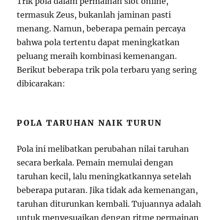
Trik pola dalam permainan slot online,
termasuk Zeus, bukanlah jaminan pasti
menang. Namun, beberapa pemain percaya
bahwa pola tertentu dapat meningkatkan
peluang meraih kombinasi kemenangan.
Berikut beberapa trik pola terbaru yang sering
dibicarakan:
POLA TARUHAN NAIK TURUN
Pola ini melibatkan perubahan nilai taruhan
secara berkala. Pemain memulai dengan
taruhan kecil, lalu meningkatkannya setelah
beberapa putaran. Jika tidak ada kemenangan,
taruhan diturunkan kembali. Tujuannya adalah
untuk menyesuaikan dengan ritme permainan