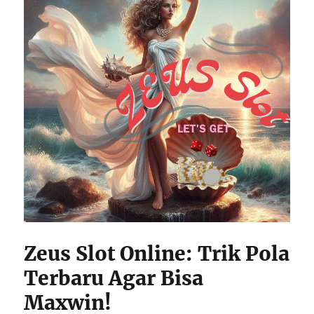
Zeus Slot Online: Trik Pola
Terbaru Agar Bisa
Maxwin!