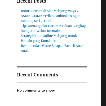
Recent Posts
Bonus Reward di Slot Mahjong Ways 2
ASIANBOOKIE : Trik Asianbookies Agar
Menang Setiap Hari
Tips Menang Slot Gacor: Panduan Lengkap
Mengatur Waktu Bermain
Strategi Game Online Mahjong untuk
Pemain yang Konsisten
Rekomendasi Game Balapan Favorit Anak
Anak
Recent Comments
No comments to show.