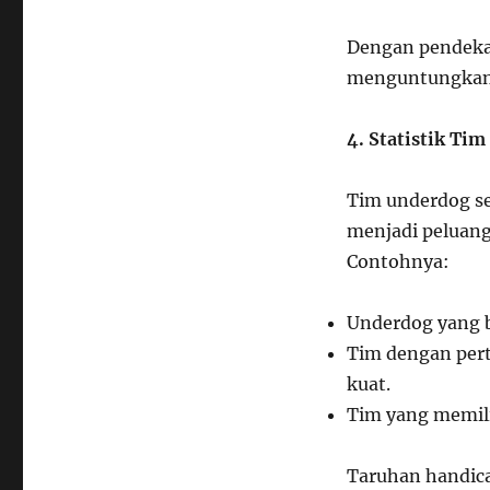
Dengan pendekat
menguntungkan m
4. Statistik Ti
Tim underdog se
menjadi peluang
Contohnya:
Underdog yang b
Tim dengan per
kuat.
Tim yang memili
Taruhan handica