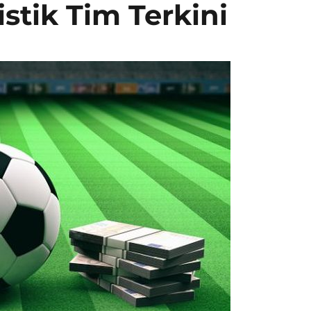
stik Tim Terkini