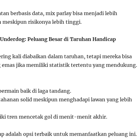
an berbasis data, mix parlay bisa menjadi lebih
eskipun risikonya lebih tinggi.
m Underdog: Peluang Besar di Taruhan Handicap
ring kali diabaikan dalam taruhan, tetapi mereka bisa
 emas jika memiliki statistik tertentu yang mendukung.
ermain baik di laga tandang.
tahanan solid meskipun menghadapi lawan yang lebih
ki tren mencetak gol di menit-menit akhir.
p adalah opsi terbaik untuk memanfaatkan peluang ini.