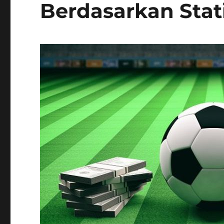
Berdasarkan Stati