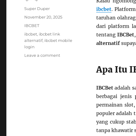
Kalau ngomongi
Author
Super Duper
ibcbet
. Platfor
Posted
November 20, 2025
taruhan olahrag
on
Categories
IBCBET
dari platform l
Tags
ibcbet
,
ibcbet link
tentang
IBCBet
alternatif
,
ibcbet mobile
alternatif
supaya
login
on
Leave a comment
IBCBet:
Apa Itu 
Platform
Taruhan
Online
Seru
IBCBet
adalah s
dengan
berbagai jenis 
Akses
permainan slot,
Mudah
di
populer adalah
Mobile
yang cukup stab
tanpa khawatir 