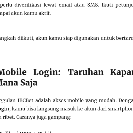
erlu diverifikasi lewat email atau SMS. Ikuti petunj
pai akun kamu aktif.
angkah diikuti, akun kamu siap digunakan untuk bertar
Mobile Login: Taruhan Kapa
Mana Saja
nggulan IBCBet adalah akses mobile yang mudah. Deng
ogin
, kamu bisa langsung masuk ke akun dari smartpho
a ribet. Caranya juga gampang: