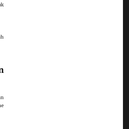
uk
uh
n
an
ne