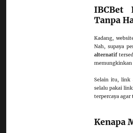
IBCBet 
Tanpa H
Kadang, website
Nah, supaya p
alternatif
tersed
memungkinkan k
Selain itu, lin
selalu pakai li
terpercaya agar t
Kenapa M