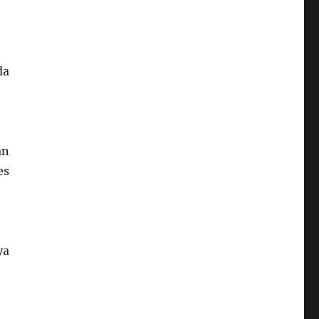
da
an
es
ya