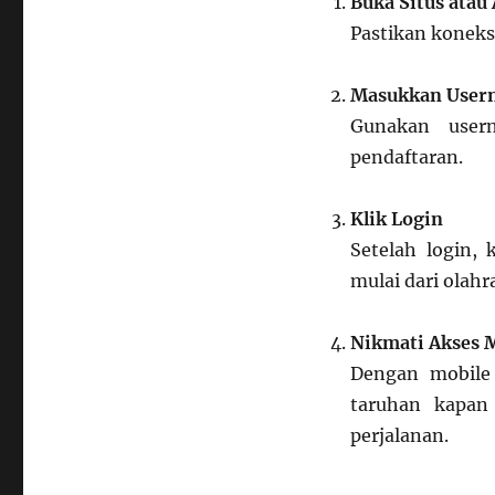
Buka Situs atau
Pastikan koneksi
Masukkan User
Gunakan user
pendaftaran.
Klik Login
Setelah login, 
mulai dari olahr
Nikmati Akses M
Dengan mobile 
taruhan kapan
perjalanan.