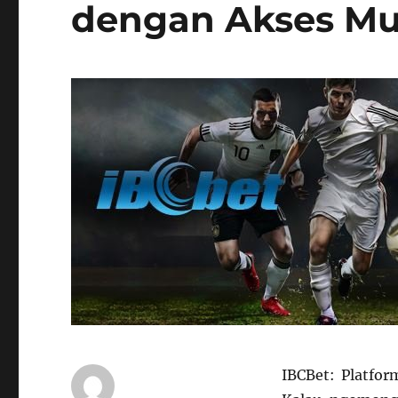
dengan Akses Mu
IBCBet: Platfo